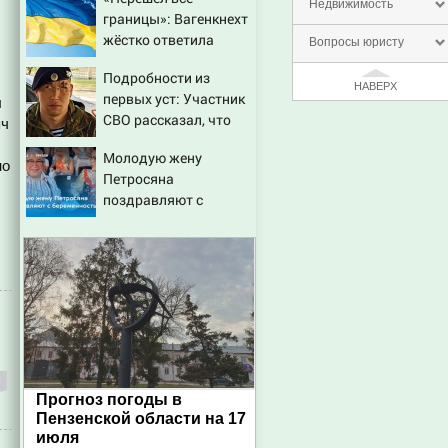
режима Зеленского
Недвижимость
границы»: Вагенкнехт
жёстко ответила
Вопросы юристу
послу Украины
Подробности из
НАВЕРХ
первых уст: Участник
л
СВО рассказал, что
яч
спасло его в схватке с
Молодую жену
медведем
но
Петросяна
поздравляют с
беременностью
Прогноз погоды в
Пензенской области на 17
июля