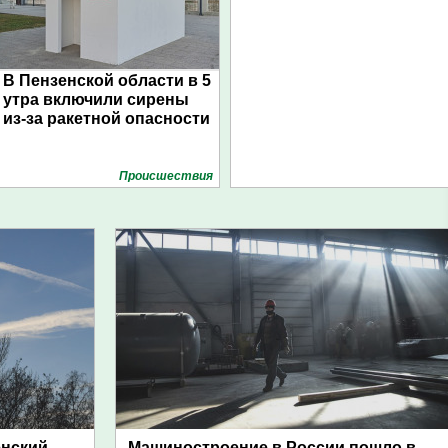
В Пензенской области в 5
утра включили сирены
из-за ракетной опасности
Проиcшествия
енский
Машиностроение в России пошло в