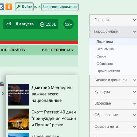
или
Войти
Зарегистрироваться
Главная
сб
, 8 августа
18+
15
:
31
Город онлайн
Политика
Экономика
ОСЫ ЮРИСТУ
ВСЕ СЕРВИСЫ
Спорт
Общество
Проиcшествия
Бизнес и финансы
на
Дмитрий Медведев:
Культура
важнее всего
0
национальные
Здоровье
интересы России
Скотт Риттер: 40 дней
Образование
"принуждения России
и Путина" резко
Семья и дети
приблизили крах
«Перешёл все