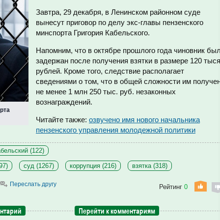
Завтра, 29 декабря, в Ленинском районном суде
вынесут приговор по делу экс-главы пензенского
минспорта Григория Кабельского.
Напомним, что в октябре прошлого года чиновник бы
задержан после получения взятки в размере 120 тыс
рублей. Кроме того, следствие располагает
сведениями о том, что в общей сложности им получе
не менее 1 млн 250 тыс. руб. незаконных
вознаграждений.
орта
Читайте также:
озвучено имя нового начальника
пензенского управления молодежной политики
бельский (122)
97)
суд (1267)
коррупция (216)
взятка (318)
Переслать другу
Рейтинг
0
ентарий
Перейти к комментариям