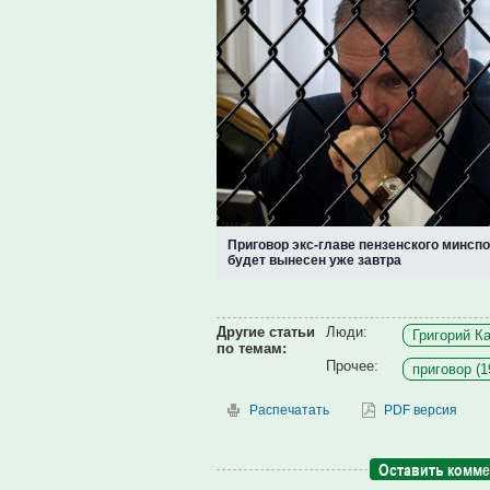
Приговор экс-главе пензенского минсп
будет вынесен уже завтра
Другие статьи
Люди:
Григорий Ка
по темам:
Прочее:
приговор (1
Распечатать
PDF версия
Оставить комм