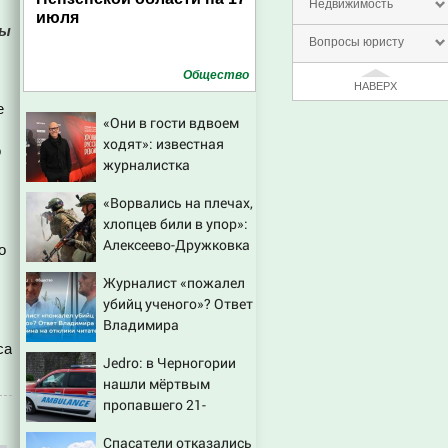
Недвижимость
июля
ны
Вопросы юристу
Общество
НАВЕРХ
е
«Они в гости вдвоем
ходят»: известная
о
журналистка
подтвердила роман
«Ворвались на плечах,
Бондарчука и
хлопцев били в упор»:
Исаковой
Алексеево-Дружковка
о
стала могильником
Журналист «пожалел
для «птах Мадьяра»
убийц ученого»? Ответ
Владимира
Ворсобина на отклики
са
Jedro: в Черногории
читателей
нашли мёртвым
пропавшего 21-
летнего россиянина
Спасатели отказались