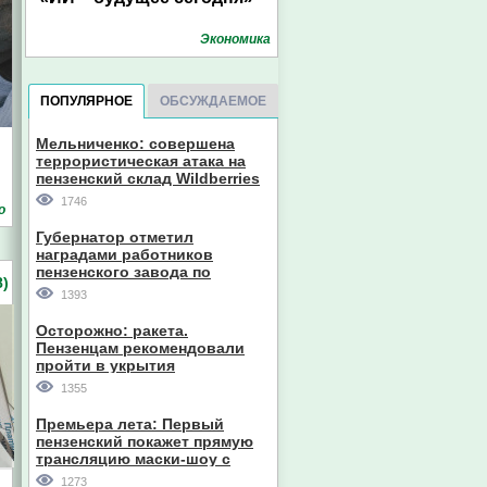
Экономика
ПОПУЛЯРНОЕ
ОБСУЖДАЕМОЕ
Мельниченко: совершена
террористическая атака на
пензенский склад Wildberries
1746
о
Губернатор отметил
наградами работников
пензенского завода по
)
производству станков
1393
Осторожно: ракета.
Пензенцам рекомендовали
пройти в укрытия
1355
Премьера лета: Первый
пензенский покажет прямую
трансляцию маски-шоу с
участием компании из Южной
1273