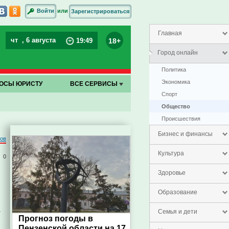
или
Войти
Зарегистрироваться
Главная
чт
, 6 августа
18+
19
:
49
Город онлайн
Политика
Экономика
ОСЫ ЮРИСТУ
ВСЕ СЕРВИСЫ
Спорт
Общество
Проиcшествия
Бизнес и финансы
ров
Культура
0
Здоровье
Образование
ы
Семья и дети
Прогноз погоды в
Пензенской области на 17