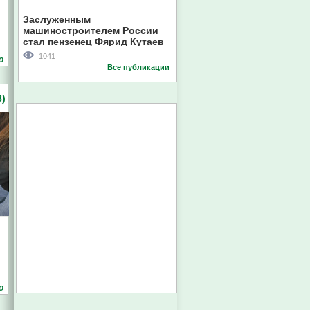
Кореи
Заслуженным
машиностроителем России
стал пензенец Фярид Кутаев
1041
о
Все публикации
)
о