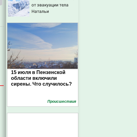
от эвакуации тела
Натальи
Наговицыной с
семитысячника
15 июля в Пензенской
области включили
сирены. Что случилось?
Проиcшествия