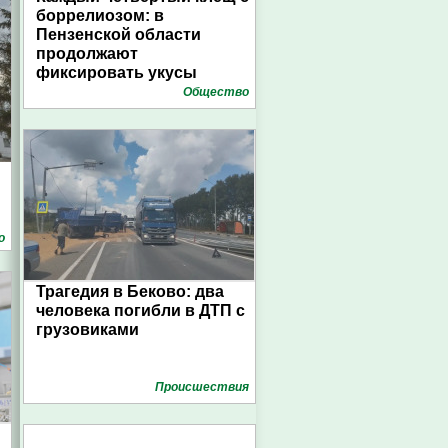
боррелиозом: в
Пензенской области
продолжают
фиксировать укусы
Общество
о
Трагедия в Беково: два
человека погибли в ДТП с
грузовиками
Проиcшествия