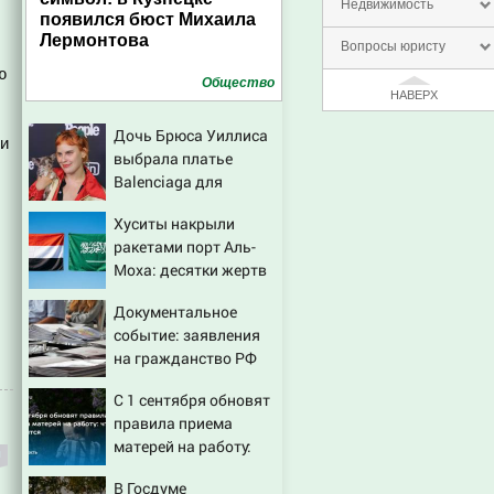
Недвижимость
появился бюст Михаила
Лермонтова
Вопросы юристу
ю
Общество
НАВЕРХ
Дочь Брюса Уиллиса
ри
выбрала платье
Balenciaga для
свадьбы в Сан-Вэлли
Хуситы накрыли
ракетами порт Аль-
Моха: десятки жертв
Документальное
событие: заявления
на гражданство РФ
подали уже более 60
С 1 сентября обновят
тыс. жителей ПМР
правила приема
матерей на работу:
что изменится
В Госдуме