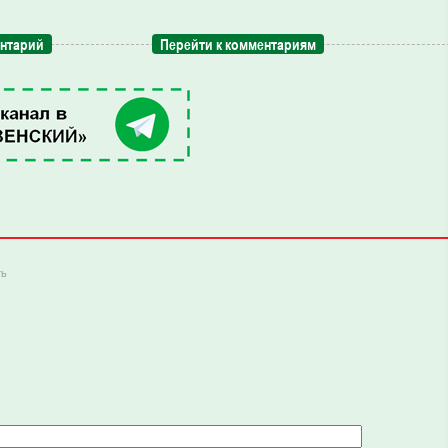
ентарий
Перейти к комментариям
ть