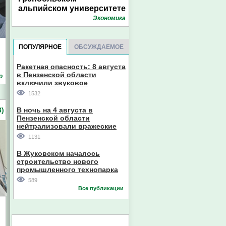
альпийском университете
Экономика
ПОПУЛЯРНОЕ
ОБСУЖДАЕМОЕ
Ракетная опасность: 8 августа
в Пензенской области
о
включили звуковое
оповещение
1532
)
В ночь на 4 августа в
Пензенской области
нейтрализовали вражеские
дроны
1131
В Жуковском началось
строительство нового
промышленного технопарка
589
Все публикации