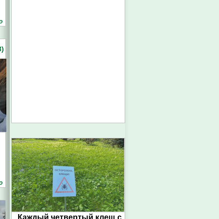
о
)
о
Каждый четвертый клещ с