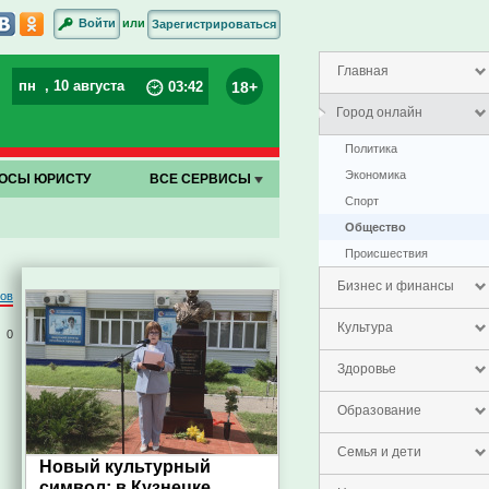
или
Войти
Зарегистрироваться
Главная
пн
, 10 августа
18+
03
:
42
Город онлайн
Политика
Экономика
ОСЫ ЮРИСТУ
ВСЕ СЕРВИСЫ
Спорт
Общество
Проиcшествия
Бизнес и финансы
ров
Культура
0
Здоровье
Образование
Семья и дети
Новый культурный
символ: в Кузнецке