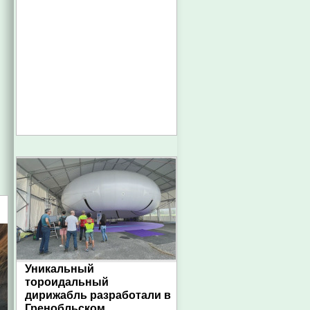
Уникальный
тороидальный
дирижабль разработали в
Гренобльском