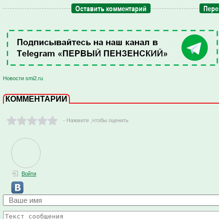
Оставить комментарий
Пере
Новости smi2.ru
КОММЕНТАРИИ
- Нажмите ,чтобы оценить
Войти