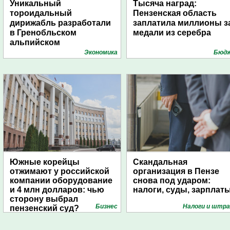
Уникальный
Тысяча наград:
тороидальный
Пензенская область
дирижабль разработали
заплатила миллионы з
в Гренобльском
медали из серебра
альпийском
университете
Экономика
Бюд
Южные корейцы
Скандальная
отжимают у российской
организация в Пензе
компании оборудование
снова под ударом:
и 4 млн долларов: чью
налоги, суды, зарплат
сторону выбрал
Бизнес
Налоги и штр
пензенский суд?