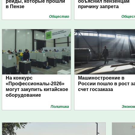
рейды, которые прошли
объяснил пензенцам
в Пензе
причину запрета
Общество
Общес
На конкурс
Машиностроение в
«Профессионалы-2026»
России пошло в рост з
могут закупить китайское
счет госзаказа
оборудование
Политика
Эконом