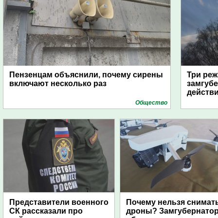
Пензенцам объяснили, почему сирены
Три реж
включают несколько раз
замгубе
действ
Общество
Представители военного
Почему нельзя снимат
СК рассказали про
дроны? Замгубернато