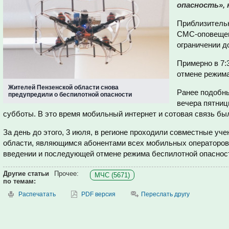
опасность»,
Приблизительн
СМС-оповещен
ограничении до
Примерно в 7:
отмене режима
Жителей Пензенской области снова
Ранее подобны
предупредили о беспилотной опасности
вечера пятниц
субботы. В это время мобильный интернет и сотовая связь бы
За день до этого, 3 июля, в регионе проходили совместные у
области, являющимся абонентами всех мобильных операторов
введении и последующей отмене режима беспилотной опаснос
Другие статьи
Прочее:
МЧС (5671)
по темам:
Распечатать
PDF версия
Переслать другу