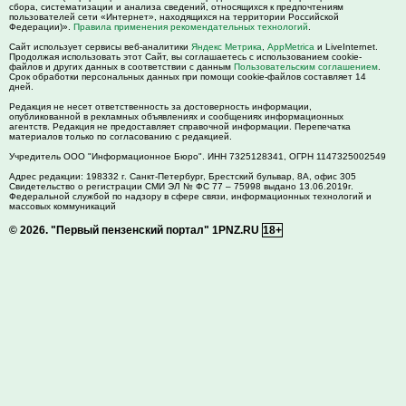
сбора, систематизации и анализа сведений, относящихся к предпочтениям
пользователей сети «Интернет», находящихся на территории Российской
Федерации)».
Правила применения рекомендательных технологий
.
Сайт использует сервисы веб-аналитики
Яндекс Метрика
,
AppMetrica
и LiveInternet.
Продолжая использовать этот Сайт, вы соглашаетесь с использованием cookie-
файлов и других данных в соответствии с данным
Пользовательским соглашением
.
Срок обработки персональных данных при помощи cookie-файлов составляет 14
дней.
Редакция не несет ответственность за достоверность информации,
опубликованной в рекламных объявлениях и сообщениях информационных
агентств. Редакция не предоставляет справочной информации. Перепечатка
материалов только по согласованию с редакцией.
Учредитель ООО "Информационное Бюро". ИНН 7325128341, ОГРН 1147325002549
Адрес редакции:
198332
г. Санкт-Петербург,
Брестский бульвар, 8А, офис 305
Свидетельство о регистрации СМИ ЭЛ № ФС 77 – 75998 выдано 13.06.2019г.
Федеральной службой по надзору в сфере связи, информационных технологий и
массовых коммуникаций
© 2026.
"Первый пензенский портал" 1PNZ.RU
18+