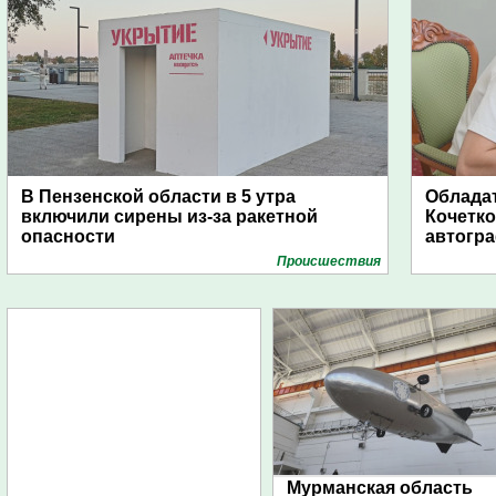
В Пензенской области в 5 утра
Обладат
включили сирены из-за ракетной
Кочетко
опасности
автогр
Проиcшествия
Мурманская область