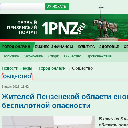
ПЕРВЫЙ
ПЕНЗЕНСКИЙ
ПОРТАЛ
ГОРОД ОНЛАЙН
БИЗНЕС И ФИНАНСЫ
КУЛЬТУРА
ЗДОРОВЬЕ
О
Политика
Экономика
Спорт
Общество
Проиcшествия
Новости Пензы
→
Город онлайн
→
Общество
ОБЩЕСТВО
6 июля 2025, 11:42
Жителей Пензенской области сно
беспилотной опасности
В ночь на 6 и
области пов