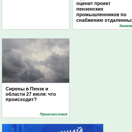
оценит проект
пензенских
промышленников по
снабжению отдаленны
поселений с помощью
Эконом
дирижаблей
Сирены в Пензе и
области 27 июля: что
происходит?
Проиcшествия