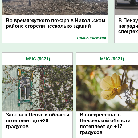
Во время жуткого пожара в Никольском
В Пензу
районе сгорели несколько зданий
награди
спецте
Проиcшествия
МЧС (5671)
МЧС (5671)
Завтра в Пензе и области
В воскресенье в
потеплеет до +20
Пензенской области
градусов
потеплеет до +17
градусов