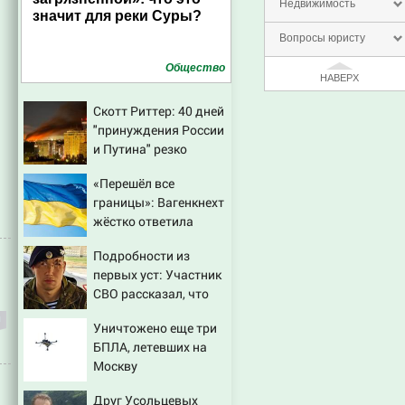
Недвижимость
значит для реки Суры?
Вопросы юристу
Общество
НАВЕРХ
Скотт Риттер: 40 дней
"принуждения России
и Путина" резко
приблизили крах
«Перешёл все
режима Зеленского
границы»: Вагенкнехт
жёстко ответила
послу Украины
Подробности из
первых уст: Участник
СВО рассказал, что
спасло его в схватке с
Уничтожено еще три
медведем
БПЛА, летевших на
Москву
Друг Усольцевых