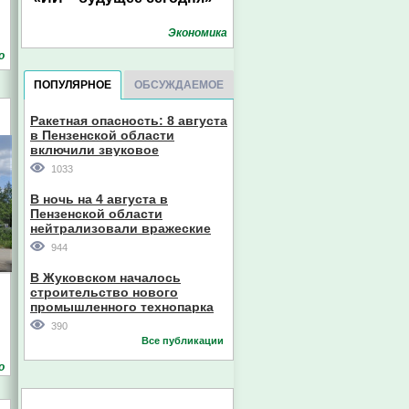
Экономика
о
ПОПУЛЯРНОЕ
ОБСУЖДАЕМОЕ
Ракетная опасность: 8 августа
в Пензенской области
включили звуковое
оповещение
1033
В ночь на 4 августа в
Пензенской области
нейтрализовали вражеские
дроны
944
В Жуковском началось
строительство нового
промышленного технопарка
390
Все публикации
о