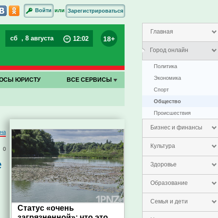
или
Войти
Зарегистрироваться
Главная
сб
, 8 августа
18+
12
:
02
Город онлайн
Политика
Экономика
ОСЫ ЮРИСТУ
ВСЕ СЕРВИСЫ
Спорт
Общество
Проиcшествия
Бизнес и финансы
на
Культура
0
е
Здоровье
Образование
Семья и дети
Статус «очень
загрязненной»: что это