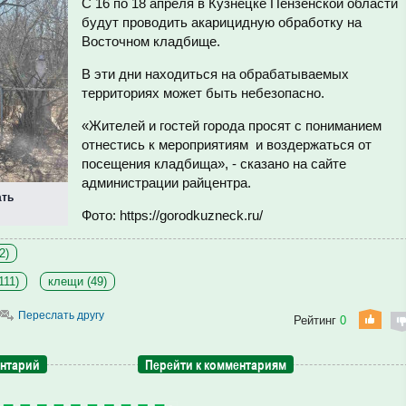
С 16 по 18 апреля в Кузнецке Пензенской области
будут проводить акарицидную обработку на
Восточном кладбище.
В эти дни находиться на обрабатываемых
территориях может быть небезопасно.
«Жителей и гостей города просят с пониманием
отнестись к мероприятиям и воздержаться от
посещения кладбища», - сказано на сайте
администрации райцентра.
ать
Фото: https://gorodkuzneck.ru/
2)
111)
клещи (49)
Переслать другу
Рейтинг
0
ентарий
Перейти к комментариям