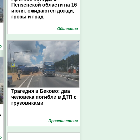
Пензенской области на 16
июля: ожидаются дожди,
грозы и град
Общество
о
Трагедия в Беково: два
человека погибли в ДТП с
грузовиками
7
Проиcшествия
о