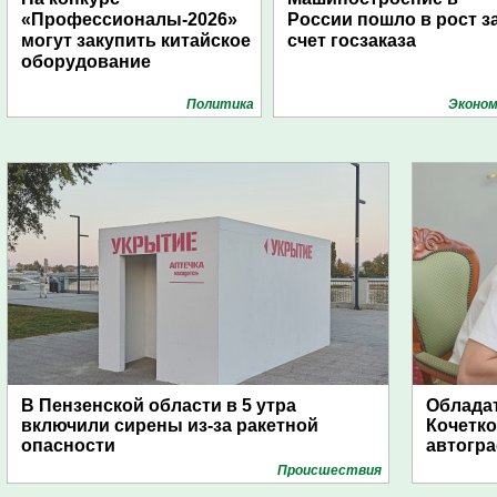
«Профессионалы-2026»
России пошло в рост з
могут закупить китайское
счет госзаказа
оборудование
Политика
Эконом
В Пензенской области в 5 утра
Обладат
включили сирены из-за ракетной
Кочетко
опасности
автогр
Проиcшествия