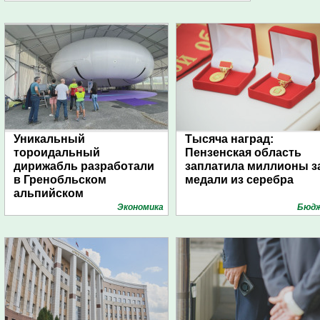
Уникальный
Тысяча наград:
тороидальный
Пензенская область
дирижабль разработали
заплатила миллионы з
в Гренобльском
медали из серебра
альпийском
университете
Экономика
Бюд