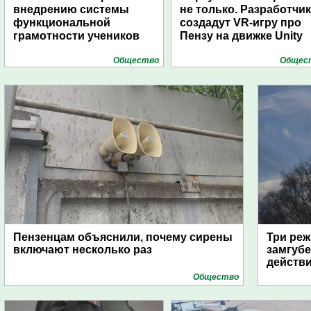
внедрению системы
не только. Разработчи
функциональной
создадут VR-игру про
грамотности учеников
Пензу на движке Unity
Общество
Общес
Пензенцам объяснили, почему сирены
Три реж
включают несколько раз
замгубе
действ
Общество