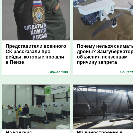
Представители военного
Почему нельзя снимат
СК рассказали про
дроны? Замгубернато
рейды, которые прошли
объяснил пензенцам
в Пензе
причину запрета
Общество
Общес
На конкурс
Машиностроение в