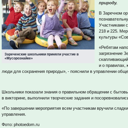
природу.
В Заречном ор
познавательну
Участниками с
218 и 225. Ме
культуры «Со
«Ребятам напо
загрязнение З
Зареченские школьники приняли участие в
«Мусорознайке»
скапливающий
и о правилах,
люди для сохранения природы», - пояснили в управлении обще
Школьники показали знания о правильном обращении с бытовы
в викторине, выполнили творческие задания и посоревновалис
«По завершении мероприятия всем участникам вручили сладки
управления.
Фото: photoedom.ru