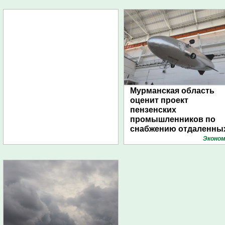
Мурманская область
оценит проект
пензенских
промышленников по
снабжению отдаленны
поселений с помощью
Эконом
дирижаблей