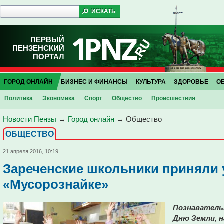
ПЕРВЫЙ
ПЕНЗЕНСКИЙ
ПОРТАЛ
ГОРОД ОНЛАЙН
БИЗНЕС И ФИНАНСЫ
КУЛЬТУРА
ЗДОРОВЬЕ
О
Политика
Экономика
Спорт
Общество
Проиcшествия
Новости Пензы
→
Город онлайн
→
Общество
ОБЩЕСТВО
21 апреля 2016, 10:19
Зареченские школьники приняли 
«Мусорознайке»
Познавательн
Дню Земли, н