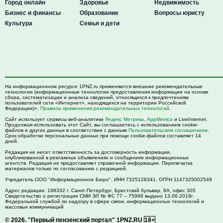
Город онлайн
Здоровье
Недвижимость
Бизнес и финансы
Образование
Вопросы юристу
Культура
Семья и дети
На информационном ресурсе 1PNZ.ru применяются внешние рекомендательные
технологии (информационные технологии предоставления информации на основе
сбора, систематизации и анализа сведений, относящихся к предпочтениям
пользователей сети «Интернет», находящихся на территории Российской
Федерации)».
Правила применения рекомендательных технологий
.
Сайт использует сервисы веб-аналитики
Яндекс Метрика
,
AppMetrica
и LiveInternet.
Продолжая использовать этот Сайт, вы соглашаетесь с использованием cookie-
файлов и других данных в соответствии с данным
Пользовательским соглашением
.
Срок обработки персональных данных при помощи cookie-файлов составляет 14
дней.
Редакция не несет ответственность за достоверность информации,
опубликованной в рекламных объявлениях и сообщениях информационных
агентств. Редакция не предоставляет справочной информации. Перепечатка
материалов только по согласованию с редакцией.
Учредитель ООО "Информационное Бюро". ИНН 7325128341, ОГРН 1147325002549
Адрес редакции:
198332
г. Санкт-Петербург,
Брестский бульвар, 8А, офис 305
Свидетельство о регистрации СМИ ЭЛ № ФС 77 – 75998 выдано 13.06.2019г.
Федеральной службой по надзору в сфере связи, информационных технологий и
массовых коммуникаций
© 2026.
"Первый пензенский портал" 1PNZ.RU
18+