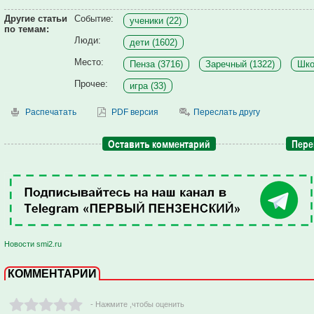
Другие статьи
Событие:
ученики (22)
по темам:
Люди:
дети (1602)
Место:
Пенза (3716)
Заречный (1322)
Шко
Прочее:
игра (33)
Распечатать
PDF версия
Переслать другу
Оставить комментарий
Пере
Новости smi2.ru
КОММЕНТАРИИ
- Нажмите ,чтобы оценить