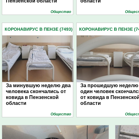
Пензенской области
области
Общество
Общес
КОРОНАВИРУС В ПЕНЗЕ (7493)
КОРОНАВИРУС В ПЕНЗЕ (7
За минувшую неделю два
За прошедшую неделю
человека скончались от
один человек скончалс
ковида в Пензенской
от ковида в Пензенско
области
области
Общество
Общес