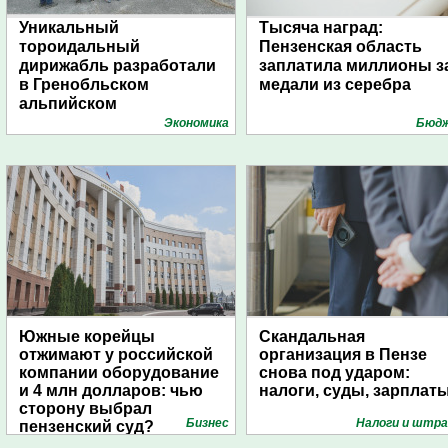
Уникальный
Тысяча наград:
тороидальный
Пензенская область
дирижабль разработали
заплатила миллионы з
в Гренобльском
медали из серебра
альпийском
университете
Экономика
Бюд
Южные корейцы
Скандальная
отжимают у российской
организация в Пензе
компании оборудование
снова под ударом:
и 4 млн долларов: чью
налоги, суды, зарплат
сторону выбрал
Бизнес
Налоги и штр
пензенский суд?