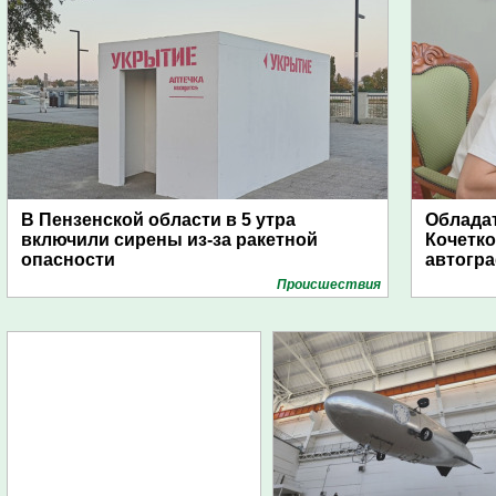
В Пензенской области в 5 утра
Обладат
включили сирены из-за ракетной
Кочетко
опасности
автогр
Проиcшествия