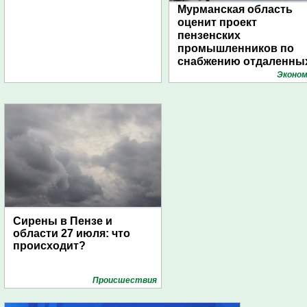
Мурманская область
оценит проект
пензенских
промышленников по
снабжению отдаленны
поселений с помощью
Эконом
дирижаблей
Сирены в Пензе и
области 27 июля: что
происходит?
Проиcшествия