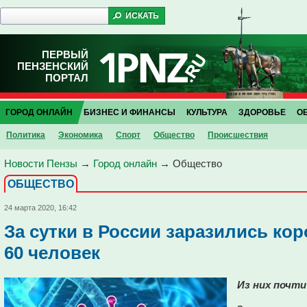
ПЕРВЫЙ
ПЕНЗЕНСКИЙ
ПОРТАЛ
ГОРОД ОНЛАЙН
БИЗНЕС И ФИНАНСЫ
КУЛЬТУРА
ЗДОРОВЬЕ
О
Политика
Экономика
Спорт
Общество
Проиcшествия
Новости Пензы
→
Город онлайн
→
Общество
ОБЩЕСТВО
24 марта 2020, 16:42
За сутки в России заразились ко
60 человек
Из них почти