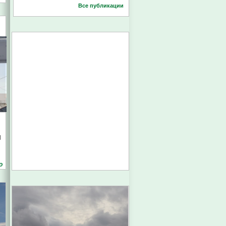
Все публикации
м
о