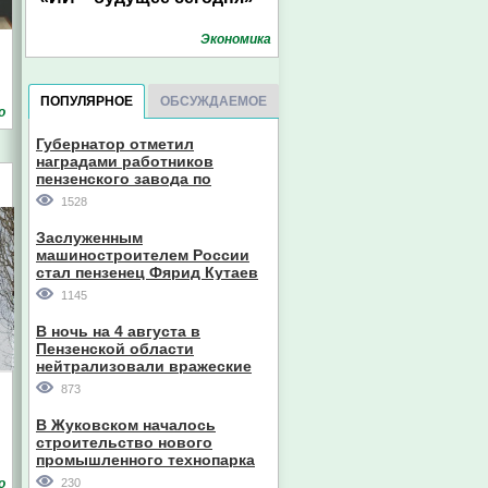
Экономика
ПОПУЛЯРНОЕ
ОБСУЖДАЕМОЕ
о
Губернатор отметил
наградами работников
пензенского завода по
производству станков
1528
Заслуженным
машиностроителем России
стал пензенец Фярид Кутаев
1145
В ночь на 4 августа в
Пензенской области
нейтрализовали вражеские
дроны
873
В Жуковском началось
строительство нового
промышленного технопарка
о
230