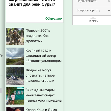
Недвижимость
значит для реки Суры?
Вопросы юристу
Общество
НАВЕРХ
“Генерал 200” в
квадрате. Как
Драпатый
–
переплюнул Сырского
Крупный град и
ть
шквалистый ветер
обещают ульяновцам
на выходные
Людей не могут
опознать: четыре
человека сгорели
заживо в страшном
"С каждым годом
ДТП на трассе
меня тянет сюда":
07/08/2026 – Новости
певица Алсу приехала
в татарскую деревню,
Клава Кока и Дима
где прошло ее детство