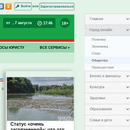
или
Войти
Зарегистрироваться
Главная
пт
, 7 августа
18+
17
:
46
Город онлайн
Политика
Экономика
ОСЫ ЮРИСТУ
ВСЕ СЕРВИСЫ
Спорт
Общество
Проиcшествия
Бизнес и финансы
тин
Культура
0
Здоровье
Образование
Семья и дети
Статус «очень
загрязненной»: что это