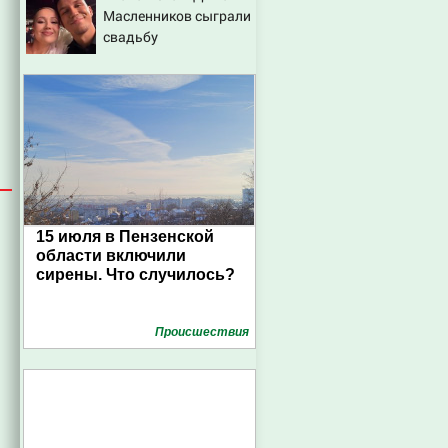
Масленников сыграли
07/08/2026 – Новости
свадьбу
15 июля в Пензенской
области включили
сирены. Что случилось?
Проиcшествия