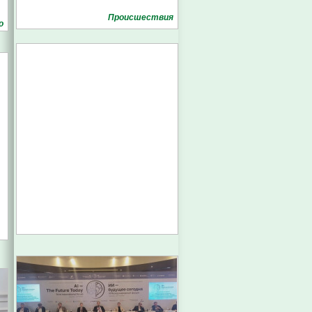
Проиcшествия
о