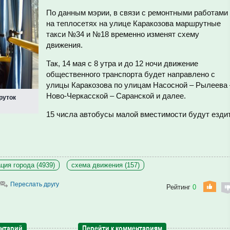
По данным мэрии, в связи с ремонтными работами
на теплосетях на улице Каракозова маршрутные
такси
№34 и №18 временно изменят схему
движения.
Так, 14 мая с
8 утра и до 12 ночи движение
общественного транспорта будет направлено с
улицы Каракозова
по улицам Насосной – Рылеева 
Ново-Черкасской – Саранской и далее.
руток
15 числа автобусы малой вместимости будут езди
ция города (4939)
схема движения (157)
Переслать другу
Рейтинг
0
ентарий
Перейти к комментариям