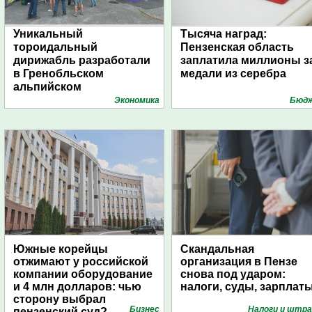
Уникальный
Тысяча наград:
тороидальный
Пензенская область
дирижабль разработали
заплатила миллионы з
в Гренобльском
медали из серебра
альпийском
университете
Экономика
Бюд
Южные корейцы
Скандальная
отжимают у российской
организация в Пензе
компании оборудование
снова под ударом:
и 4 млн долларов: чью
налоги, суды, зарплат
сторону выбрал
Бизнес
Налоги и штр
пензенский суд?