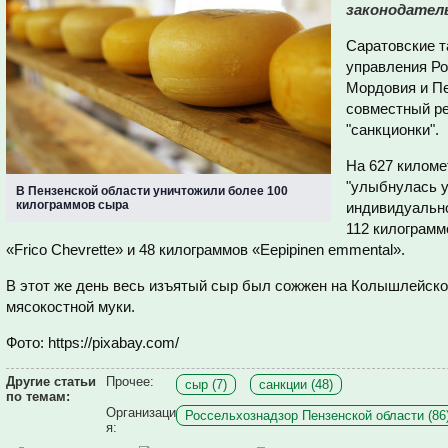
законодател
Саратовские т
управления Ро
Мордовия и Пе
совместный р
"санкционки".
На 627 киломе
"улыбнулась у
В Пензенской области уничтожили более 100
килограммов сыра
индивидуально
112 килограмм
«Frico Chevrette» и 48 килограммов «Eepipinen emmental».
В этот же день весь изъятый сыр был сожжен на Колышлейско
мясокостной муки.
Фото: https://pixabay.com/
Другие статьи
Прочее:
сыр (7)
санкции (48)
по темам:
Организаци
Россельхознадзор Пензенской области (86
я: