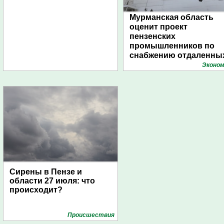
Мурманская область
оценит проект
пензенских
промышленников по
снабжению отдаленны
поселений с помощью
Эконом
дирижаблей
Сирены в Пензе и
области 27 июля: что
происходит?
Проиcшествия