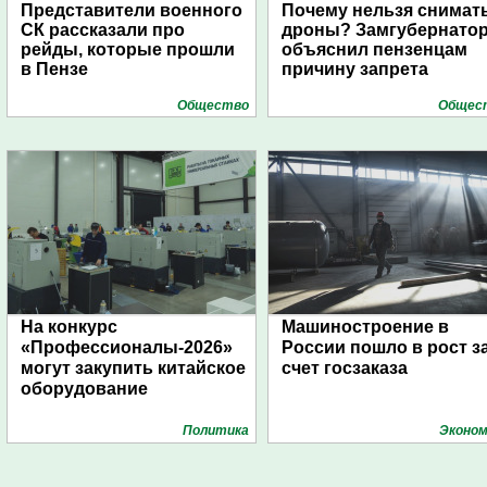
Представители военного
Почему нельзя снимат
СК рассказали про
дроны? Замгубернато
рейды, которые прошли
объяснил пензенцам
в Пензе
причину запрета
Общество
Общес
На конкурс
Машиностроение в
«Профессионалы-2026»
России пошло в рост з
могут закупить китайское
счет госзаказа
оборудование
Политика
Эконом