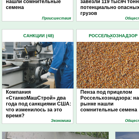
нашли сомнительные
завезли 119 тысяч тонн
семена
потенциально опасны
грузов
Проиcшествия
Общес
САНКЦИИ (48)
РОССЕЛЬХОЗНАДЗОР
ПЕНЗЕНСКОЙ ОБЛАСТИ (8
Компания
Пенза под прицелом
«СтанкоМашСтрой» два
Россельхознадзора: на
года под санкциями США:
рынке нашли
что изменилось за это
сомнительные семена
время?
Экономика
Общес