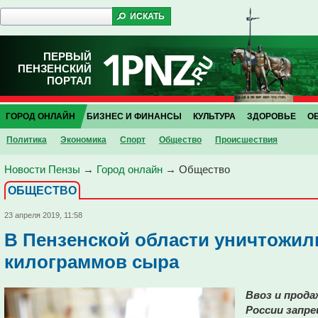
ПЕРВЫЙ
ПЕНЗЕНСКИЙ
ПОРТАЛ
ГОРОД ОНЛАЙН
БИЗНЕС И ФИНАНСЫ
КУЛЬТУРА
ЗДОРОВЬЕ
О
Политика
Экономика
Спорт
Общество
Проиcшествия
Новости Пензы
→
Город онлайн
→
Общество
ОБЩЕСТВО
23 апреля 2019, 11:58
В Пензенской области уничтожил
килограммов сыра
Ввоз и прод
России запр