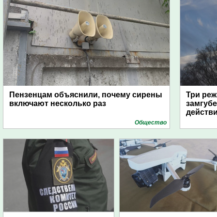
Пензенцам объяснили, почему сирены
Три реж
включают несколько раз
замгубе
действ
Общество