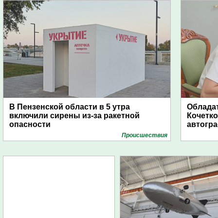
В Пензенской области в 5 утра
Обладат
включили сирены из-за ракетной
Кочетко
опасности
автогр
Проиcшествия