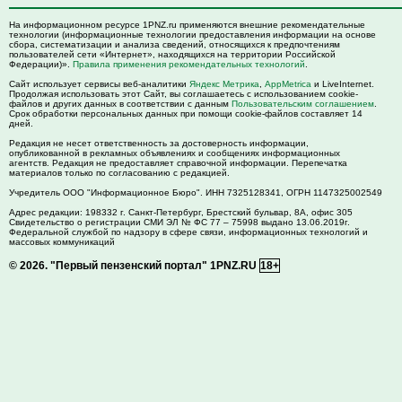
На информационном ресурсе 1PNZ.ru применяются внешние рекомендательные
технологии (информационные технологии предоставления информации на основе
сбора, систематизации и анализа сведений, относящихся к предпочтениям
пользователей сети «Интернет», находящихся на территории Российской
Федерации)».
Правила применения рекомендательных технологий
.
Сайт использует сервисы веб-аналитики
Яндекс Метрика
,
AppMetrica
и LiveInternet.
Продолжая использовать этот Сайт, вы соглашаетесь с использованием cookie-
файлов и других данных в соответствии с данным
Пользовательским соглашением
.
Срок обработки персональных данных при помощи cookie-файлов составляет 14
дней.
Редакция не несет ответственность за достоверность информации,
опубликованной в рекламных объявлениях и сообщениях информационных
агентств. Редакция не предоставляет справочной информации. Перепечатка
материалов только по согласованию с редакцией.
Учредитель ООО "Информационное Бюро". ИНН 7325128341, ОГРН 1147325002549
Адрес редакции:
198332
г. Санкт-Петербург,
Брестский бульвар, 8А, офис 305
Свидетельство о регистрации СМИ ЭЛ № ФС 77 – 75998 выдано 13.06.2019г.
Федеральной службой по надзору в сфере связи, информационных технологий и
массовых коммуникаций
© 2026.
"Первый пензенский портал" 1PNZ.RU
18+