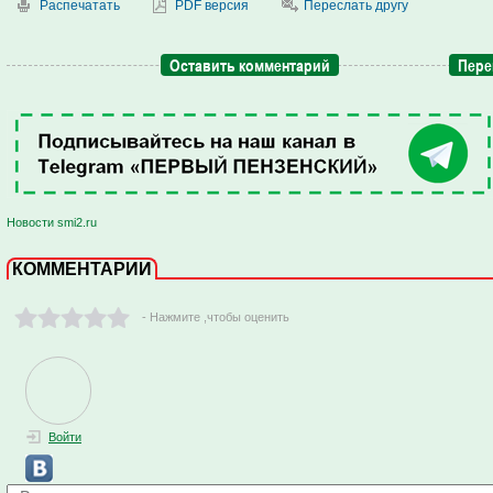
Распечатать
PDF версия
Переслать другу
Оставить комментарий
Пере
Новости smi2.ru
КОММЕНТАРИИ
- Нажмите ,чтобы оценить
Войти