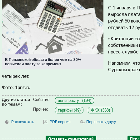
С 1 января в 
выросла плата
рублей 50 коп
отдавать 12 ру
«Квитанции со
собственники 
пресс-службе
В Пензенской области более чем на 30%
Напомним, что
повысили плату за капремонт
Сурском крае 
четырех лет.
Фото: 1pnz.ru
Другие статьи
Событие:
цены растут (194)
по темам:
Прочее:
тарифы (49)
ЖКХ (338)
Распечатать
PDF версия
Переслать другу
Оставить комментарий
Пере