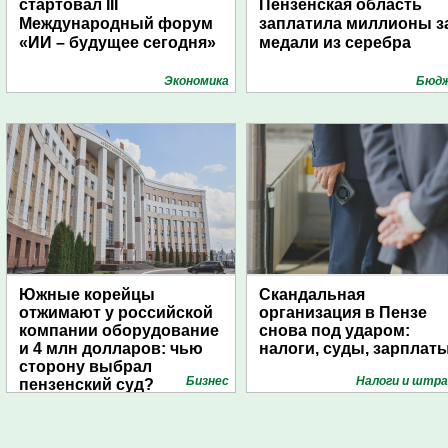
стартовал III
Пензенская область
Международный форум
заплатила миллионы з
«ИИ – будущее сегодня»
медали из серебра
Экономика
Бюд
Южные корейцы
Скандальная
отжимают у российской
организация в Пензе
компании оборудование
снова под ударом:
и 4 млн долларов: чью
налоги, суды, зарплат
сторону выбрал
Бизнес
Налоги и штр
пензенский суд?