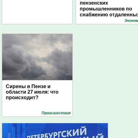
пензенских
промышленников по
снабжению отдаленны
поселений с помощью
Эконом
дирижаблей
Сирены в Пензе и
области 27 июля: что
происходит?
Проиcшествия