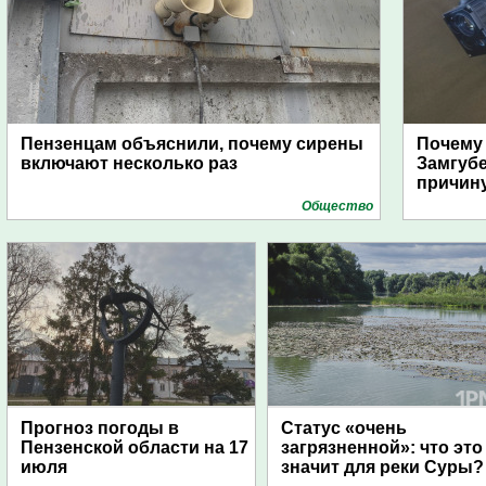
Пензенцам объяснили, почему сирены
Почему
включают несколько раз
Замгуб
причину
Общество
Прогноз погоды в
Статус «очень
Пензенской области на 17
загрязненной»: что это
июля
значит для реки Суры?