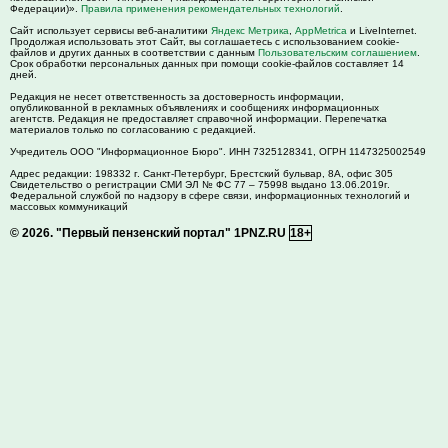
Федерации)».
Правила применения рекомендательных технологий
.
Сайт использует сервисы веб-аналитики
Яндекс Метрика
,
AppMetrica
и LiveInternet.
Продолжая использовать этот Сайт, вы соглашаетесь с использованием cookie-
файлов и других данных в соответствии с данным
Пользовательским соглашением
.
Срок обработки персональных данных при помощи cookie-файлов составляет 14
дней.
Редакция не несет ответственность за достоверность информации,
опубликованной в рекламных объявлениях и сообщениях информационных
агентств. Редакция не предоставляет справочной информации. Перепечатка
материалов только по согласованию с редакцией.
Учредитель ООО "Информационное Бюро". ИНН 7325128341, ОГРН 1147325002549
Адрес редакции:
198332
г. Санкт-Петербург,
Брестский бульвар, 8А, офис 305
Свидетельство о регистрации СМИ ЭЛ № ФС 77 – 75998 выдано 13.06.2019г.
Федеральной службой по надзору в сфере связи, информационных технологий и
массовых коммуникаций
© 2026.
"Первый пензенский портал" 1PNZ.RU
18+