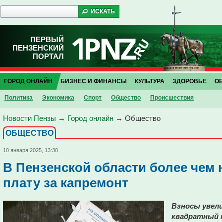
ПЕРВЫЙ
ПЕНЗЕНСКИЙ
ПОРТАЛ
ГОРОД ОНЛАЙН
БИЗНЕС И ФИНАНСЫ
КУЛЬТУРА
ЗДОРОВЬЕ
О
Политика
Экономика
Спорт
Общество
Проиcшествия
Новости Пензы
→
Город онлайн
→
Общество
ОБЩЕСТВО
10 января 2025, 13:30
В Пензенской области более чем
плату за капремонт
Взносы увели
квадратный 