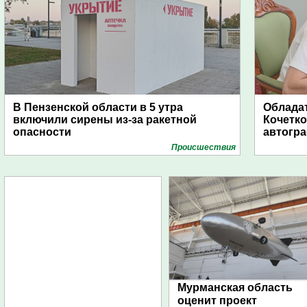
В Пензенской области в 5 утра
Обладат
включили сирены из-за ракетной
Кочетко
опасности
автогр
Проиcшествия
Мурманская область
оценит проект