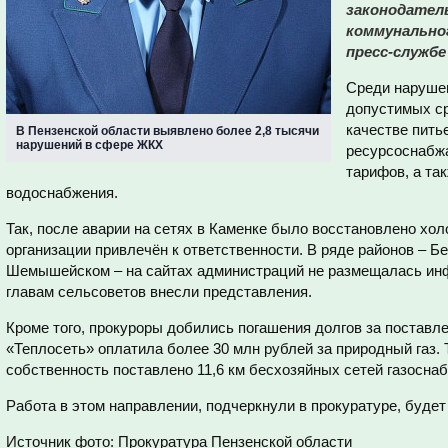
законодател
коммунально
пресс-службе
Среди нарушен
допустимых ср
качестве пить
В Пензенской области выявлено более 2,8 тысячи
нарушений в сфере ЖКХ
ресурсоснабж
тарифов, а та
водоснабжения.
Так, после аварии на сетях в Каменке было восстановлено хо
организации привлечён к ответственности. В ряде районов – Б
Шемышейском – на сайтах администраций не размещалась инф
главам сельсоветов внесли представления.
Кроме того, прокуроры добились погашения долгов за поставле
«Теплосеть» оплатила более 30 млн рублей за природный газ.
собственность поставлено 11,6 км бесхозяйных сетей газосна
Работа в этом направлении, подчеркнули в прокуратуре, буде
Источник фото: Прокуратура Пензенской области