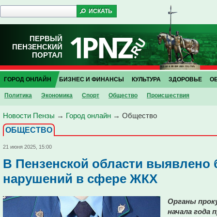
ПЕРВЫЙ
ПЕНЗЕНСКИЙ
ПОРТАЛ
ГОРОД ОНЛАЙН
БИЗНЕС И ФИНАНСЫ
КУЛЬТУРА
ЗДОРОВЬЕ
О
Политика
Экономика
Спорт
Общество
Проиcшествия
Новости Пензы
→
Город онлайн
→
Общество
ОБЩЕСТВО
21 июня 2025, 15:00
В Пензенской области выявлено б
нарушений в сфере ЖКХ
Органы прок
начала года 