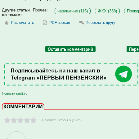
Другие статьи
Прочее:
нарушение (115)
ЖКХ (338)
Прокур
по темам:
Распечатать
PDF версия
Переслать другу
Оставить комментарий
Пере
Новости smi2.ru
КОММЕНТАРИИ
- Нажмите ,чтобы оценить