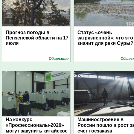
Прогноз погоды в
Статус «очень
Пензенской области на 17
загрязненной»: что это
июля
значит для реки Суры?
Общество
Общес
На конкурс
Машиностроение в
«Профессионалы-2026»
России пошло в рост з
могут закупить китайское
счет госзаказа