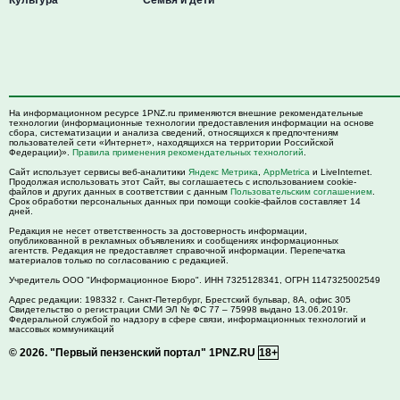
На информационном ресурсе 1PNZ.ru применяются внешние рекомендательные
технологии (информационные технологии предоставления информации на основе
сбора, систематизации и анализа сведений, относящихся к предпочтениям
пользователей сети «Интернет», находящихся на территории Российской
Федерации)».
Правила применения рекомендательных технологий
.
Сайт использует сервисы веб-аналитики
Яндекс Метрика
,
AppMetrica
и LiveInternet.
Продолжая использовать этот Сайт, вы соглашаетесь с использованием cookie-
файлов и других данных в соответствии с данным
Пользовательским соглашением
.
Срок обработки персональных данных при помощи cookie-файлов составляет 14
дней.
Редакция не несет ответственность за достоверность информации,
опубликованной в рекламных объявлениях и сообщениях информационных
агентств. Редакция не предоставляет справочной информации. Перепечатка
материалов только по согласованию с редакцией.
Учредитель ООО "Информационное Бюро". ИНН 7325128341, ОГРН 1147325002549
Адрес редакции:
198332
г. Санкт-Петербург,
Брестский бульвар, 8А, офис 305
Свидетельство о регистрации СМИ ЭЛ № ФС 77 – 75998 выдано 13.06.2019г.
Федеральной службой по надзору в сфере связи, информационных технологий и
массовых коммуникаций
© 2026.
"Первый пензенский портал" 1PNZ.RU
18+