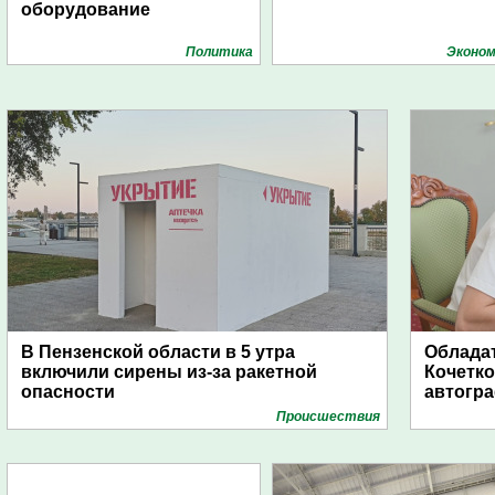
оборудование
Политика
Эконом
В Пензенской области в 5 утра
Обладат
включили сирены из-за ракетной
Кочетко
опасности
автогр
Проиcшествия