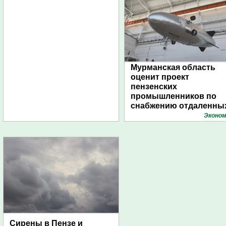
Мурманская область
оценит проект
пензенских
промышленников по
снабжению отдаленны
поселений с помощью
Эконом
дирижаблей
Сирены в Пензе и