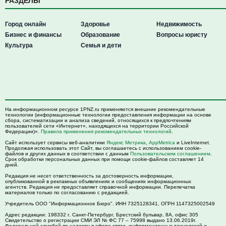
РАЗДЕЛЫ
Город онлайн
Здоровье
Недвижимость
Бизнес и финансы
Образование
Вопросы юристу
Культура
Семья и дети
На информационном ресурсе 1PNZ.ru применяются внешние рекомендательные
технологии (информационные технологии предоставления информации на основе
сбора, систематизации и анализа сведений, относящихся к предпочтениям
пользователей сети «Интернет», находящихся на территории Российской
Федерации)».
Правила применения рекомендательных технологий
.
Сайт использует сервисы веб-аналитики
Яндекс Метрика
,
AppMetrica
и LiveInternet.
Продолжая использовать этот Сайт, вы соглашаетесь с использованием cookie-
файлов и других данных в соответствии с данным
Пользовательским соглашением
.
Срок обработки персональных данных при помощи cookie-файлов составляет 14
дней.
Редакция не несет ответственность за достоверность информации,
опубликованной в рекламных объявлениях и сообщениях информационных
агентств. Редакция не предоставляет справочной информации. Перепечатка
материалов только по согласованию с редакцией.
Учредитель ООО "Информационное Бюро". ИНН 7325128341, ОГРН 1147325002549
Адрес редакции:
198332
г. Санкт-Петербург,
Брестский бульвар, 8А, офис 305
Свидетельство о регистрации СМИ ЭЛ № ФС 77 – 75998 выдано 13.06.2019г.
Федеральной службой по надзору в сфере связи, информационных технологий и