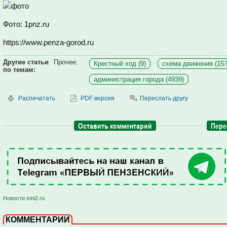
Фото: 1pnz.ru
https://www.penza-gorod.ru
Другие статьи
Прочее:
Крестный ход (9)
схема движения (157
по темам:
администрация города (4939)
Распечатать
PDF версия
Переслать другу
Оставить комментарий
Пере
Новости smi2.ru
КОММЕНТАРИИ