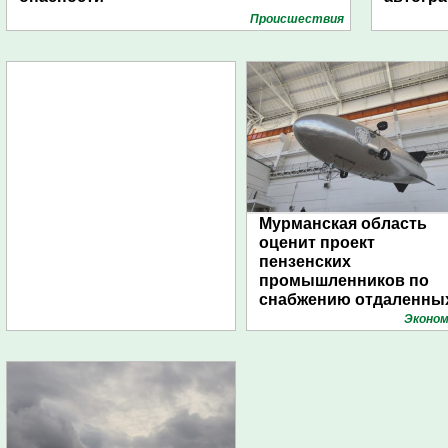
Проиcшествия
Мурманская область
оценит проект
пензенских
промышленников по
снабжению отдаленны
поселений с помощью
Эконом
дирижаблей