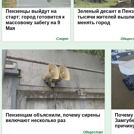
Пензенцы выйдут на
Зеленый десант в Пенз
старт: город готовится к
тысячи жителей вышл
массовому забегу на 9
менять город
Мая
Спорт
Общес
Пензенцам объяснили, почему сирены
Почему
включают несколько раз
Замгуб
причину
Общество