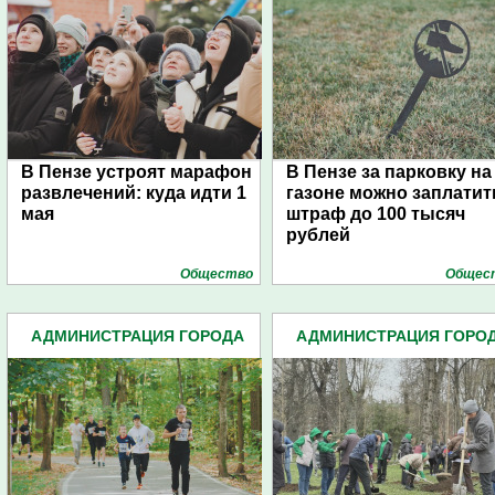
В Пензе устроят марафон
В Пензе за парковку на
развлечений: куда идти 1
газоне можно заплатит
мая
штраф до 100 тысяч
рублей
Общество
Общес
АДМИНИСТРАЦИЯ ГОРОДА
АДМИНИСТРАЦИЯ ГОРО
(4939)
(4939)