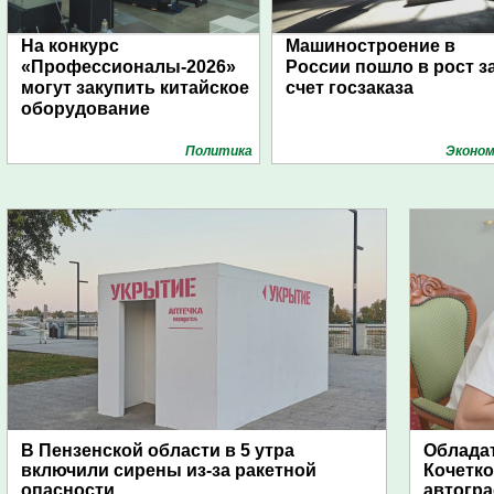
На конкурс
Машиностроение в
«Профессионалы-2026»
России пошло в рост з
могут закупить китайское
счет госзаказа
оборудование
Политика
Эконом
В Пензенской области в 5 утра
Обладат
включили сирены из-за ракетной
Кочетко
опасности
автогр