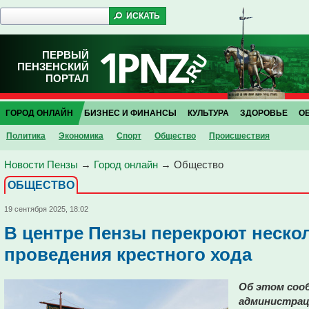
ПЕРВЫЙ
ПЕНЗЕНСКИЙ
ПОРТАЛ
ГОРОД ОНЛАЙН
БИЗНЕС И ФИНАНСЫ
КУЛЬТУРА
ЗДОРОВЬЕ
О
Политика
Экономика
Спорт
Общество
Проиcшествия
Новости Пензы
→
Город онлайн
→
Общество
ОБЩЕСТВО
19 сентября 2025, 18:02
В центре Пензы перекроют нескол
проведения крестного хода
Об этом сооб
администрац