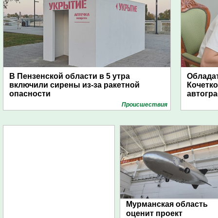
В Пензенской области в 5 утра
Обладат
включили сирены из-за ракетной
Кочетко
опасности
автогр
Проиcшествия
Мурманская область
оценит проект