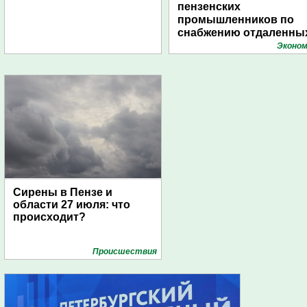
пензенских
промышленников по
снабжению отдаленны
поселений с помощью
Эконом
дирижаблей
Сирены в Пензе и
области 27 июля: что
происходит?
Проиcшествия