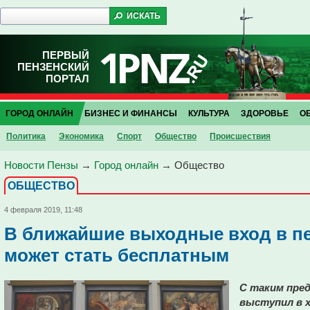
ПЕРВЫЙ
ПЕНЗЕНСКИЙ
ПОРТАЛ
ГОРОД ОНЛАЙН
БИЗНЕС И ФИНАНСЫ
КУЛЬТУРА
ЗДОРОВЬЕ
О
Политика
Экономика
Спорт
Общество
Проиcшествия
Новости Пензы
→
Город онлайн
→
Общество
ОБЩЕСТВО
4 февраля 2019, 11:48
В ближайшие выходные вход в пе
может стать бесплатным
С таким пре
выступил в 