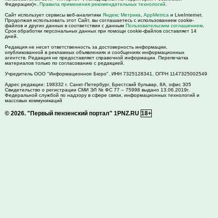
Федерации)».
Правила применения рекомендательных технологий
.
Сайт использует сервисы веб-аналитики
Яндекс Метрика
,
AppMetrica
и LiveInternet.
Продолжая использовать этот Сайт, вы соглашаетесь с использованием cookie-
файлов и других данных в соответствии с данным
Пользовательским соглашением
.
Срок обработки персональных данных при помощи cookie-файлов составляет 14
дней.
Редакция не несет ответственность за достоверность информации,
опубликованной в рекламных объявлениях и сообщениях информационных
агентств. Редакция не предоставляет справочной информации. Перепечатка
материалов только по согласованию с редакцией.
Учредитель ООО "Информационное Бюро". ИНН 7325128341, ОГРН 1147325002549
Адрес редакции:
198332
г. Санкт-Петербург,
Брестский бульвар, 8А, офис 305
Свидетельство о регистрации СМИ ЭЛ № ФС 77 – 75998 выдано 13.06.2019г.
Федеральной службой по надзору в сфере связи, информационных технологий и
массовых коммуникаций
© 2026.
"Первый пензенский портал" 1PNZ.RU
18+