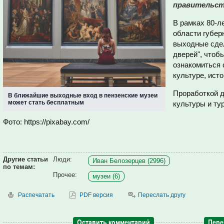
правительст
В рамках 80-л
области губер
выходные сдел
дверей", чтоб
ознакомиться 
культуре, исто
Проработкой д
В ближайшие выходные вход в пензенские музеи
может стать бесплатным
культуры и ту
Фото: https://pixabay.com/
Другие статьи
Люди:
Иван Белозерцев (2996)
по темам:
Прочее:
музеи (6)
Распечатать
PDF версия
Переслать другу
Оставить комментарий
Пере