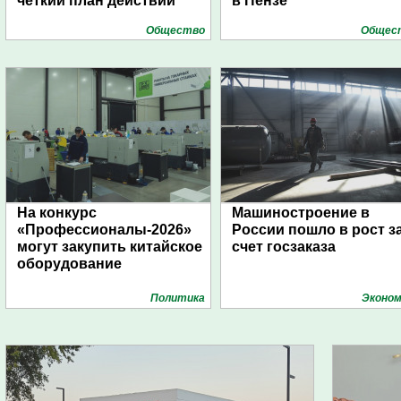
чёткий план действий
в Пензе
Общество
Общес
На конкурс
Машиностроение в
«Профессионалы-2026»
России пошло в рост з
могут закупить китайское
счет госзаказа
оборудование
Политика
Эконом