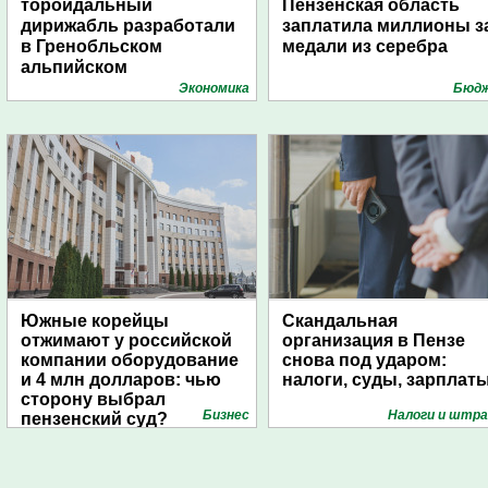
тороидальный
Пензенская область
дирижабль разработали
заплатила миллионы з
в Гренобльском
медали из серебра
альпийском
университете
Экономика
Бюд
Южные корейцы
Скандальная
отжимают у российской
организация в Пензе
компании оборудование
снова под ударом:
и 4 млн долларов: чью
налоги, суды, зарплат
сторону выбрал
Бизнес
Налоги и штр
пензенский суд?