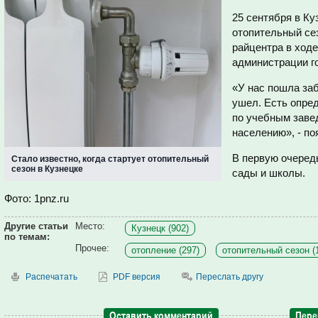
25 сентября в Ку
отопительный се
райцентра в ход
администрации г
«У нас пошла за
ушел. Есть опре
по учебным заве
населению», - по
В первую очеред
Стало известно, когда стартует отопительный
сезон в Кузнецке
сады и школы.
Фото: 1pnz.ru
Другие статьи
Место:
Кузнецк (902)
по темам:
Прочее:
отопление (297)
отопительный сезон (
Распечатать
PDF версия
Переслать другу
Оставить комментарий
Пере