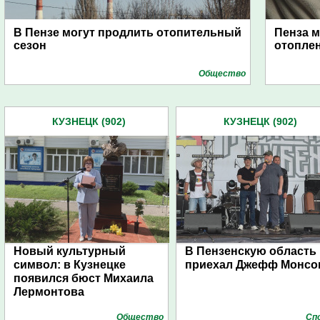
В Пензе могут продлить отопительный
Пенза м
сезон
отоплен
Общество
КУЗНЕЦК (902)
КУЗНЕЦК (902)
Новый культурный
В Пензенскую область
символ: в Кузнецке
приехал Джефф Монсо
появился бюст Михаила
Лермонтова
Общество
Сп