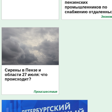
пензенских
промышленников по
снабжению отдаленны
поселений с помощью
Эконом
дирижаблей
Сирены в Пензе и
области 27 июля: что
происходит?
Проиcшествия