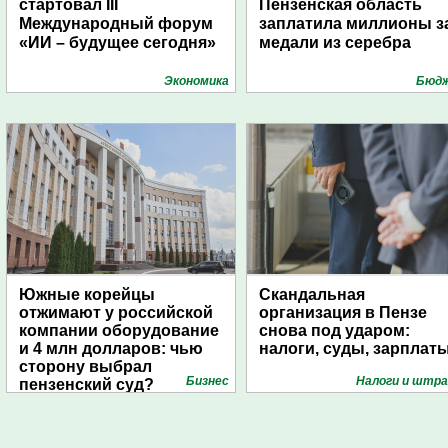
стартовал III
Пензенская область
Международный форум
заплатила миллионы з
«ИИ – будущее сегодня»
медали из серебра
Экономика
Бюд
Южные корейцы
Скандальная
отжимают у российской
организация в Пензе
компании оборудование
снова под ударом:
и 4 млн долларов: чью
налоги, суды, зарплат
сторону выбрал
Бизнес
Налоги и штр
пензенский суд?