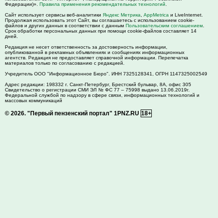
Федерации)».
Правила применения рекомендательных технологий
.
Сайт использует сервисы веб-аналитики
Яндекс Метрика
,
AppMetrica
и LiveInternet.
Продолжая использовать этот Сайт, вы соглашаетесь с использованием cookie-
файлов и других данных в соответствии с данным
Пользовательским соглашением
.
Срок обработки персональных данных при помощи cookie-файлов составляет 14
дней.
Редакция не несет ответственность за достоверность информации,
опубликованной в рекламных объявлениях и сообщениях информационных
агентств. Редакция не предоставляет справочной информации. Перепечатка
материалов только по согласованию с редакцией.
Учредитель ООО "Информационное Бюро". ИНН 7325128341, ОГРН 1147325002549
Адрес редакции:
198332
г. Санкт-Петербург,
Брестский бульвар, 8А, офис 305
Свидетельство о регистрации СМИ ЭЛ № ФС 77 – 75998 выдано 13.06.2019г.
Федеральной службой по надзору в сфере связи, информационных технологий и
массовых коммуникаций
© 2026.
"Первый пензенский портал" 1PNZ.RU
18+