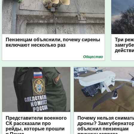
Пензенцам объяснили, почему сирены
Три реж
включают несколько раз
замгубе
действ
Общество
Представители военного
Почему нельзя снимат
СК рассказали про
дроны? Замгубернато
рейды, которые прошли
объяснил пензенцам