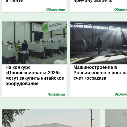
в Пензе
причину запрета
Общество
Общес
На конкурс
Машиностроение в
«Профессионалы-2026»
России пошло в рост з
могут закупить китайское
счет госзаказа
оборудование
Политика
Эконом