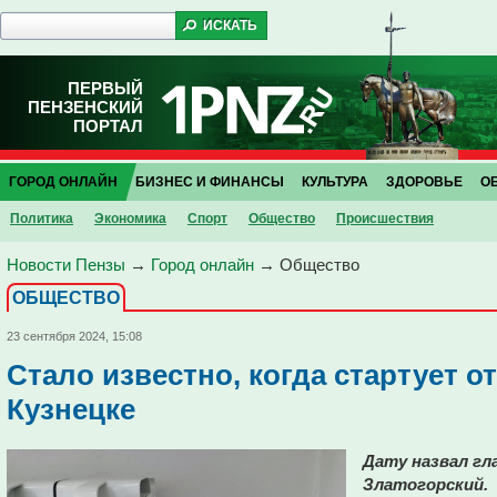
ПЕРВЫЙ
ПЕНЗЕНСКИЙ
ПОРТАЛ
ГОРОД ОНЛАЙН
БИЗНЕС И ФИНАНСЫ
КУЛЬТУРА
ЗДОРОВЬЕ
О
Политика
Экономика
Спорт
Общество
Проиcшествия
Новости Пензы
→
Город онлайн
→
Общество
ОБЩЕСТВО
23 сентября 2024, 15:08
Стало известно, когда стартует 
Кузнецке
Дату назвал гл
Златогорский.