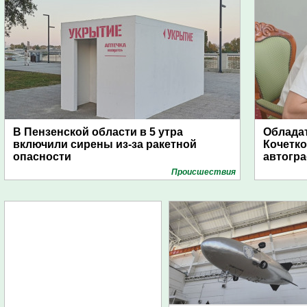
В Пензенской области в 5 утра
Обладат
включили сирены из-за ракетной
Кочетко
опасности
автогр
Проиcшествия