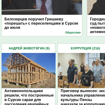
Белозерцев поручил Гришаеву
Городищ
«порешать» с переселенцами в Сурске
суд пыт
до июля
«новог
антимо
Общество
АНДРЕЙ ЖИВОТЯГИН (9)
КОРРУПЦИЯ (216)
Антимонопольщики
Приговор вынесен: экс
решили, что построенные
начальника управлени
в Сурске сараи для
культуры Пензы
расселения аварийных
наказали за коррупцию