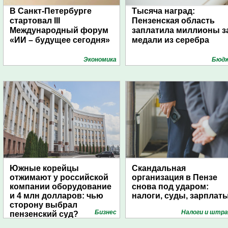
В Санкт-Петербурге
Тысяча наград:
стартовал III
Пензенская область
Международный форум
заплатила миллионы з
«ИИ – будущее сегодня»
медали из серебра
Экономика
Бюд
Южные корейцы
Скандальная
отжимают у российской
организация в Пензе
компании оборудование
снова под ударом:
и 4 млн долларов: чью
налоги, суды, зарплат
сторону выбрал
Бизнес
Налоги и штр
пензенский суд?