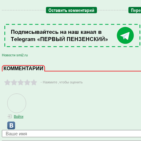
Оставить комментарий
Пере
Новости smi2.ru
КОММЕНТАРИИ
- Нажмите ,чтобы оценить
Войти