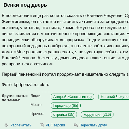
Венки под дверь
В послесловии еще раз хочется сказать о Евгении Чекунове. С
Животягиным, он пытается выставить активиста за «городско
позиция, учитывая, что никто, кроме Чекунова не возмущается
пишет заявления в многочисленные проверяющие инстанции. Но
периодически обнаруживает «сюрпризы». То дом испишут краск
похоронный под дверь подбросят, а на ленте заботливо напишу
дома. «Мне реально страшно спать, я не чувствую себя в этом 
Евгений Чекунов. А стены у домов из досок такие тонкие, что 
расправиться с хозяином.
Первый пензенский портал продолжает внимательно следить за
Фото: kprfpenza.ru, ok.ru
Другие статьи
Люди:
Андрей Животягин (9)
Евгений Чекунов
по темам:
Место:
Городище (65)
Прочее:
стройка (15)
коррупция (216)
Распечатать
PDF версия
Переслать другу