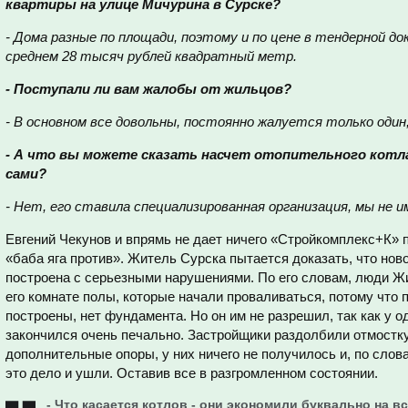
квартиры на улице Мичурина в Сурске?
- Дома разные по площади, поэтому и по цене в тендерной д
среднем 28 тысяч рублей квадратный метр.
- Поступали ли вам жалобы от жильцов?
- В основном все довольны, постоянно жалуется только один,
- А что вы можете сказать насчет отопительного котла
сами?
- Нет, его ставила специализированная организация, мы не 
Евгений Чекунов и впрямь не дает ничего «Стройкомплекс+К» п
«баба яга против». Житель Сурска пытается доказать, что ново
построена с серьезными нарушениями. По его словам, люди Ж
его комнате полы, которые начали проваливаться, потому что 
построены, нет фундамента. Но он им не разрешил, так как у о
закончился очень печально. Застройщики раздолбили отмостку
дополнительные опоры, у них ничего не получилось и, по слов
это дело и ушли. Оставив все в разгромленном состоянии.
- Что касается котлов - они экономили буквально на в