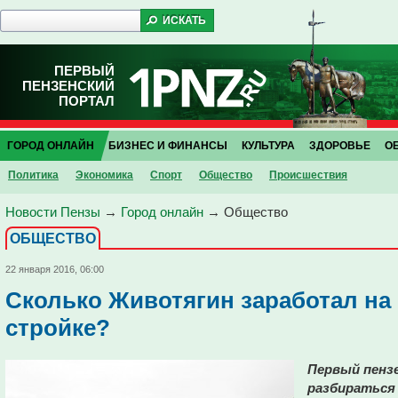
ПЕРВЫЙ
ПЕНЗЕНСКИЙ
ПОРТАЛ
ГОРОД ОНЛАЙН
БИЗНЕС И ФИНАНСЫ
КУЛЬТУРА
ЗДОРОВЬЕ
О
Политика
Экономика
Спорт
Общество
Проиcшествия
Новости Пензы
→
Город онлайн
→
Общество
ОБЩЕСТВО
22 января 2016, 06:00
Сколько Животягин заработал на
стройке?
Первый пенз
разбираться 