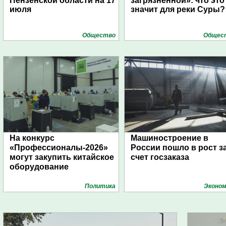
Пензенской области на 17
загрязненной»: что это
июля
значит для реки Суры?
Общество
Общес
На конкурс
Машиностроение в
«Профессионалы-2026»
России пошло в рост з
могут закупить китайское
счет госзаказа
оборудование
Политика
Эконом