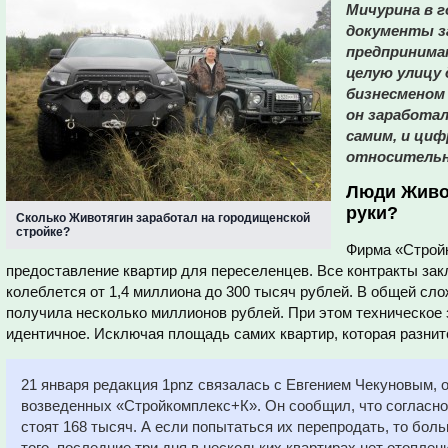
Мичурина в г
документы за
предпринима
целую улицу 
бизнесменом 
он заработал
самим, и ци
относительн
Люди Живот
руки?
Сколько Животягин заработал на городищенской
стройке?
Фирма «Стройк
предоставление квартир для переселенцев. Все контракты зак
колеблется от 1,4 миллиона до 300 тысяч рублей. В общей сл
получила несколько миллионов рублей. При этом техническое 
идентичное. Исключая площадь самих квартир, которая разнит
21 января редакция 1pnz связалась с Евгением Чекуновым, 
возведенных «Стройкомплекс+К». Он сообщил, что согласно
стоят 168 тысяч. А если попытаться их перепродать, то боль
того, последние три дня в нескольких квартирах нет отопле