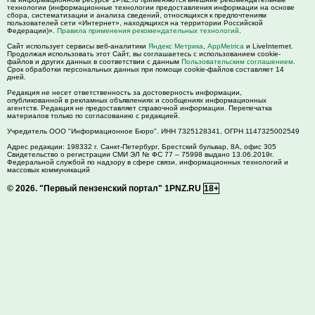
технологии (информационные технологии предоставления информации на основе
сбора, систематизации и анализа сведений, относящихся к предпочтениям
пользователей сети «Интернет», находящихся на территории Российской
Федерации)».
Правила применения рекомендательных технологий
.
Сайт использует сервисы веб-аналитики
Яндекс Метрика
,
AppMetrica
и LiveInternet.
Продолжая использовать этот Сайт, вы соглашаетесь с использованием cookie-
файлов и других данных в соответствии с данным
Пользовательским соглашением
.
Срок обработки персональных данных при помощи cookie-файлов составляет 14
дней.
Редакция не несет ответственность за достоверность информации,
опубликованной в рекламных объявлениях и сообщениях информационных
агентств. Редакция не предоставляет справочной информации. Перепечатка
материалов только по согласованию с редакцией.
Учредитель ООО "Информационное Бюро". ИНН 7325128341, ОГРН 1147325002549
Адрес редакции:
198332
г. Санкт-Петербург,
Брестский бульвар, 8А, офис 305
Свидетельство о регистрации СМИ ЭЛ № ФС 77 – 75998 выдано 13.06.2019г.
Федеральной службой по надзору в сфере связи, информационных технологий и
массовых коммуникаций
© 2026.
"Первый пензенский портал" 1PNZ.RU
18+