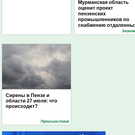
Мурманская область
оценит проект
пензенских
промышленников по
снабжению отдаленны
поселений с помощью
Эконом
дирижаблей
Сирены в Пензе и
области 27 июля: что
происходит?
Проиcшествия