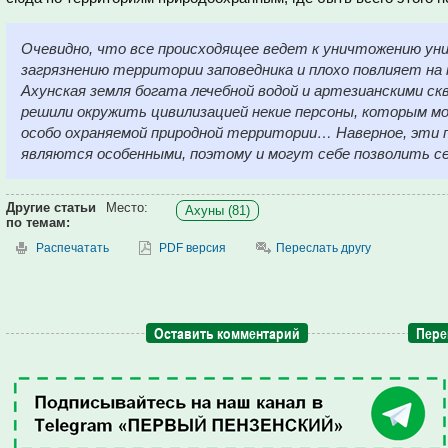
Очевидно, что все происходящее ведет к уничтожению уни
загрязнению территории заповедника и плохо повлияет на
Ахунская земля богата лечебной водой и артезианскими ск
решили окружить цивилизацией некие персоны, которым м
особо охраняемой природной территории… Наверное, эти
являются особенными, поэтому и могут себе позволить с
Другие статьи
Место:
Ахуны (81)
по темам:
Распечатать
PDF версия
Переслать другу
Оставить комментарий
Пере