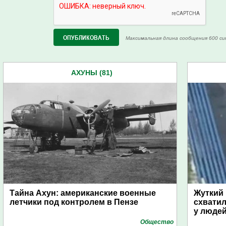
Максимальная длина сообщения 600 си
АХУНЫ (81)
Тайна Ахун: американские военные
Жуткий 
летчики под контролем в Пензе
схватил
у люде
Общество