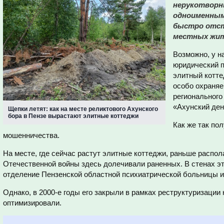
нерукотворн
одноименным
быстро отст
местных жит
Возможно, у н
юридический п
элитный котте
особо охраняе
регионального
«Ахунский ден
Щепки летят: как на месте реликтового Ахунского
бора в Пензе вырастают элитные коттеджи
Как же так по
мошенничества.
На месте, где сейчас растут элитные коттеджи, раньше распол
Отечественной войны здесь долечивали раненных. В стенах э
отделение Пензенской областной психиатрической больницы им
Однако, в 2000-е годы его закрыли в рамках реструктуризации 
оптимизировали.