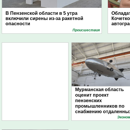
В Пензенской области в 5 утра
Обладат
включили сирены из-за ракетной
Кочетко
опасности
автогр
Проиcшествия
Мурманская область
оценит проект
пензенских
промышленников по
снабжению отдаленны
поселений с помощью
Эконом
дирижаблей