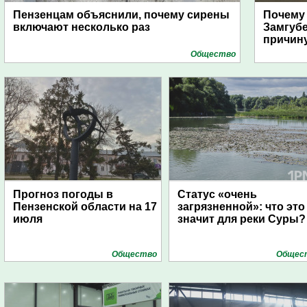
Пензенцам объяснили, почему сирены
Почему
включают несколько раз
Замгуб
причину
Общество
Прогноз погоды в
Статус «очень
Пензенской области на 17
загрязненной»: что это
июля
значит для реки Суры?
Общество
Общес