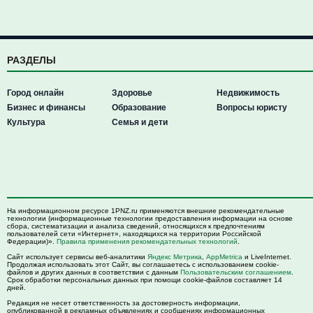
РАЗДЕЛЫ
Город онлайн
Здоровье
Недвижимость
Бизнес и финансы
Образование
Вопросы юристу
Культура
Семья и дети
На информационном ресурсе 1PNZ.ru применяются внешние рекомендательные
технологии (информационные технологии предоставления информации на основе
сбора, систематизации и анализа сведений, относящихся к предпочтениям
пользователей сети «Интернет», находящихся на территории Российской
Федерации)».
Правила применения рекомендательных технологий
.
Сайт использует сервисы веб-аналитики
Яндекс Метрика
,
AppMetrica
и LiveInternet.
Продолжая использовать этот Сайт, вы соглашаетесь с использованием cookie-
файлов и других данных в соответствии с данным
Пользовательским соглашением
.
Срок обработки персональных данных при помощи cookie-файлов составляет 14
дней.
Редакция не несет ответственность за достоверность информации,
опубликованной в рекламных объявлениях и сообщениях информационных