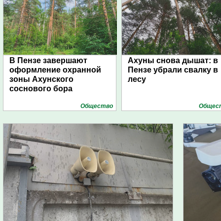
В Пензе завершают
Ахуны снова дышат: в
оформление охранной
Пензе убрали свалку в
зоны Ахунского
лесу
соснового бора
Общество
Общес