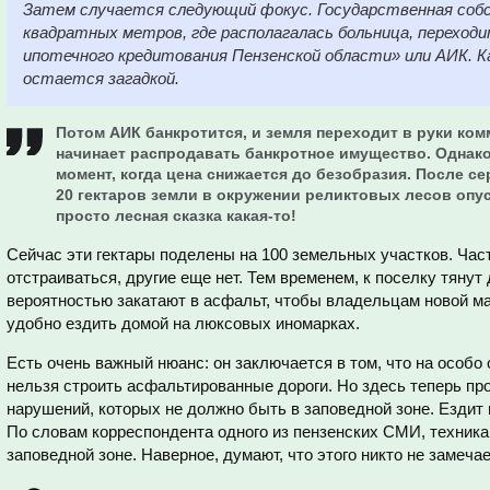
Затем случается следующий фокус. Государственная соб
квадратных метров, где располагалась больница, переход
ипотечного кредитования Пензенской области» или АИК. Ка
остается загадкой.
Потом АИК банкротится, и земля переходит в руки ком
начинает распродавать банкротное имущество. Однако,
момент, когда цена снижается до безобразия. После с
20 гектаров земли в окружении реликтовых лесов опу
просто лесная сказка какая-то!
Сейчас эти гектары поделены на 100 земельных участков. Час
отстраиваться, другие еще нет. Тем временем, к поселку тянут
вероятностью закатают в асфальт, чтобы владельцам новой 
удобно ездить домой на люксовых иномарках.
Есть очень важный нюанс: он заключается в том, что на особо
нельзя строить асфальтированные дороги. Но здесь теперь пр
нарушений, которых не должно быть в заповедной зоне. Ездит 
По словам корреспондента одного из пензенских СМИ, техника
заповедной зоне. Наверное, думают, что этого никто не замечае