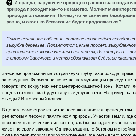
И правда, нарушение природоохранного законодател
природа проходит как-то незаметно. Молчит министерств
природопользования. Почему-то не замечает безобразия
равно, и сколько беззаконие будет продолжаться?
Самое печальное событие, которое происходит сегодня на
вырубка деревьев. Появляются целые просеки вырубленн
произошедшее экологическим бедствием, до которого… ник
в сторону Заречного и четко обозначают будущие кварталы
Здесь же проложили магистральную трубу газопровода, прямо 
заповедника. Формально, конечно, коммуникации проходят к ча
говорят, что вокруг них нет санитарно-защитной зоны. Кстати,
след за газом сюда будут тянуть и другие сети. Например, кан
отходы? Интересный вопрос.
В целом, само строительство поселка является прецедентом. 
реликтовым лесом и памятником природы. Участок земли, где с
психоневрологический диспансер, как бы выпадает из зоны зап
живет по своим законам. Однако, машины с бетоном и строймат
сюда по территориям природоохранным, где быть всего этого н