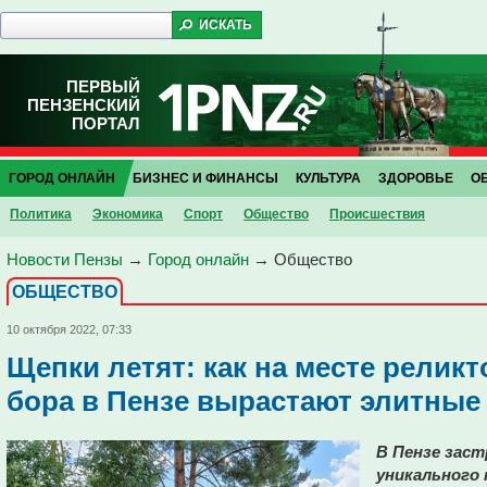
ПЕРВЫЙ
ПЕНЗЕНСКИЙ
ПОРТАЛ
ГОРОД ОНЛАЙН
БИЗНЕС И ФИНАНСЫ
КУЛЬТУРА
ЗДОРОВЬЕ
О
Политика
Экономика
Спорт
Общество
Проиcшествия
Новости Пензы
→
Город онлайн
→
Общество
ОБЩЕСТВО
10 октября 2022, 07:33
Щепки летят: как на месте релик
бора в Пензе вырастают элитные
В Пензе заст
уникального 