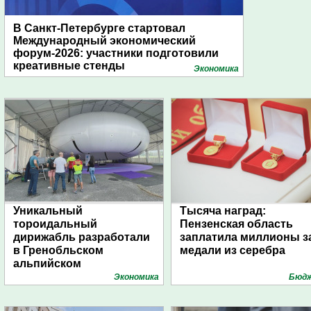
В Санкт-Петербурге стартовал
Международный экономический
форум-2026: участники подготовили
креативные стенды
Экономика
Уникальный
Тысяча наград:
тороидальный
Пензенская область
дирижабль разработали
заплатила миллионы з
в Гренобльском
медали из серебра
альпийском
университете
Экономика
Бюд