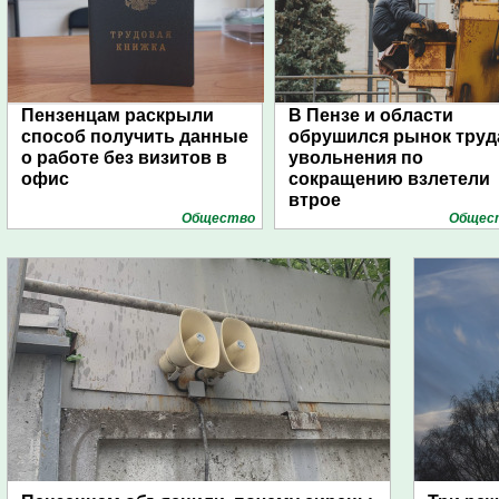
Пензенцам раскрыли
В Пензе и области
способ получить данные
обрушился рынок труд
о работе без визитов в
увольнения по
офис
сокращению взлетели
втрое
Общество
Общес