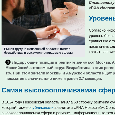
Статистику 
«РИА Новост
Уровен
Согласно инф
уровень безра
сравнению с т
показатель сн
Рынок труда в Пензенской области: низкая
тратят на пои
безработица и высокооплачиваемые сферы
Лидирующие позиции в рейтинге занимают Москва, А
Мансийский автономный округ. Безработица в этих реги
1%. При этом жители Москвы и Амурской области ищут р
показатель значительно ниже и равен 2,7 месяцев.
Самая высокооплачиваемая сфе
В 2024 году Пензенская область заняла 68 строчку рейтинга с
который также
опубликовали
аналитики «РИА Новостей». Согла
высокооплачиваемая сфера в регионе – информационные техно