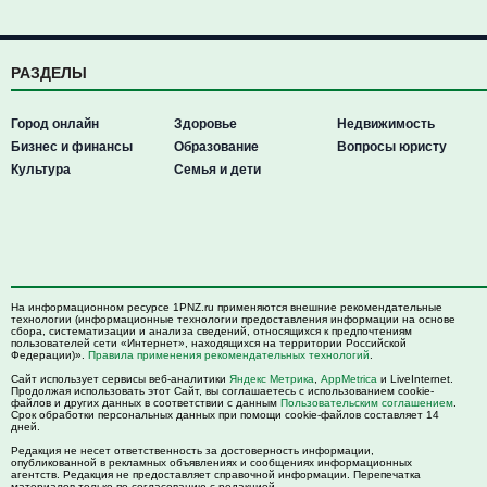
РАЗДЕЛЫ
Город онлайн
Здоровье
Недвижимость
Бизнес и финансы
Образование
Вопросы юристу
Культура
Семья и дети
На информационном ресурсе 1PNZ.ru применяются внешние рекомендательные
технологии (информационные технологии предоставления информации на основе
сбора, систематизации и анализа сведений, относящихся к предпочтениям
пользователей сети «Интернет», находящихся на территории Российской
Федерации)».
Правила применения рекомендательных технологий
.
Сайт использует сервисы веб-аналитики
Яндекс Метрика
,
AppMetrica
и LiveInternet.
Продолжая использовать этот Сайт, вы соглашаетесь с использованием cookie-
файлов и других данных в соответствии с данным
Пользовательским соглашением
.
Срок обработки персональных данных при помощи cookie-файлов составляет 14
дней.
Редакция не несет ответственность за достоверность информации,
опубликованной в рекламных объявлениях и сообщениях информационных
агентств. Редакция не предоставляет справочной информации. Перепечатка
материалов только по согласованию с редакцией.