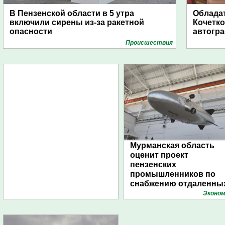
В Пензенской области в 5 утра
Обладат
включили сирены из-за ракетной
Кочетко
опасности
автогр
Проиcшествия
Мурманская область
оценит проект
пензенских
промышленников по
снабжению отдаленны
поселений с помощью
Эконом
дирижаблей