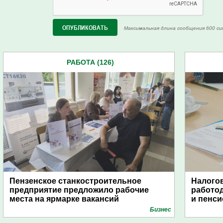
Максимальная длина сообщения 600 си
РАБОТА (126)
Пензенское станкостроительное
Налогов
предприятие предложило рабочие
работод
места на ярмарке вакансий
и пенс
Бизнес