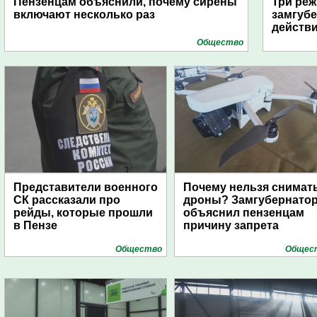
Пензенцам объяснили, почему сирены
Три реж
включают несколько раз
замгубе
действ
Общество
Представители военного
Почему нельзя снимат
СК рассказали про
дроны? Замгубернато
рейды, которые прошли
объяснил пензенцам
в Пензе
причину запрета
Общество
Общес