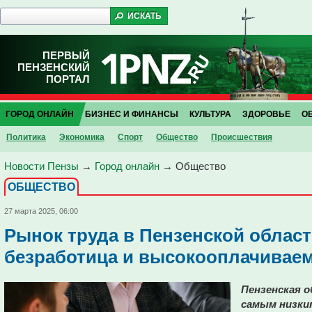
ПЕРВЫЙ
ПЕНЗЕНСКИЙ
ПОРТАЛ
ГОРОД ОНЛАЙН
БИЗНЕС И ФИНАНСЫ
КУЛЬТУРА
ЗДОРОВЬЕ
О
Политика
Экономика
Спорт
Общество
Проиcшествия
Новости Пензы
→
Город онлайн
→
Общество
ОБЩЕСТВО
27 марта 2025, 06:00
Рынок труда в Пензенской област
безработица и высокооплачивае
Пензенская о
самым низки