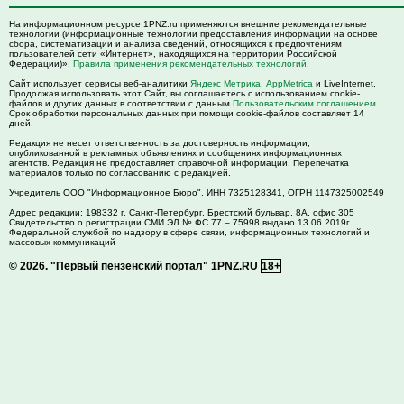
На информационном ресурсе 1PNZ.ru применяются внешние рекомендательные
технологии (информационные технологии предоставления информации на основе
сбора, систематизации и анализа сведений, относящихся к предпочтениям
пользователей сети «Интернет», находящихся на территории Российской
Федерации)».
Правила применения рекомендательных технологий
.
Сайт использует сервисы веб-аналитики
Яндекс Метрика
,
AppMetrica
и LiveInternet.
Продолжая использовать этот Сайт, вы соглашаетесь с использованием cookie-
файлов и других данных в соответствии с данным
Пользовательским соглашением
.
Срок обработки персональных данных при помощи cookie-файлов составляет 14
дней.
Редакция не несет ответственность за достоверность информации,
опубликованной в рекламных объявлениях и сообщениях информационных
агентств. Редакция не предоставляет справочной информации. Перепечатка
материалов только по согласованию с редакцией.
Учредитель ООО "Информационное Бюро". ИНН 7325128341, ОГРН 1147325002549
Адрес редакции:
198332
г. Санкт-Петербург,
Брестский бульвар, 8А, офис 305
Свидетельство о регистрации СМИ ЭЛ № ФС 77 – 75998 выдано 13.06.2019г.
Федеральной службой по надзору в сфере связи, информационных технологий и
массовых коммуникаций
© 2026.
"Первый пензенский портал" 1PNZ.RU
18+