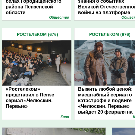
селах Городищенского
знания о событиях
района Пензенской
Великой Отечественно
области
войны на платформе
Общество
Общес
«Ростелеком. Лицей»
РОСТЕЛЕКОМ (676)
РОСТЕЛЕКОМ (676)
«Ростелеком»
Выжить любой ценой:
представил в Пензе
масштабный сериал о
сериал «Челюскин.
катастрофе и подвиге
Первые»
«Челюскин. Первые»
выйдет 20 февраля на
Кино
К
Wink.ru