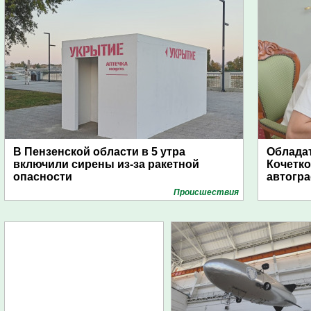
В Пензенской области в 5 утра
Обладат
включили сирены из-за ракетной
Кочетко
опасности
автогр
Проиcшествия