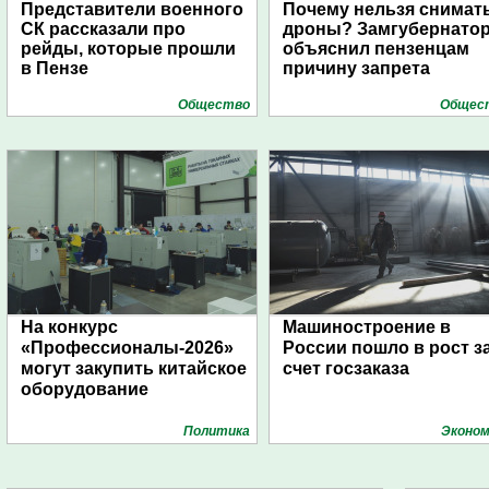
Представители военного
Почему нельзя снимат
СК рассказали про
дроны? Замгубернато
рейды, которые прошли
объяснил пензенцам
в Пензе
причину запрета
Общество
Общес
На конкурс
Машиностроение в
«Профессионалы-2026»
России пошло в рост з
могут закупить китайское
счет госзаказа
оборудование
Политика
Эконом