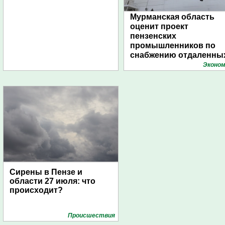
Мурманская область
оценит проект
пензенских
промышленников по
снабжению отдаленны
поселений с помощью
Эконом
дирижаблей
Сирены в Пензе и
области 27 июля: что
происходит?
Проиcшествия