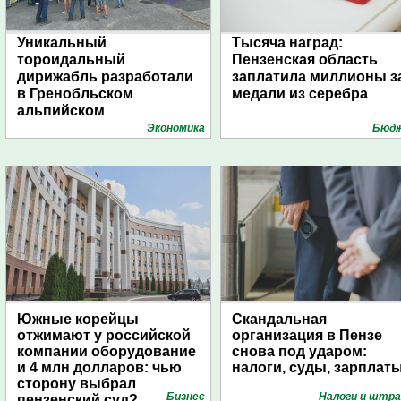
Уникальный
Тысяча наград:
тороидальный
Пензенская область
дирижабль разработали
заплатила миллионы з
в Гренобльском
медали из серебра
альпийском
университете
Экономика
Бюд
Южные корейцы
Скандальная
отжимают у российской
организация в Пензе
компании оборудование
снова под ударом:
и 4 млн долларов: чью
налоги, суды, зарплат
сторону выбрал
Бизнес
Налоги и штр
пензенский суд?