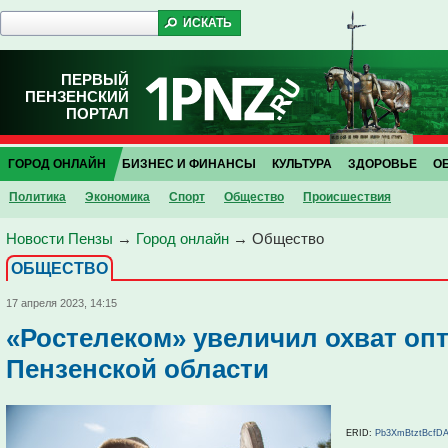
ПЕРВЫЙ
ПЕНЗЕНСКИЙ
ПОРТАЛ
ГОРОД ОНЛАЙН
БИЗНЕС И ФИНАНСЫ
КУЛЬТУРА
ЗДОРОВЬЕ
О
Политика
Экономика
Спорт
Общество
Проиcшествия
Новости Пензы
→
Город онлайн
→
Общество
ОБЩЕСТВО
17 апреля 2023, 14:15
«Ростелеком» увеличил охват опт
Пензенской области
ERID:
Pb3XmBtztBcfD