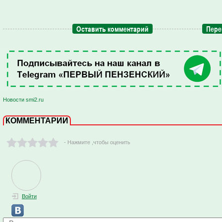
Оставить комментарий
Пере
Новости smi2.ru
КОММЕНТАРИИ
- Нажмите ,чтобы оценить
Войти