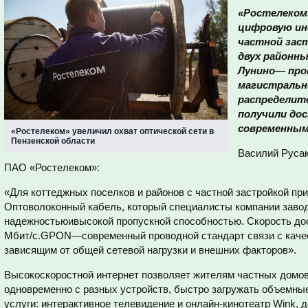
«Ростелеком
цифровую ин
частной зас
двух районны
Лунино— про
магистрально
распределите
получили до
современным
«Ростелеком» увеличил охват оптической сети в
Пензенской области
Василий Русак
ПАО «Ростелеком»:
«Для коттеджных поселков и районов с частной застройкой п
Оптоволоконный кабель, который специалисты компании завод
надежностьюивысокой пропускной способностью. Скорость дост
Мбит/c.GPON—современный проводной стандарт связи с качес
зависящим от общей сетевой нагрузки и внешних факторов».
Высокоскоростной интернет позволяет жителям частных домов
одновременно с разных устройств, быстро загружать объемн
услуги: интерактивное телевидение и онлайн-кинотеатр Wink