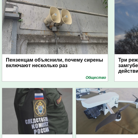
Пензенцам объяснили, почему сирены
Три реж
включают несколько раз
замгубе
действ
Общество