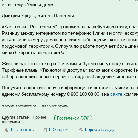
и систему «Умный дом».
Дмитрий Ярцев, житель Пачелмы:
«Как только “Ростелеком” проложил на нашейулицеоптику, сра
Разницу между интернетом по телефонной линии и оптическом
установили камеру домашнего видеонаблюдения, которая помо
придомовой территории. Супруга по работе получает большие 
минут.Скорость впечатляет!»
Жители частного сектора Пачелмы и Лунино могут подключить 
Тарифные планы «Технологии доступа» включают скоростной ин
набор дополнительных сервисов: видеонаблюдение, игровые о
Получить дополнительную информацию и оставить заявку на 
единому бесплатному номеру 8 800 100 08 00 и на
сайте
компан
*Реклама. Рекламодатель — ПАО «Ростелеком»
Другие статьи
Прочее:
Ростелеком (676)
по темам:
Распечатать
PDF версия
Переслать другу