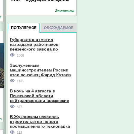
Экономика
т
ПОПУЛЯРНОЕ
ОБСУЖДАЕМОЕ
Губернатор отметил
наградами работников
пензенского завода по
производству станков
1506
Заслуженным
машиностроителем России
стал пензенец Фярид Кутаев
1131
В ночь на 4 августа в
Пензенской области
нейтрализовали вражеские
дроны
847
В Жуковском началось
о
строительство нового
промышленного технопарка
113