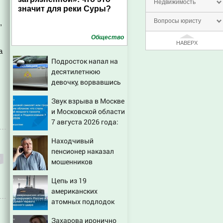
Недвижимость
значит для реки Суры?
Вопросы юристу
,
Общество
НАВЕРХ
а
Подросток напал на
десятилетнюю
девочку, ворвавшись
в квартиру
Звук взрыва в Москве
и Московской области
7 августа 2026 года:
Причины, источник,
Находчивый
откуда был громкий
пенсионер наказал
хлопок
мошенников
изощренным
Цепь из 19
способом
американских
атомных подлодок
«окружает» Россию и
Захарова иронично
Китай: это инструмент