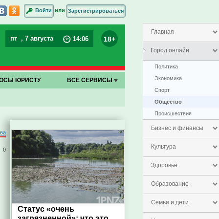
или
Войти
Зарегистрироваться
Главная
пт
, 7 августа
18+
14
:
06
Город онлайн
Политика
Экономика
ОСЫ ЮРИСТУ
ВСЕ СЕРВИСЫ
Спорт
Общество
Проиcшествия
Бизнес и финансы
ова
Культура
0
Здоровье
Образование
Семья и дети
Статус «очень
загрязненной»: что это