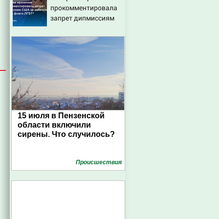
прокомментировала
первого
запрет дипмиссиям
массированного
США за рубежом
удара
вешать флаги ЛГБТ*
15 июля в Пензенской
области включили
сирены. Что случилось?
Проиcшествия