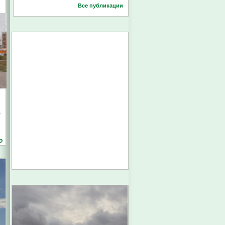
Все публикации
е
о