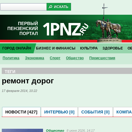
ПЕРВЫЙ
ПЕНЗЕНСКИЙ
ПОРТАЛ
ГОРОД ОНЛАЙН
БИЗНЕС И ФИНАНСЫ
КУЛЬТУРА
ЗДОРОВЬЕ
О
Политика
Экономика
Спорт
Общество
Проиcшествия
ТЕГИ
ремонт дорог
17 февраля 2014, 10:22
НОВОСТИ [427]
ИНТЕРВЬЮ [0]
СОБЫТИЯ [0]
КОМПАН
Общество
8 июня 2026, 14:17