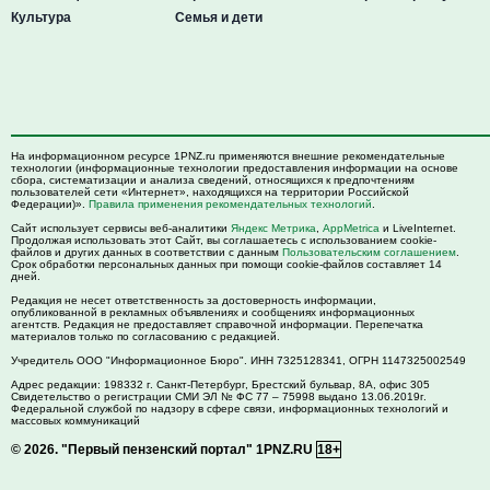
Культура
Семья и дети
На информационном ресурсе 1PNZ.ru применяются внешние рекомендательные
технологии (информационные технологии предоставления информации на основе
сбора, систематизации и анализа сведений, относящихся к предпочтениям
пользователей сети «Интернет», находящихся на территории Российской
Федерации)».
Правила применения рекомендательных технологий
.
Сайт использует сервисы веб-аналитики
Яндекс Метрика
,
AppMetrica
и LiveInternet.
Продолжая использовать этот Сайт, вы соглашаетесь с использованием cookie-
файлов и других данных в соответствии с данным
Пользовательским соглашением
.
Срок обработки персональных данных при помощи cookie-файлов составляет 14
дней.
Редакция не несет ответственность за достоверность информации,
опубликованной в рекламных объявлениях и сообщениях информационных
агентств. Редакция не предоставляет справочной информации. Перепечатка
материалов только по согласованию с редакцией.
Учредитель ООО "Информационное Бюро". ИНН 7325128341, ОГРН 1147325002549
Адрес редакции:
198332
г. Санкт-Петербург,
Брестский бульвар, 8А, офис 305
Свидетельство о регистрации СМИ ЭЛ № ФС 77 – 75998 выдано 13.06.2019г.
Федеральной службой по надзору в сфере связи, информационных технологий и
массовых коммуникаций
© 2026.
"Первый пензенский портал" 1PNZ.RU
18+