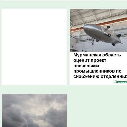
Мурманская область
оценит проект
пензенских
промышленников по
снабжению отдаленны
поселений с помощью
Эконом
дирижаблей