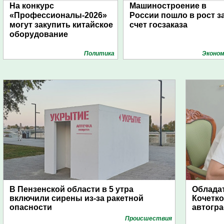
На конкурс
Машиностроение в
«Профессионалы-2026»
России пошло в рост з
могут закупить китайское
счет госзаказа
оборудование
Политика
Эконом
В Пензенской области в 5 утра
Обладат
включили сирены из-за ракетной
Кочетко
опасности
автогр
Проиcшествия