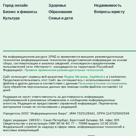
Город онлайн
Здоровье
Недвижимость
Бизнес и финансы
Образование
Вопросы юристу
Культура
Семья и дети
На информационном ресурсе 1PNZ.ru применяются внешние рекомендательные
технологии (информационные технологии предоставления информации на основе
сбора, систематизации и анализа сведений, относящихся к предпочтениям
пользователей сети «Интернет», находящихся на территории Российской
Федерации)».
Правила применения рекомендательных технологий
.
Сайт использует сервисы веб-аналитики
Яндекс Метрика
,
AppMetrica
и LiveInternet.
Продолжая использовать этот Сайт, вы соглашаетесь с использованием cookie-
файлов и других данных в соответствии с данным
Пользовательским соглашением
.
Срок обработки персональных данных при помощи cookie-файлов составляет 14
дней.
Редакция не несет ответственность за достоверность информации,
опубликованной в рекламных объявлениях и сообщениях информационных
агентств. Редакция не предоставляет справочной информации. Перепечатка
материалов только по согласованию с редакцией.
Учредитель ООО "Информационное Бюро". ИНН 7325128341, ОГРН 1147325002549
Адрес редакции:
198332
г. Санкт-Петербург,
Брестский бульвар, 8А, офис 305
Свидетельство о регистрации СМИ ЭЛ № ФС 77 – 75998 выдано 13.06.2019г.
Федеральной службой по надзору в сфере связи, информационных технологий и
массовых коммуникаций