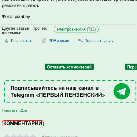
ремонтных работ.
Фото: pixabay
Другие статьи
Прочее:
электроэнергия (715)
по темам:
Распечатать
PDF версия
Переслать другу
Оставить комментарий
Пере
Новости smi2.ru
КОММЕНТАРИИ
- Нажмите ,чтобы оценить