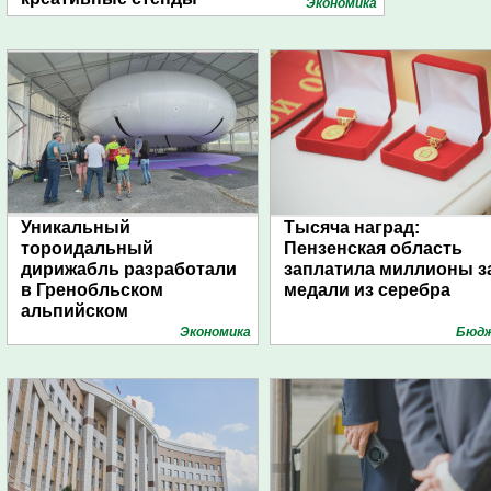
Экономика
Уникальный
Тысяча наград:
тороидальный
Пензенская область
дирижабль разработали
заплатила миллионы з
в Гренобльском
медали из серебра
альпийском
университете
Экономика
Бюд