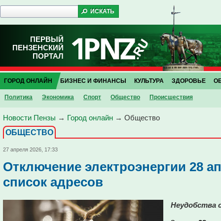
ПЕРВЫЙ
ПЕНЗЕНСКИЙ
ПОРТАЛ
ГОРОД ОНЛАЙН
БИЗНЕС И ФИНАНСЫ
КУЛЬТУРА
ЗДОРОВЬЕ
О
Политика
Экономика
Спорт
Общество
Проиcшествия
Новости Пензы
→
Город онлайн
→
Общество
ОБЩЕСТВО
27 апреля 2026, 17:33
Отключение электроэнергии 28 ап
список адресов
Неудобства 