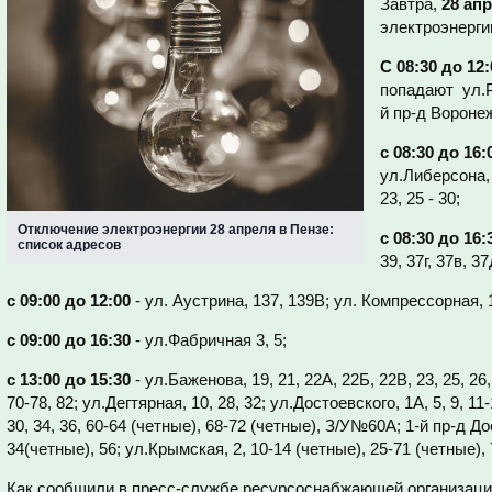
Завтра,
28 ап
электроэнерги
С 08:30 до 12:
попадают ул.Ро
й пр-д Вороне
с 08:30 до 16:
ул.Либерсона, 
23, 25 - 30;
Отключение электроэнергии 28 апреля в Пензе:
с 08:30 до 16:
список адресов
39, 37г, 37в, 3
с 09:00 до 12:00
- ул. Аустрина, 137, 139В; ул. Компрессорная, 
с 09:00 до 16:30
- ул.Фабричная 3, 5;
с 13:00 до 15:30
- ул.Баженова, 19, 21, 22А, 22Б, 22В, 23, 25, 26, 
70-78, 82; ул.Дегтярная, 10, 28, 32; ул.Достоевского, 1А, 5, 9, 11
30, 34, 36, 60-64 (четные), 68-72 (четные), З/У№60А; 1-й пр-д До
34(четные), 56; ул.Крымская, 2, 10-14 (четные), 25-71 (четные), 7
Как сообщили в пресс-службе ресурсоснабжающей организаци