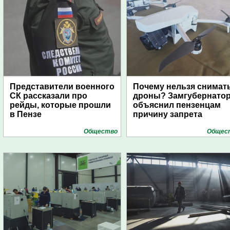
Представители военного
Почему нельзя снимат
СК рассказали про
дроны? Замгубернато
рейды, которые прошли
объяснил пензенцам
в Пензе
причину запрета
Общество
Общес