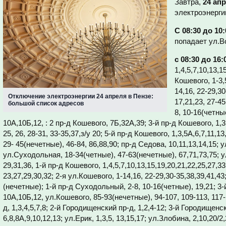
Завтра,
24 ап
электроэнерги
С 08:30 до 10:
попадает ул.В
с 08:30 до 16:
1,4,5,7,10,13,1
Кошевого, 1-3,
14,16, 22-29,3
Отключение электроэнергии 24 апреля в Пензе:
17,21,23, 27-4
большой список адресов
8, 10-16(четны
10А,10Б,12, : 2 пр-д Кошевого, 7Б,32А,39; 3-й пр-д Кошевого, 1,3,
25, 26, 28-31, 33-35,37,з/у 20; 5-й пр-д Кошевого, 1,3,5А,6,7,11,
29- 45(нечетные), 46-84, 86,88,90; пр-д Седова, 10,11,13,14,15; 
ул.Суходольная, 18-34(четные), 47-63(нечетные), 67,71,73,75; ул
29,31,36, 1-й пр-д Кошевого, 1,4,5,7,10,13,15,19,20,21,22,25,27,33
23,27,29,30,32; 2-я ул.Кошевого, 1-14,16, 22-29,30-35,38,39,41,43
(нечетные); 1-й пр-д Суходольный, 2-8, 10-16(четные), 19,21; 3
10А,10Б,12, ул.Кошевого, 85-93(нечетные), 94-107, 109-113, 11
д, 1,3,4,5,7,8; 2-й Городищенский пр-д, 1,2,4-12; 3-й Городищенск
6,8,8А,9,10,12,13; ул.Ерик, 1,3,5, 13,15,17; ул.Злобина, 2,10,20/2,