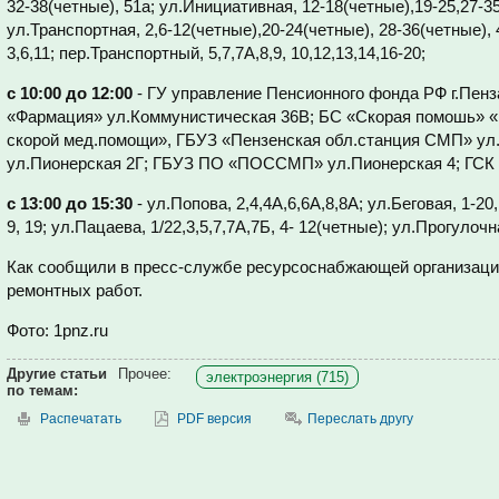
32-38(четные), 51а; ул.Инициативная, 12-18(четные),19-25,27-35,
ул.Транспортная, 2,6-12(четные),20-24(четные), 28-36(четные),
3,6,11; пер.Транспортный, 5,7,7А,8,9, 10,12,13,14,16-20;
с 10:00 до 12:00
- ГУ управление Пенсионного фонда РФ г.Пен
«Фармация» ул.Коммунистическая 36В; БС «Скорая помошь» «
скорой мед.помощи», ГБУЗ «Пензенская обл.станция СМП» ул
ул.Пионерская 2Г; ГБУЗ ПО «ПОССМП» ул.Пионерская 4; ГСК 
с 13:00 до 15:30
- ул.Попова, 2,4,4А,6,6А,8,8А; ул.Беговая, 1-20
9, 19; ул.Пацаева, 1/22,3,5,7,7А,7Б, 4- 12(четные); ул.Прогулоч
Как сообщили в пресс-службе ресурсоснабжающей организаци
ремонтных работ.
Фото: 1pnz.ru
Другие статьи
Прочее:
электроэнергия (715)
по темам:
Распечатать
PDF версия
Переслать другу