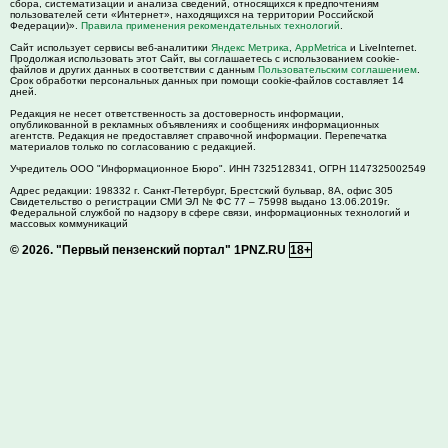
сбора, систематизации и анализа сведений, относящихся к предпочтениям
пользователей сети «Интернет», находящихся на территории Российской
Федерации)».
Правила применения рекомендательных технологий
.
Сайт использует сервисы веб-аналитики
Яндекс Метрика
,
AppMetrica
и LiveInternet.
Продолжая использовать этот Сайт, вы соглашаетесь с использованием cookie-
файлов и других данных в соответствии с данным
Пользовательским соглашением
.
Срок обработки персональных данных при помощи cookie-файлов составляет 14
дней.
Редакция не несет ответственность за достоверность информации,
опубликованной в рекламных объявлениях и сообщениях информационных
агентств. Редакция не предоставляет справочной информации. Перепечатка
материалов только по согласованию с редакцией.
Учредитель ООО "Информационное Бюро". ИНН 7325128341, ОГРН 1147325002549
Адрес редакции:
198332
г. Санкт-Петербург,
Брестский бульвар, 8А, офис 305
Свидетельство о регистрации СМИ ЭЛ № ФС 77 – 75998 выдано 13.06.2019г.
Федеральной службой по надзору в сфере связи, информационных технологий и
массовых коммуникаций
© 2026.
"Первый пензенский портал" 1PNZ.RU
18+