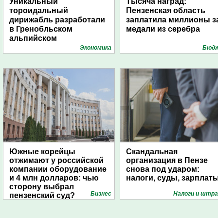
Уникальный
Тысяча наград:
тороидальный
Пензенская область
дирижабль разработали
заплатила миллионы з
в Гренобльском
медали из серебра
альпийском
университете
Экономика
Бюд
Южные корейцы
Скандальная
отжимают у российской
организация в Пензе
компании оборудование
снова под ударом:
и 4 млн долларов: чью
налоги, суды, зарплат
сторону выбрал
Бизнес
Налоги и штр
пензенский суд?