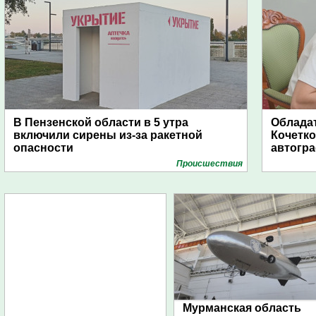
В Пензенской области в 5 утра
Обладат
включили сирены из-за ракетной
Кочетко
опасности
автогр
Проиcшествия
Мурманская область