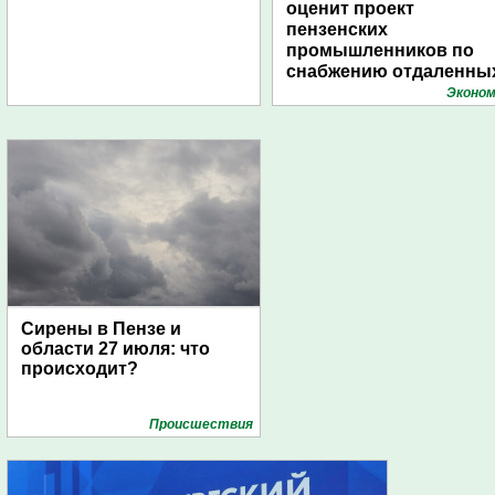
оценит проект
пензенских
промышленников по
снабжению отдаленны
поселений с помощью
Эконом
дирижаблей
Сирены в Пензе и
области 27 июля: что
происходит?
Проиcшествия