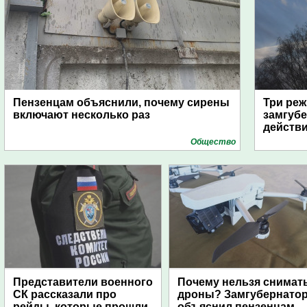
Пензенцам объяснили, почему сирены
Три реж
включают несколько раз
замгубе
действ
Общество
Представители военного
Почему нельзя снимат
СК рассказали про
дроны? Замгубернато
рейды, которые прошли
объяснил пензенцам