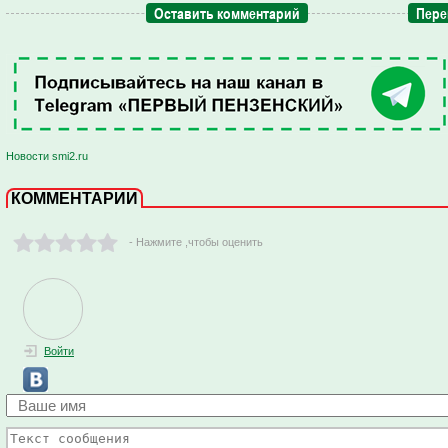
Оставить комментарий
Пере
Новости smi2.ru
КОММЕНТАРИИ
- Нажмите ,чтобы оценить
Войти