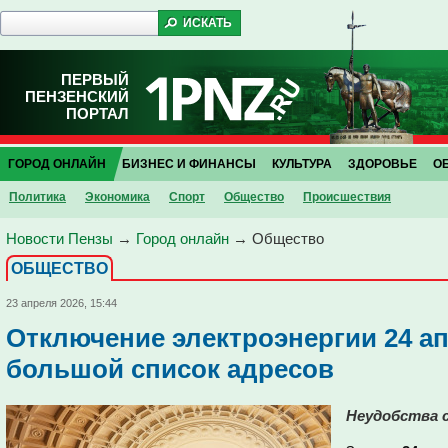
ПЕРВЫЙ
ПЕНЗЕНСКИЙ
ПОРТАЛ
ГОРОД ОНЛАЙН
БИЗНЕС И ФИНАНСЫ
КУЛЬТУРА
ЗДОРОВЬЕ
О
Политика
Экономика
Спорт
Общество
Проиcшествия
Новости Пензы
→
Город онлайн
→
Общество
ОБЩЕСТВО
23 апреля 2026, 15:44
Отключение электроэнергии 24 ап
большой список адресов
Неудобства 