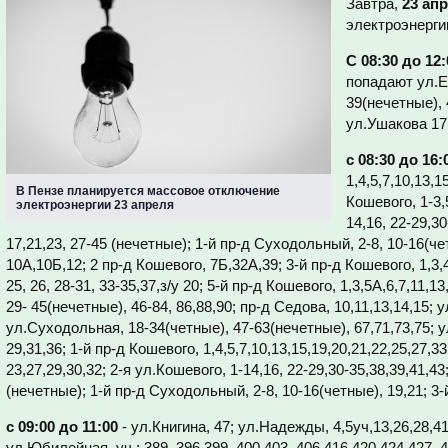
Завтра,
23 ап
электроэнерги
С 08:30 до 12:
попадают ул.Е
39(нечетные), 
ул.Ушакова 17
с 08:30 до 16:
1,4,5,7,10,13,1
В Пензе планируется массовое отключение
Кошевого, 1-3,
электроэнергии 23 апреля
14,16, 22-29,3
17,21,23, 27-45 (нечетные); 1-й пр-д Суходольный, 2-8, 10-16(ч
10А,10Б,12; 2 пр-д Кошевого, 7Б,32А,39; 3-й пр-д Кошевого, 1,3,4
25, 26, 28-31, 33-35,37,з/у 20; 5-й пр-д Кошевого, 1,3,5А,6,7,11,
29- 45(нечетные), 46-84, 86,88,90; пр-д Седова, 10,11,13,14,15; 
ул.Суходольная, 18-34(четные), 47-63(нечетные), 67,71,73,75; ул
29,31,36; 1-й пр-д Кошевого, 1,4,5,7,10,13,15,19,20,21,22,25,27,33
23,27,29,30,32; 2-я ул.Кошевого, 1-14,16, 22-29,30-35,38,39,41,43
(нечетные); 1-й пр-д Суходольный, 2-8, 10-16(четные), 19,21; 3
с 09:00 до 11:00
- ул.Книгина, 47; ул.Надежды, 4,5уч,13,26,28,41
ул.Юбилейная, уч.: 389, 396,399, 400,403, 406,416,420,424,427, 43