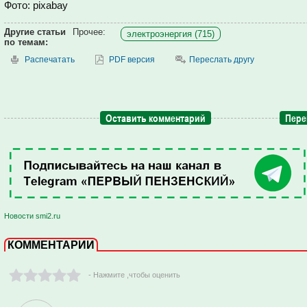
Фото: pixabay
Другие статьи
Прочее:
электроэнергия (715)
по темам:
Распечатать
PDF версия
Переслать другу
Оставить комментарий
Пере
Новости smi2.ru
КОММЕНТАРИИ
- Нажмите ,чтобы оценить