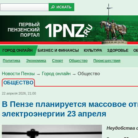
ПЕРВЫЙ
ПЕНЗЕНСКИЙ
ПОРТАЛ
ГОРОД ОНЛАЙН
БИЗНЕС И ФИНАНСЫ
КУЛЬТУРА
ЗДОРОВЬЕ
О
Политика
Экономика
Спорт
Общество
Проиcшествия
Новости Пензы
→
Город онлайн
→
Общество
ОБЩЕСТВО
22 апреля 2026, 21:00
В Пензе планируется массовое о
электроэнергии 23 апреля
Неудобства 