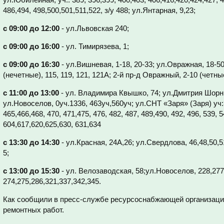
486,494, 498,500,501,511,522, з/у 488; ул.Янтарная, 9,23;
с 09:00 до 12:00
- ул.Львовская 240;
с 09:00 до 16:00
- ул. Тимирязева, 1;
с 09:00 до 16:30
- ул.Вишневая, 1-18, 20-33; ул.Овражная, 18-50
(нечетные), 115, 119, 121, 121А; 2-й пр-д Овражный, 2-10 (четны
с 11:00 до 13:00
- ул. Владимира Квышко, 74; ул.Дмитрия Шорник
ул.Новоселов, 0уч.1336, 463уч,560уч; ул.СНТ «Заря» (Заря) уч:3
465,466,468, 470, 471,475, 476, 482, 487, 489,490, 492, 496, 539, 5
604,617,620,625,630, 631,634
с 13:30 до 14:30
- ул.Красная, 24А,26; ул.Свердлова, 46,48,50,5
5;
с 13:00 до 15:30
- ул. Велозаводская, 58;ул.Новоселов, 228,277
274,275,286,321,337,342,345.
Как сообщили в пресс-службе ресурсоснабжающей организаци
ремонтных работ.