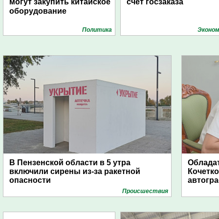
могут закупить китайское
счет госзаказа
оборудование
Политика
Эконом
В Пензенской области в 5 утра
Обладат
включили сирены из-за ракетной
Кочетко
опасности
автогр
Проиcшествия