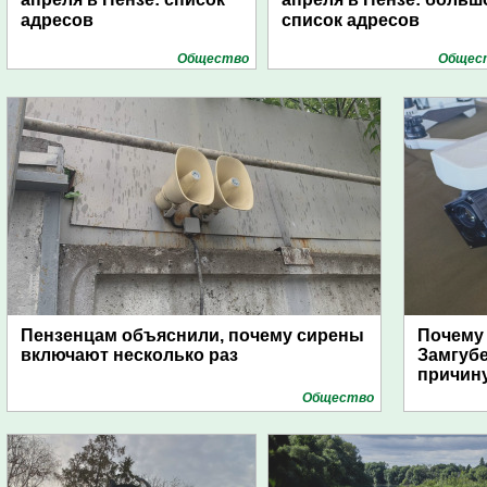
адресов
список адресов
Общество
Общес
Пензенцам объяснили, почему сирены
Почему
включают несколько раз
Замгуб
причину
Общество