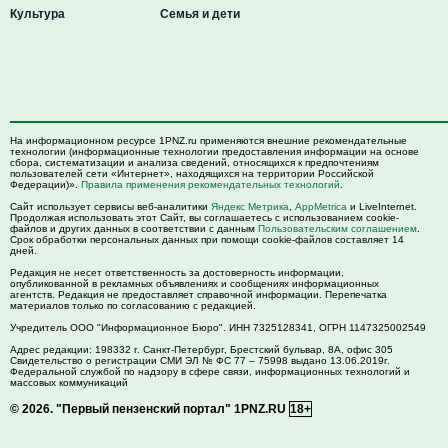
Культура
Семья и дети
На информационном ресурсе 1PNZ.ru применяются внешние рекомендательные
технологии (информационные технологии предоставления информации на основе
сбора, систематизации и анализа сведений, относящихся к предпочтениям
пользователей сети «Интернет», находящихся на территории Российской
Федерации)».
Правила применения рекомендательных технологий
.
Сайт использует сервисы веб-аналитики
Яндекс Метрика
,
AppMetrica
и LiveInternet.
Продолжая использовать этот Сайт, вы соглашаетесь с использованием cookie-
файлов и других данных в соответствии с данным
Пользовательским соглашением
.
Срок обработки персональных данных при помощи cookie-файлов составляет 14
дней.
Редакция не несет ответственность за достоверность информации,
опубликованной в рекламных объявлениях и сообщениях информационных
агентств. Редакция не предоставляет справочной информации. Перепечатка
материалов только по согласованию с редакцией.
Учредитель ООО "Информационное Бюро". ИНН 7325128341, ОГРН 1147325002549
Адрес редакции:
198332
г. Санкт-Петербург,
Брестский бульвар, 8А, офис 305
Свидетельство о регистрации СМИ ЭЛ № ФС 77 – 75998 выдано 13.06.2019г.
Федеральной службой по надзору в сфере связи, информационных технологий и
массовых коммуникаций
© 2026.
"Первый пензенский портал" 1PNZ.RU
18+