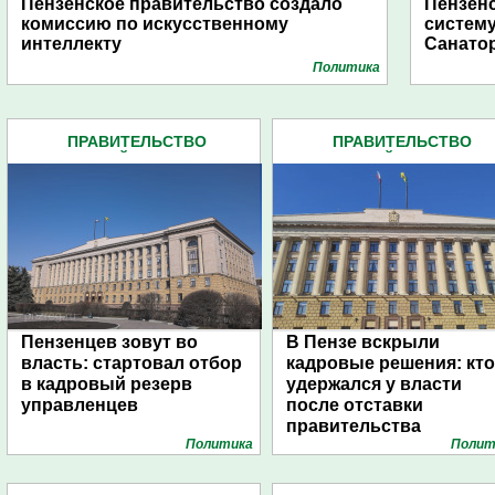
Пензенское правительство создало
Пензен
комиссию по искусственному
систему
интеллекту
Санато
Политика
ПРАВИТЕЛЬСТВО
ПРАВИТЕЛЬСТВО
ПЕНЗЕНСКОЙ ОБЛАСТИ (599)
ПЕНЗЕНСКОЙ ОБЛАСТИ (5
Пензенцев зовут во
В Пензе вскрыли
власть: стартовал отбор
кадровые решения: кто
в кадровый резерв
удержался у власти
управленцев
после отставки
правительства
Политика
Полит