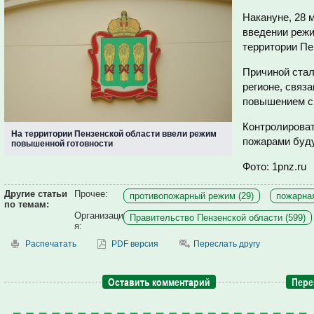
Накануне, 28 
введении режи
территории Пе
Причиной стал
регионе, связ
повышением с
Контролироват
На территории Пензенской области ввели режим
пожарами буду
повышенной готовности
Фото: 1pnz.ru
Другие статьи
Прочее:
противопожарный режим (29)
пожарная
по темам:
Организаци
Правительство Пензенской области (599)
я:
Распечатать
PDF версия
Переслать другу
Оставить комментарий
Пере