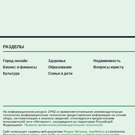
РАЗДЕЛЫ
Город онлайн
Здоровье
Недвижимость
Бизнес и финансы
Образование
Вопросы юристу
Культура
Семья и дети
На информационном ресурсе 1PNZ.ru применяются внешние рекомендательные
технологии (информационные технологии предоставления информации на основе
сбора, систематизации и анализа сведений, относящихся к предпочтениям
пользователей сети «Интернет», находящихся на территории Российской
Федерации)».
Правила применения рекомендательных технологий
.
Сайт использует сервисы веб-аналитики
Яндекс Метрика
,
AppMetrica
и LiveInternet.
Продолжая использовать этот Сайт, вы соглашаетесь с использованием cookie-