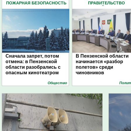
ПОЖАРНАЯ БЕЗОПАСНОСТЬ
ПРАВИТЕЛЬСТВО
(691)
ПЕНЗЕНСКОЙ ОБЛАСТИ (5
Сначала запрет, потом
В Пензенской области
отмена: в Пензенской
начинается «разбор
области разобрались с
полетов» среди
опасным кинотеатром
чиновников
Общество
Полит