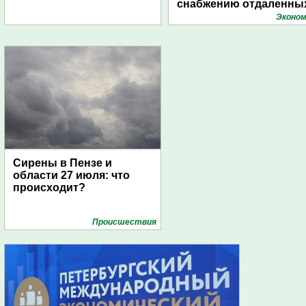
снабжению отдаленны
поселений с помощью
Эконом
дирижаблей
Сирены в Пензе и
области 27 июля: что
происходит?
Проиcшествия