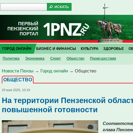
ПЕРВЫЙ
ПЕНЗЕНСКИЙ
ПОРТАЛ
ГОРОД ОНЛАЙН
БИЗНЕС И ФИНАНСЫ
КУЛЬТУРА
ЗДОРОВЬЕ
О
Политика
Экономика
Спорт
Общество
Проиcшествия
Новости Пензы
→
Город онлайн
→
Общество
ОБЩЕСТВО
29 мая 2025, 10:19
На территории Пензенской облас
повышенной готовности
Соответству
глава Пензен