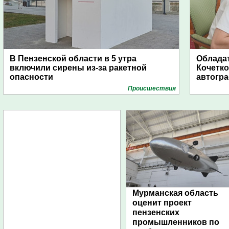
В Пензенской области в 5 утра
Обладат
включили сирены из-за ракетной
Кочетко
опасности
автогр
Проиcшествия
Мурманская область
оценит проект
пензенских
промышленников по