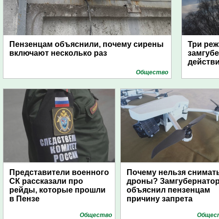
Пензенцам объяснили, почему сирены
Три реж
включают несколько раз
замгубе
действ
Общество
Представители военного
Почему нельзя снимат
СК рассказали про
дроны? Замгубернато
рейды, которые прошли
объяснил пензенцам
в Пензе
причину запрета
Общество
Общес