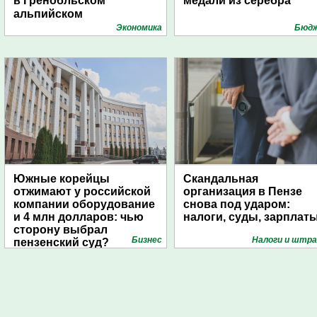
в Гренобльском
медали из серебра
альпийском
университете
Экономика
Бюд
Южные корейцы
Скандальная
отжимают у российской
организация в Пензе
компании оборудование
снова под ударом:
и 4 млн долларов: чью
налоги, суды, зарплат
сторону выбрал
Бизнес
Налоги и штр
пензенский суд?