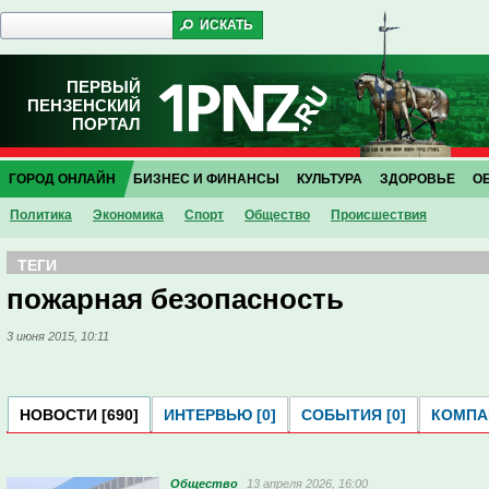
ПЕРВЫЙ
ПЕНЗЕНСКИЙ
ПОРТАЛ
ГОРОД ОНЛАЙН
БИЗНЕС И ФИНАНСЫ
КУЛЬТУРА
ЗДОРОВЬЕ
О
Политика
Экономика
Спорт
Общество
Проиcшествия
ТЕГИ
пожарная безопасность
3 июня 2015, 10:11
НОВОСТИ [690]
ИНТЕРВЬЮ [0]
СОБЫТИЯ [0]
КОМПАН
Общество
13 апреля 2026, 16:00