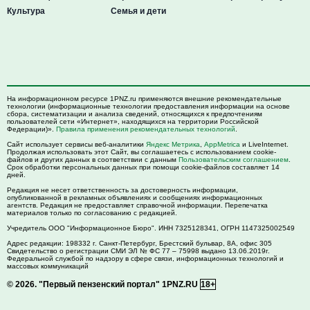
Культура
Семья и дети
На информационном ресурсе 1PNZ.ru применяются внешние рекомендательные
технологии (информационные технологии предоставления информации на основе
сбора, систематизации и анализа сведений, относящихся к предпочтениям
пользователей сети «Интернет», находящихся на территории Российской
Федерации)».
Правила применения рекомендательных технологий
.
Сайт использует сервисы веб-аналитики
Яндекс Метрика
,
AppMetrica
и LiveInternet.
Продолжая использовать этот Сайт, вы соглашаетесь с использованием cookie-
файлов и других данных в соответствии с данным
Пользовательским соглашением
.
Срок обработки персональных данных при помощи cookie-файлов составляет 14
дней.
Редакция не несет ответственность за достоверность информации,
опубликованной в рекламных объявлениях и сообщениях информационных
агентств. Редакция не предоставляет справочной информации. Перепечатка
материалов только по согласованию с редакцией.
Учредитель ООО "Информационное Бюро". ИНН 7325128341, ОГРН 1147325002549
Адрес редакции:
198332
г. Санкт-Петербург,
Брестский бульвар, 8А, офис 305
Свидетельство о регистрации СМИ ЭЛ № ФС 77 – 75998 выдано 13.06.2019г.
Федеральной службой по надзору в сфере связи, информационных технологий и
массовых коммуникаций
© 2026.
"Первый пензенский портал" 1PNZ.RU
18+