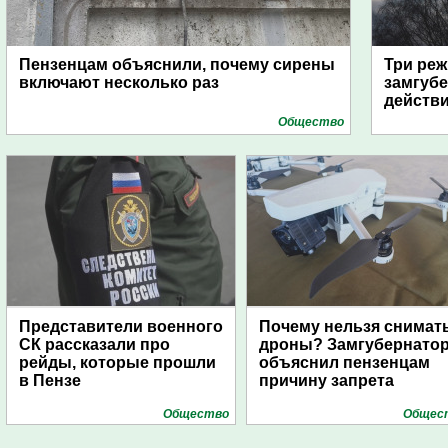
Пензенцам объяснили, почему сирены
Три реж
включают несколько раз
замгубе
действ
Общество
Представители военного
Почему нельзя снимат
СК рассказали про
дроны? Замгубернато
рейды, которые прошли
объяснил пензенцам
в Пензе
причину запрета
Общество
Общес