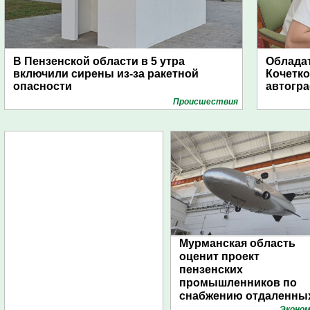
В Пензенской области в 5 утра
Обладат
включили сирены из-за ракетной
Кочетко
опасности
автогр
Проиcшествия
Мурманская область
оценит проект
пензенских
промышленников по
снабжению отдаленны
поселений с помощью
Эконом