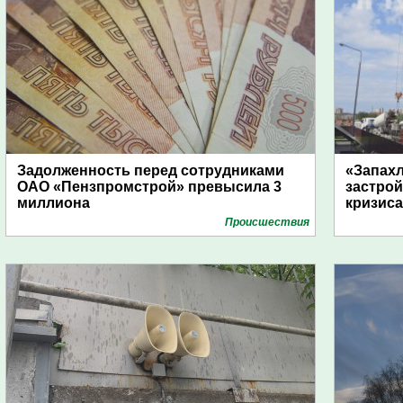
Задолженность перед сотрудниками
«Запахл
ОАО «Пензпромстрой» превысила 3
застрой
миллиона
кризиса
Проиcшествия