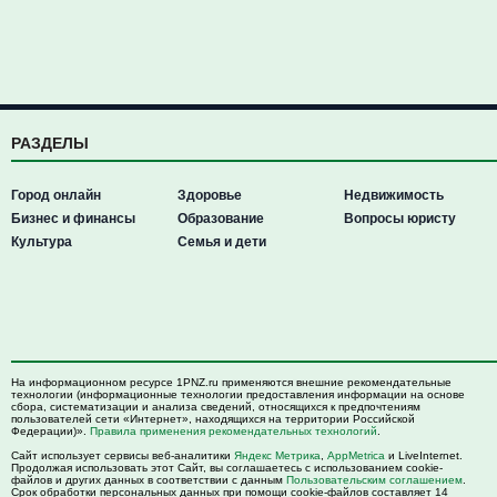
РАЗДЕЛЫ
Город онлайн
Здоровье
Недвижимость
Бизнес и финансы
Образование
Вопросы юристу
Культура
Семья и дети
На информационном ресурсе 1PNZ.ru применяются внешние рекомендательные
технологии (информационные технологии предоставления информации на основе
сбора, систематизации и анализа сведений, относящихся к предпочтениям
пользователей сети «Интернет», находящихся на территории Российской
Федерации)».
Правила применения рекомендательных технологий
.
Сайт использует сервисы веб-аналитики
Яндекс Метрика
,
AppMetrica
и LiveInternet.
Продолжая использовать этот Сайт, вы соглашаетесь с использованием cookie-
файлов и других данных в соответствии с данным
Пользовательским соглашением
.
Срок обработки персональных данных при помощи cookie-файлов составляет 14