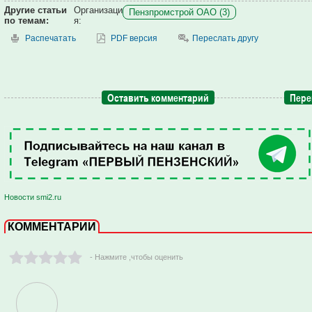
Другие статьи
Организаци
Пензпромстрой ОАО (3)
по темам:
я:
Распечатать
PDF версия
Переслать другу
Оставить комментарий
Пере
Новости smi2.ru
КОММЕНТАРИИ
- Нажмите ,чтобы оценить