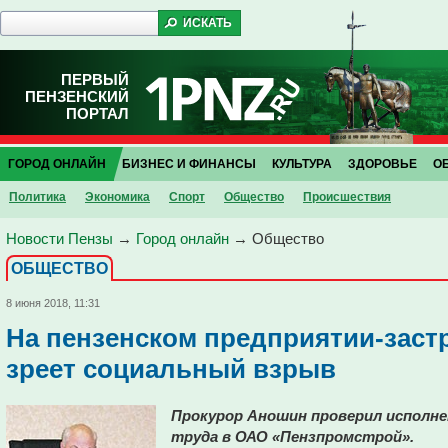
ПЕРВЫЙ
ПЕНЗЕНСКИЙ
ПОРТАЛ
ГОРОД ОНЛАЙН
БИЗНЕС И ФИНАНСЫ
КУЛЬТУРА
ЗДОРОВЬЕ
О
Политика
Экономика
Спорт
Общество
Проиcшествия
Новости Пензы
→
Город онлайн
→
Общество
ОБЩЕСТВО
8 июня 2018, 11:31
На пензенском предприятии-заст
зреет социальный взрыв
Прокурор Аношин проверил исполне
труда в ОАО «Пензпромстрой».