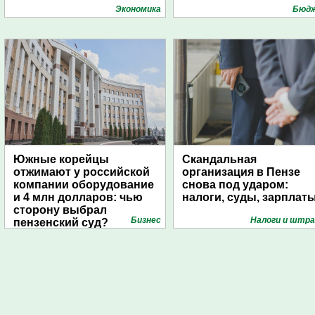
университете
Экономика
Бюд
Южные корейцы
Скандальная
отжимают у российской
организация в Пензе
компании оборудование
снова под ударом:
и 4 млн долларов: чью
налоги, суды, зарплат
сторону выбрал
Бизнес
Налоги и штр
пензенский суд?