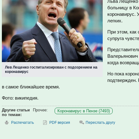
Льва Лещенко 
больницу в Ко
коронавирус. 
легких.
При этом, как
супруга чувст
Представители
Валерьянович 
когда возвращ
Лев Лещенко госпитализирован с подозрением на
коронавирус
Но пока корон
подтвержден. 
в самое ближайшее время.
Фото: википедия.
Другие статьи
Прочее:
Коронавирус в Пензе (7493)
по темам:
Распечатать
PDF версия
Переслать другу