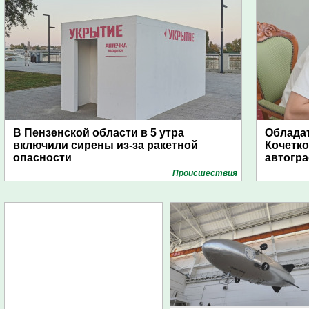
В Пензенской области в 5 утра
Обладат
включили сирены из-за ракетной
Кочетко
опасности
автогр
Проиcшествия