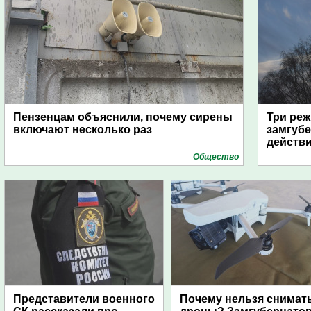
Пензенцам объяснили, почему сирены
Три реж
включают несколько раз
замгубе
действ
Общество
Представители военного
Почему нельзя снимат