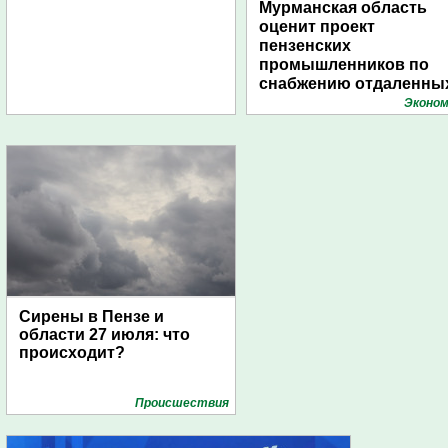
Мурманская область
оценит проект
пензенских
промышленников по
снабжению отдаленны
поселений с помощью
Эконом
дирижаблей
Сирены в Пензе и
области 27 июля: что
происходит?
Проиcшествия