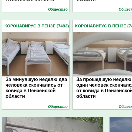
Общество
Общес
КОРОНАВИРУС В ПЕНЗЕ (7493)
КОРОНАВИРУС В ПЕНЗЕ (7
За минувшую неделю два
За прошедшую неделю
человека скончались от
один человек скончалс
ковида в Пензенской
от ковида в Пензенско
области
области
Общество
Общес