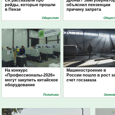
СК рассказали про
дроны? Замгубернато
рейды, которые прошли
объяснил пензенцам
в Пензе
причину запрета
Общество
Общес
На конкурс
Машиностроение в
«Профессионалы-2026»
России пошло в рост з
могут закупить китайское
счет госзаказа
оборудование
Политика
Эконом