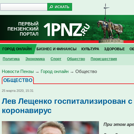
ПЕРВЫЙ
ПЕНЗЕНСКИЙ
ПОРТАЛ
ГОРОД ОНЛАЙН
БИЗНЕС И ФИНАНСЫ
КУЛЬТУРА
ЗДОРОВЬЕ
О
Политика
Экономика
Спорт
Общество
Проиcшествия
Новости Пензы
→
Город онлайн
→
Общество
ОБЩЕСТВО
25 марта 2020, 15:31
Лев Лещенко госпитализирован с
коронавирус
При этом ар