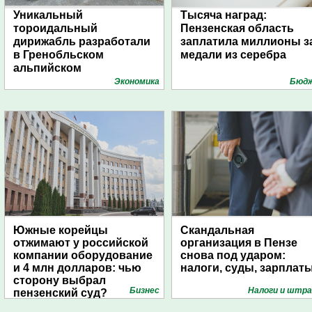
Уникальный
Тысяча наград:
тороидальный
Пензенская область
дирижабль разработали
заплатила миллионы з
в Гренобльском
медали из серебра
альпийском
университете
Экономика
Бюд
Южные корейцы
Скандальная
отжимают у российской
организация в Пензе
компании оборудование
снова под ударом:
и 4 млн долларов: чью
налоги, суды, зарплат
сторону выбрал
Бизнес
Налоги и штр
пензенский суд?