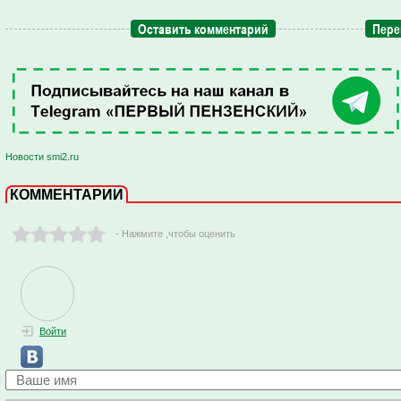
Оставить комментарий
Пере
Новости smi2.ru
КОММЕНТАРИИ
- Нажмите ,чтобы оценить
Войти