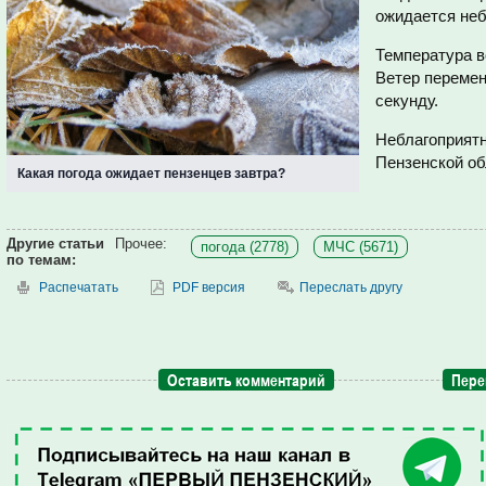
ожидается неб
Температура во
Ветер перемен
секунду.
Неблагоприятн
Пензенской об
Какая погода ожидает пензенцев завтра?
Другие статьи
Прочее:
погода (2778)
МЧС (5671)
по темам:
Распечатать
PDF версия
Переслать другу
Оставить комментарий
Пере