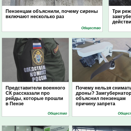
Пензенцам объяснили, почему сирены
Три реж
включают несколько раз
замгубе
действ
Общество
Представители военного
Почему нельзя снимат
СК рассказали про
дроны? Замгубернато
рейды, которые прошли
объяснил пензенцам
в Пензе
причину запрета
Общество
Общес