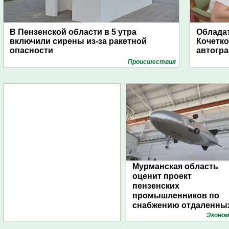
В Пензенской области в 5 утра
Обладат
включили сирены из-за ракетной
Кочетко
опасности
автогр
Проиcшествия
Мурманская область
оценит проект
пензенских
промышленников по
снабжению отдаленны
поселений с помощью
Эконом
дирижаблей