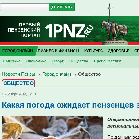
ПЕРВЫЙ
ПЕНЗЕНСКИЙ
ПОРТАЛ
ГОРОД ОНЛАЙН
БИЗНЕС И ФИНАНСЫ
КУЛЬТУРА
ЗДОРОВЬЕ
О
Политика
Экономика
Спорт
Общество
Проиcшествия
Новости Пензы
→
Город онлайн
→
Общество
ОБЩЕСТВО
15 ноября 2018, 12:31
Какая погода ожидает пензенцев 
Оперативный
региональны
По данным вед