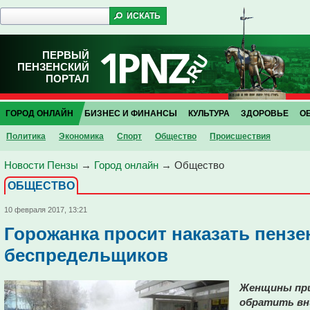
ПЕРВЫЙ
ПЕНЗЕНСКИЙ
ПОРТАЛ
ГОРОД ОНЛАЙН
БИЗНЕС И ФИНАНСЫ
КУЛЬТУРА
ЗДОРОВЬЕ
О
Политика
Экономика
Спорт
Общество
Проиcшествия
Новости Пензы
→
Город онлайн
→
Общество
ОБЩЕСТВО
10 февраля 2017, 13:21
Горожанка просит наказать пензе
беспредельщиков
Женщины при
обратить вни