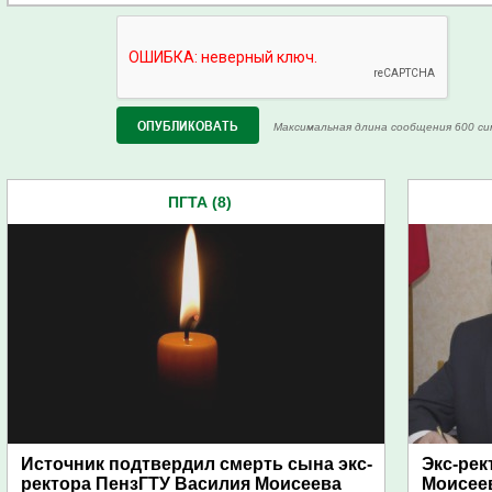
Максимальная длина сообщения 600 си
ПГТА (8)
Источник подтвердил смерть сына экс-
Экс-ре
ректора ПензГТУ Василия Моисеева
Моисеев