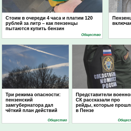
Стоим в очереди 4 часа и платим 120
Пензен
рублей за литр – как пензенцы
включаю
пытаются купить бензин
Общество
Три режима опасности:
Представители военно
пензенский
СК рассказали про
замгубернатора дал
рейды, которые прошл
чёткий план действий
в Пензе
Общество
Общес