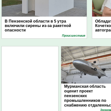
В Пензенской области в 5 утра
Обладат
включили сирены из-за ракетной
Кочетко
опасности
автогр
Проиcшествия
Мурманская область
оценит проект
пензенских
промышленников по
снабжению отдаленны
поселений с помощью
Эконом