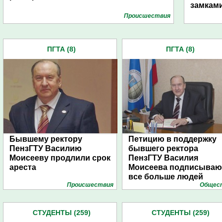
замкам
Проиcшествия
ПГТА (8)
ПГТА (8)
Бывшему ректору
Петицию в поддержку
ПензГТУ Василию
бывшего ректора
Моисееву продлили срок
ПензГТУ Василия
ареста
Моисеева подписываю
все больше людей
Проиcшествия
Общес
СТУДЕНТЫ (259)
СТУДЕНТЫ (259)