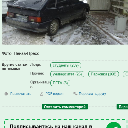
Фото: Пенза-Пресс
Другие статьи
Люди:
студенты (259)
по темам:
Прочее:
университет (26)
Парковки (168)
С
Организаци
ПГТА (8)
я:
Распечатать
PDF версия
Переслать другу
Оставить комментарий
Пере