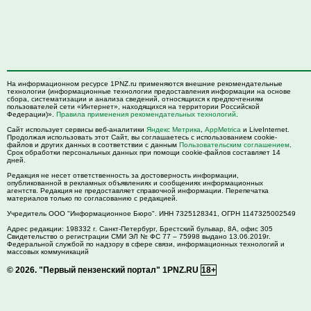
На информационном ресурсе 1PNZ.ru применяются внешние рекомендательные
технологии (информационные технологии предоставления информации на основе
сбора, систематизации и анализа сведений, относящихся к предпочтениям
пользователей сети «Интернет», находящихся на территории Российской
Федерации)».
Правила применения рекомендательных технологий
.
Сайт использует сервисы веб-аналитики
Яндекс Метрика
,
AppMetrica
и LiveInternet.
Продолжая использовать этот Сайт, вы соглашаетесь с использованием cookie-
файлов и других данных в соответствии с данным
Пользовательским соглашением
.
Срок обработки персональных данных при помощи cookie-файлов составляет 14
дней.
Редакция не несет ответственность за достоверность информации,
опубликованной в рекламных объявлениях и сообщениях информационных
агентств. Редакция не предоставляет справочной информации. Перепечатка
материалов только по согласованию с редакцией.
Учредитель ООО "Информационное Бюро". ИНН 7325128341, ОГРН 1147325002549
Адрес редакции:
198332
г. Санкт-Петербург,
Брестский бульвар, 8А, офис 305
Свидетельство о регистрации СМИ ЭЛ № ФС 77 – 75998 выдано 13.06.2019г.
Федеральной службой по надзору в сфере связи, информационных технологий и
массовых коммуникаций
© 2026.
"Первый пензенский портал" 1PNZ.RU
18+