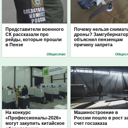
Представители военного
Почему нельзя снимат
СК рассказали про
дроны? Замгубернато
рейды, которые прошли
объяснил пензенцам
в Пензе
причину запрета
Общество
Общес
На конкурс
Машиностроение в
«Профессионалы-2026»
России пошло в рост з
могут закупить китайское
счет госзаказа