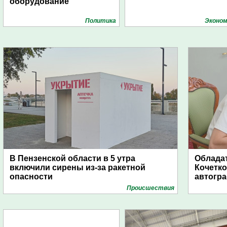
оборудование
Политика
Эконом
В Пензенской области в 5 утра
Обладат
включили сирены из-за ракетной
Кочетко
опасности
автогр
Проиcшествия