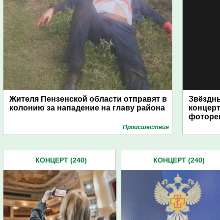
Жителя Пензенской области отправят в
Звёздны
колонию за нападение на главу района
концерт
фоторе
Проиcшествия
КОНЦЕРТ (240)
КОНЦЕРТ (240)