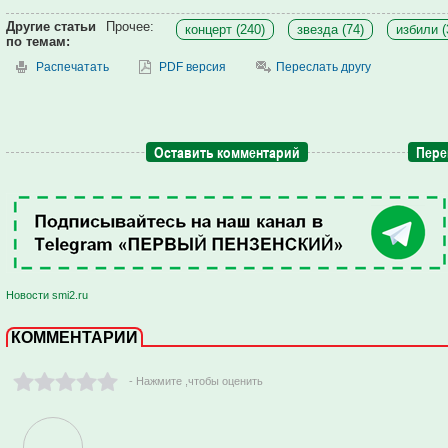
Другие статьи
Прочее:
концерт (240)
звезда (74)
избили (
по темам:
Распечатать
PDF версия
Переслать другу
Оставить комментарий
Пере
Новости smi2.ru
КОММЕНТАРИИ
- Нажмите ,чтобы оценить