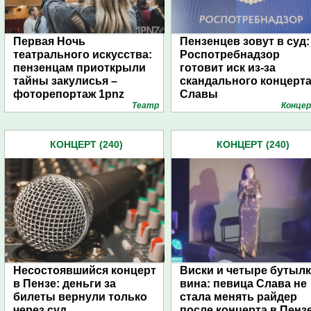
Первая Ночь
Пензенцев зовут в суд:
театрального искусства:
Роспотребнадзор
пензенцам приоткрыли
готовит иск из-за
тайны закулисья –
скандального концерт
фоторепортаж 1pnz
Славы
Театр
Конце
КОНЦЕРТ (240)
КОНЦЕРТ (240)
Несостоявшийся концерт
Виски и четыре бутыл
в Пензе: деньги за
вина: певица Слава не
билеты вернули только
стала менять райдер
через суд
после концерта в Пенз