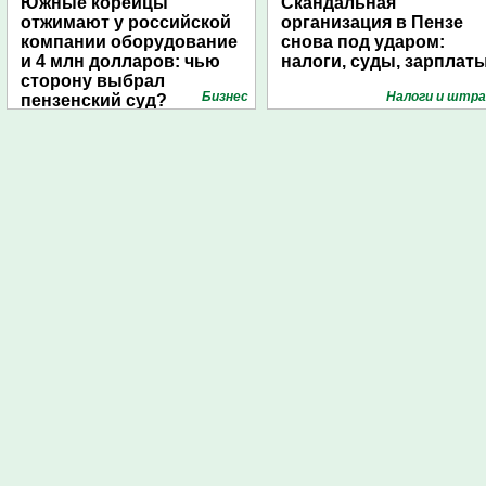
Южные корейцы
Скандальная
отжимают у российской
организация в Пензе
компании оборудование
снова под ударом:
и 4 млн долларов: чью
налоги, суды, зарплат
сторону выбрал
Бизнес
Налоги и штр
пензенский суд?