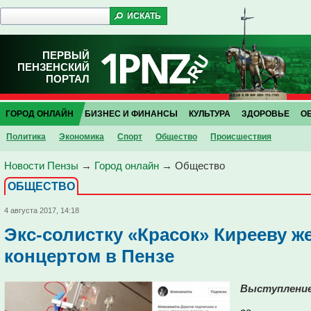
ПЕРВЫЙ
ПЕНЗЕНСКИЙ
ПОРТАЛ
ГОРОД ОНЛАЙН
БИЗНЕС И ФИНАНСЫ
КУЛЬТУРА
ЗДОРОВЬЕ
О
Политика
Экономика
Спорт
Общество
Проиcшествия
Новости Пензы
→
Город онлайн
→
Общество
ОБЩЕСТВО
4 августа 2017, 14:18
Экс-солистку «Красок» Кирееву ж
концертом в Пензе
Выступление 