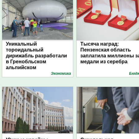
Уникальный
Тысяча наград:
тороидальный
Пензенская область
дирижабль разработали
заплатила миллионы з
в Гренобльском
медали из серебра
альпийском
университете
Экономика
Бюд