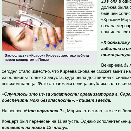
28 июля в одн
должна была с
бывшей солист
«Краски» Мари
начала меропр
появился пост
«К большому 
заболела и с
температуро
Экс-солистку «Красок» Кирееву жестоко избили
перед концертом в Пензе
Вечеринка был
сегодня стало известно, что Киреева снова не сможет выйти на
из больницы только 3 августа, куда была доставлена с синяка
вывихом пальца. Фото с травмами певица опубликовала в сво
«Случилось это из-за халатности организаторов г. Сара
обеспечить мою безопасность», - пишет звезда.
На вопрос
«Что случилось?»
, Марина ответила, что ее избил
Концерт был перенесен на 11 августа. Однако исполнительница
вставать на ноги к 12 числу».