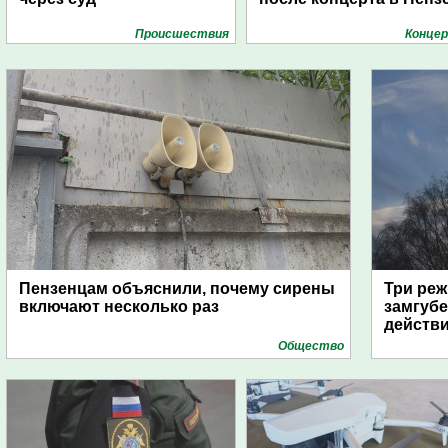
Проиcшествия
Конце
Пензенцам объяснили, почему сирены
Три реж
включают несколько раз
замгубе
действ
Общество