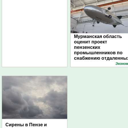
Мурманская область
оценит проект
пензенских
промышленников по
снабжению отдаленны
поселений с помощью
Эконом
дирижаблей
Сирены в Пензе и