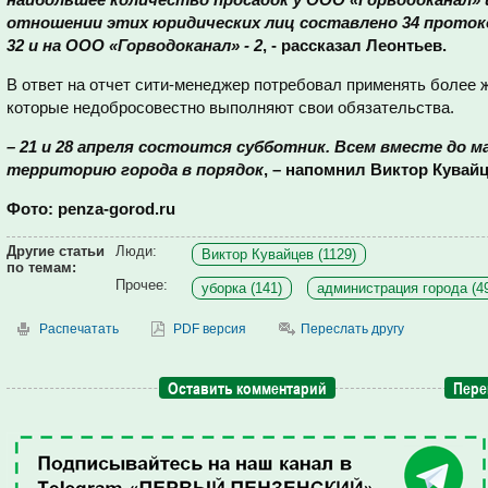
отношении этих юридических лиц составлено 34 протокол
32 и на ООО «Горводоканал» - 2
, - рассказал Леонтьев.
В ответ на отчет сити-менеджер потребовал применять более
которые недобросовестно выполняют свои обязательства.
– 21 и 28 апреля состоится субботник. Всем вместе до 
территорию города в порядок
, – напомнил Виктор Кувай
Фото: penza-gorod.ru
Другие статьи
Люди:
Виктор Кувайцев (1129)
по темам:
Прочее:
уборка (141)
администрация города (4
Распечатать
PDF версия
Переслать другу
Оставить комментарий
Пере