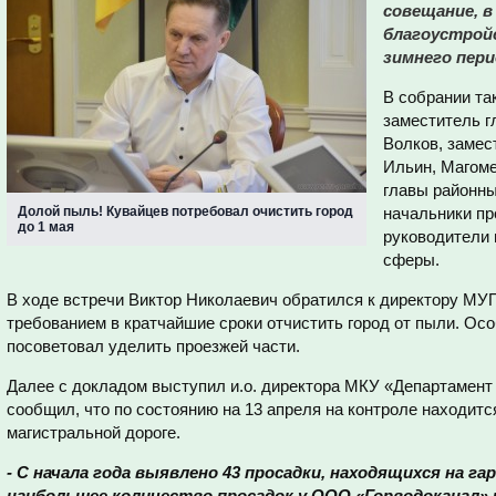
совещание, в
благоустрой
зимнего пери
В собрании та
заместитель г
Волков, замес
Ильин, Магоме
главы районны
Долой пыль! Кувайцев потребовал очистить город
начальники
пр
до 1 мая
руководители 
сферы.
В ходе встречи Виктор Николаевич обратился к директору МУ
требованием в кратчайшие сроки отчистить город от пыли. Ос
посоветовал уделить проезжей части.
Далее с докладом выступил и.о. директора МКУ «Департамент
сообщил, что по состоянию на 13 апреля на контроле находится
магистральной дороге.
- С начала года выявлено 43 просадки, находящихся на г
наибольшее количество просадок у ООО «Горводоканал» и