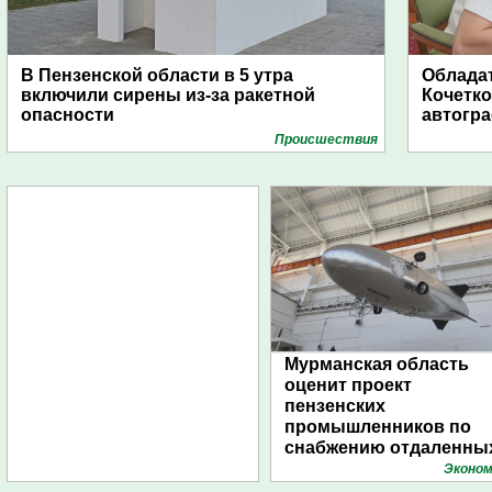
В Пензенской области в 5 утра
Обладат
включили сирены из-за ракетной
Кочетко
опасности
автогр
Проиcшествия
Мурманская область
оценит проект
пензенских
промышленников по
снабжению отдаленны
поселений с помощью
Эконом
дирижаблей