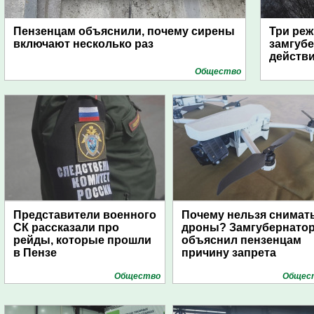
Пензенцам объяснили, почему сирены
Три реж
включают несколько раз
замгубе
действ
Общество
Представители военного
Почему нельзя снимат
СК рассказали про
дроны? Замгубернато
рейды, которые прошли
объяснил пензенцам
в Пензе
причину запрета
Общество
Общес