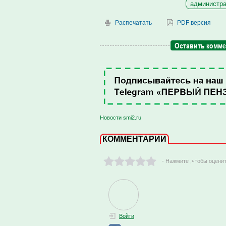
администра
Распечатать
PDF версия
Оставить комм
Новости smi2.ru
КОММЕНТАРИИ
- Нажмите ,чтобы оцени
Войти