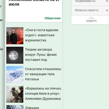
Недвижимость
июля
о
Вопросы юристу
Общество
ии
НАВЕРХ
«Они в гости вдвоем
ходят»: известная
журналистка
подтвердила роман
бе
Теории заговора
Бондарчука и
вокруг Луны: физик
Исаковой
поставил под
сомнение снимки
Спасатели отказались
NASA
от эвакуации тела
Натальи
Наговицыной с
«Ворвались на плечах,
семитысячника
хлопцев били в упор»:
Алексеево-Дружковка
стала могильником
Девушку
для «птах Мадьяра»