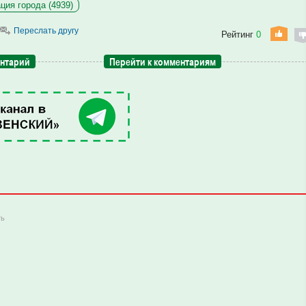
ция города (4939)
Переслать другу
Рейтинг
0
ентарий
Перейти к комментариям
ть