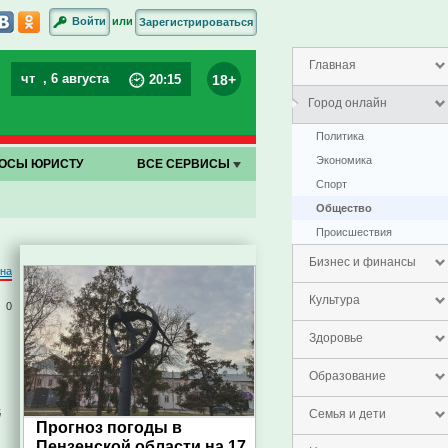
или
Войти
Зарегистрироваться
Главная
чт
, 6 августа
18+
20
:
15
Город онлайн
Политика
Экономика
ОСЫ ЮРИСТУ
ВСЕ СЕРВИСЫ
Спорт
Общество
Проиcшествия
Бизнес и финансы
на
Культура
0
Здоровье
Образование
й
Семья и дети
Прогноз погоды в
Пензенской области на 17