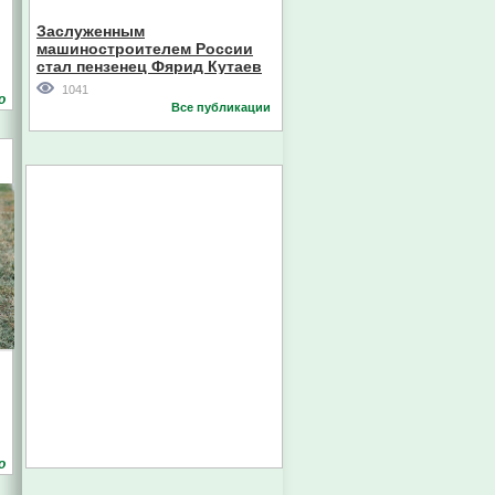
Кореи
Заслуженным
машиностроителем России
стал пензенец Фярид Кутаев
1041
о
Все публикации
о