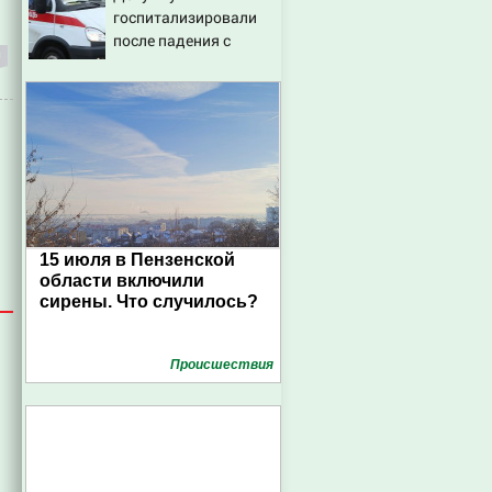
госпитализировали
после падения с
аттракциона в
городском парке
15 июля в Пензенской
области включили
сирены. Что случилось?
Проиcшествия