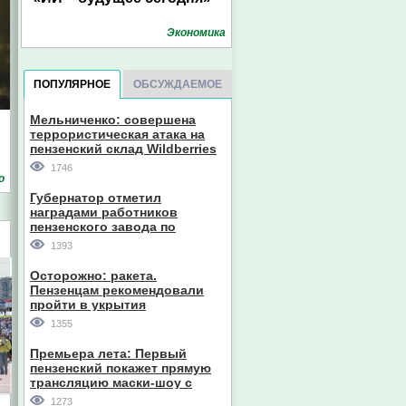
Экономика
ПОПУЛЯРНОЕ
ОБСУЖДАЕМОЕ
Мельниченко: совершена
террористическая атака на
пензенский склад Wildberries
1746
о
Губернатор отметил
наградами работников
пензенского завода по
производству станков
1393
Осторожно: ракета.
Пензенцам рекомендовали
пройти в укрытия
1355
Премьера лета: Первый
пензенский покажет прямую
трансляцию маски-шоу с
участием компании из Южной
1273