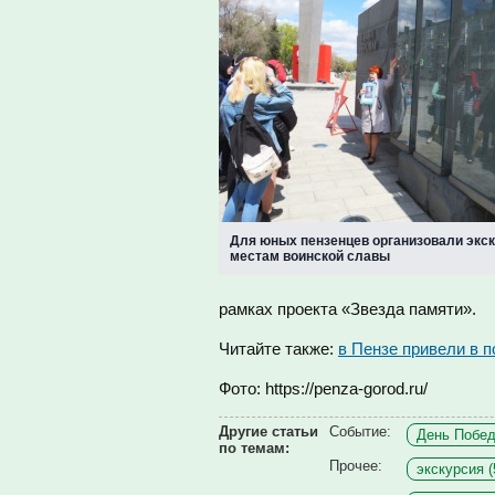
Для юных пензенцев организовали экск
местам воинской славы
рамках проекта «Звезда памяти».
Читайте также:
в Пензе привели в
Фото: https://penza-gorod.ru/
Другие статьи
Событие:
День Побед
по темам:
Прочее:
экскурсия (