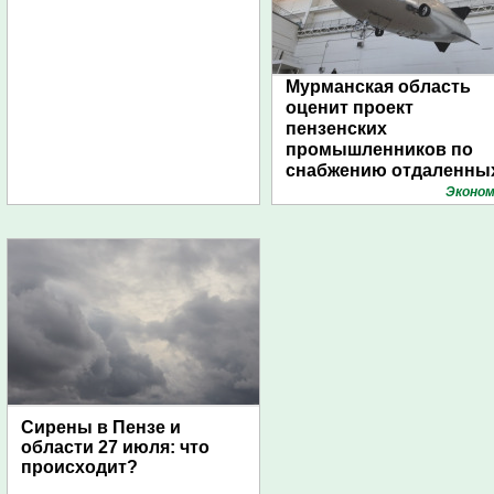
Мурманская область
оценит проект
пензенских
промышленников по
снабжению отдаленны
поселений с помощью
Эконом
дирижаблей
Сирены в Пензе и
области 27 июля: что
происходит?