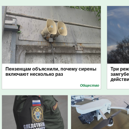
Пензенцам объяснили, почему сирены
Три реж
включают несколько раз
замгубе
действ
Общество