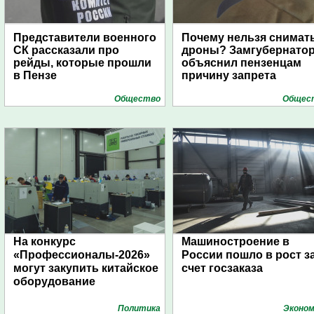
Представители военного
Почему нельзя снимат
СК рассказали про
дроны? Замгубернато
рейды, которые прошли
объяснил пензенцам
в Пензе
причину запрета
Общество
Общес
На конкурс
Машиностроение в
«Профессионалы-2026»
России пошло в рост з
могут закупить китайское
счет госзаказа
оборудование
Политика
Эконом