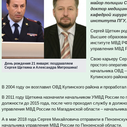
майор полиции 
доктор медицинс
кафедрой хирург
института ПГУ,
Сергей Щеткин ро
Высшее образова
институте МВД РФ
управления МВД Р
Свою карьеру Серг
День рождения 21 января: поздравляем
простого оператив
Сергея Щеткина и Александра Митрошина!
начальника ОВД –
Купинского район
В 2004 году он возглавил ОВД Купинского района и проработал 
В 2011 году Щеткина назначили начальником УМВД России по г
должности до 2015 года, после чего проходил службу в должн
управления МВД России по Магаданской области – начальника
А в мае 2018 года Сергея Михайловича отправили в Пензенскую
начальника управления МВД России по Пензенской области.