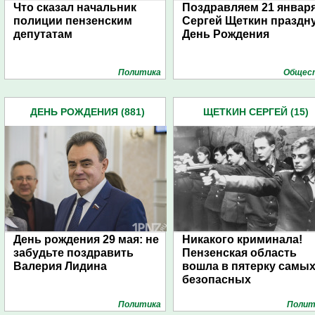
Что сказал начальник
Поздравляем 21 января
полиции пензенским
Сергей Щеткин праздн
депутатам
День Рождения
Политика
Общес
ДЕНЬ РОЖДЕНИЯ (881)
ЩЕТКИН СЕРГЕЙ (15)
День рождения 29 мая: не
Никакого криминала!
забудьте поздравить
Пензенская область
Валерия Лидина
вошла в пятерку самы
безопасных
Политика
Полит