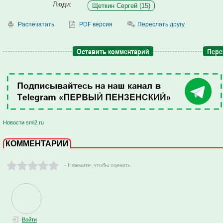
Люди:
Щеткин Сергей (15)
Распечатать
PDF версия
Переслать другу
Оставить комментарий
Пере
Новости smi2.ru
КОММЕНТАРИИ
- Нажмите ,чтобы оценить
Войти