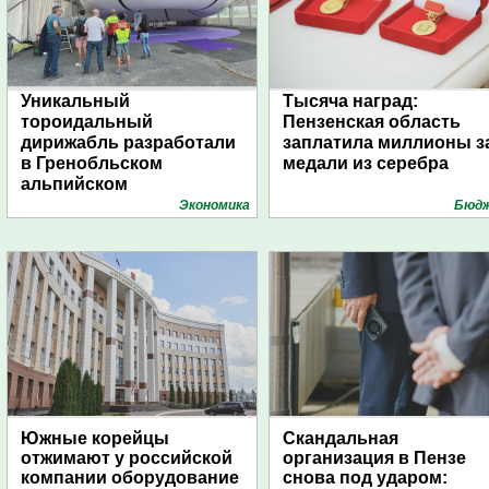
Уникальный
Тысяча наград:
тороидальный
Пензенская область
дирижабль разработали
заплатила миллионы з
в Гренобльском
медали из серебра
альпийском
университете
Экономика
Бюд
Южные корейцы
Скандальная
отжимают у российской
организация в Пензе
компании оборудование
снова под ударом: