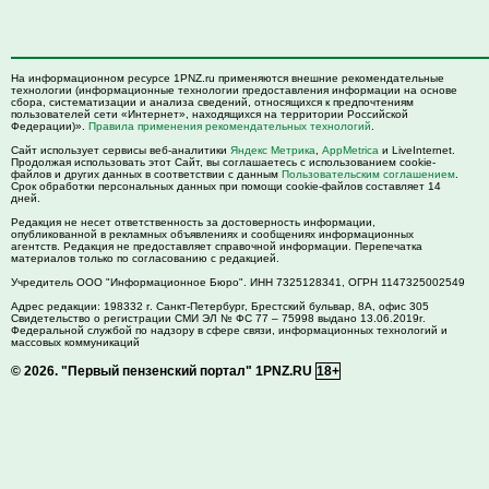
На информационном ресурсе 1PNZ.ru применяются внешние рекомендательные
технологии (информационные технологии предоставления информации на основе
сбора, систематизации и анализа сведений, относящихся к предпочтениям
пользователей сети «Интернет», находящихся на территории Российской
Федерации)».
Правила применения рекомендательных технологий
.
Сайт использует сервисы веб-аналитики
Яндекс Метрика
,
AppMetrica
и LiveInternet.
Продолжая использовать этот Сайт, вы соглашаетесь с использованием cookie-
файлов и других данных в соответствии с данным
Пользовательским соглашением
.
Срок обработки персональных данных при помощи cookie-файлов составляет 14
дней.
Редакция не несет ответственность за достоверность информации,
опубликованной в рекламных объявлениях и сообщениях информационных
агентств. Редакция не предоставляет справочной информации. Перепечатка
материалов только по согласованию с редакцией.
Учредитель ООО "Информационное Бюро". ИНН 7325128341, ОГРН 1147325002549
Адрес редакции:
198332
г. Санкт-Петербург,
Брестский бульвар, 8А, офис 305
Свидетельство о регистрации СМИ ЭЛ № ФС 77 – 75998 выдано 13.06.2019г.
Федеральной службой по надзору в сфере связи, информационных технологий и
массовых коммуникаций
© 2026.
"Первый пензенский портал" 1PNZ.RU
18+