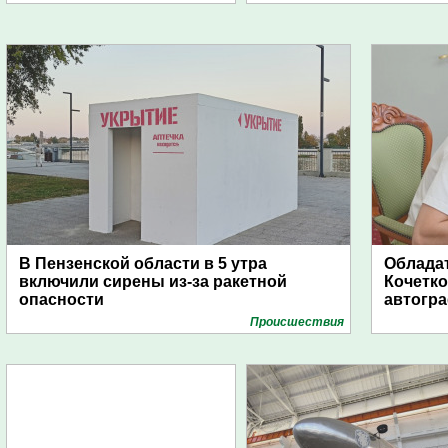
В Пензенской области в 5 утра
Обладат
включили сирены из-за ракетной
Кочетко
опасности
автогр
Проиcшествия