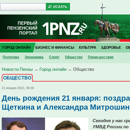
ПЕРВЫЙ
ПЕНЗЕНСКИЙ
ПОРТАЛ
ГОРОД ОНЛАЙН
БИЗНЕС И ФИНАНСЫ
КУЛЬТУРА
ЗДОРОВЬЕ
О
Политика
Экономика
Спорт
Общество
Проиcшествия
Новости Пензы
→
Город онлайн
→
Общество
ОБЩЕСТВО
21 января 2021, 06:00
День рождения 21 января: поздр
Щеткина и Александра Митрошин
Сегодня у нас ср
УМВД России по 