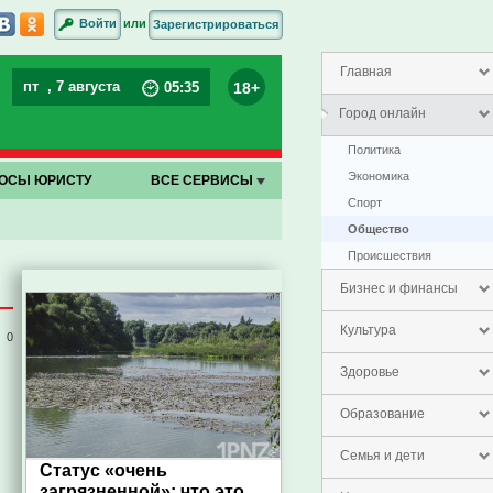
или
Войти
Зарегистрироваться
Главная
пт
, 7 августа
18+
05
:
35
Город онлайн
Политика
Экономика
ОСЫ ЮРИСТУ
ВСЕ СЕРВИСЫ
Спорт
Общество
Проиcшествия
Бизнес и финансы
Культура
0
Здоровье
Образование
Семья и дети
Статус «очень
загрязненной»: что это