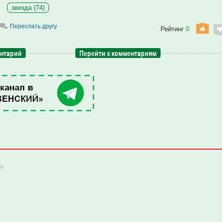
звезда (74)
Переслать другу
Рейтинг
0
ентарий
Перейти к комментариям
ть