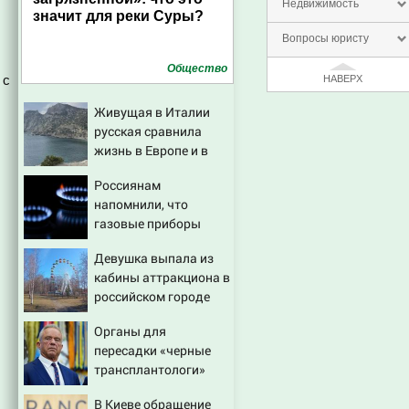
Недвижимость
значит для реки Суры?
Вопросы юристу
Общество
 с
НАВЕРХ
Живущая в Италии
русская сравнила
жизнь в Европе и в
Крыму
Россиянам
напомнили, что
газовые приборы
нельзя
Девушка выпала из
ремонтировать
кабины аттракциона в
самостоятельно
российском городе
Органы для
пересадки «черные
трансплантологи»
извлекали у еще
В Киеве обращение
живых пациентов