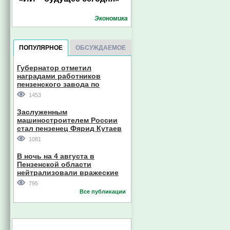
Экономика
ПОПУЛЯРНОЕ
ОБСУЖДАЕМОЕ
Губернатор отметил
наградами работников
пензенского завода по
производству станков
1453
Заслуженным
машиностроителем России
стал пензенец Фярид Кутаев
1081
В ночь на 4 августа в
Пензенской области
нейтрализовали вражеские
дроны
795
Все публикации