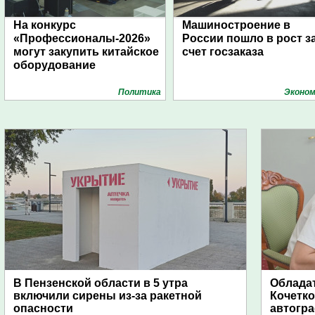
На конкурс
Машиностроение в
«Профессионалы-2026»
России пошло в рост з
могут закупить китайское
счет госзаказа
оборудование
Политика
Эконом
В Пензенской области в 5 утра
Обладат
включили сирены из-за ракетной
Кочетко
опасности
автогр