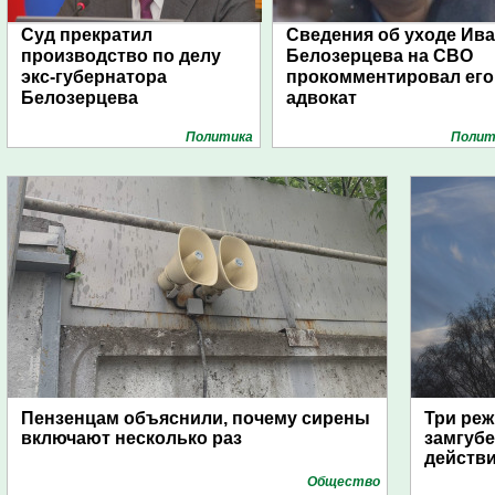
Суд прекратил
Сведения об уходе Ив
производство по делу
Белозерцева на СВО
экс-губернатора
прокомментировал его
Белозерцева
адвокат
Политика
Полит
Пензенцам объяснили, почему сирены
Три реж
включают несколько раз
замгубе
действ
Общество