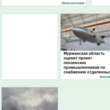
Проиcшествия
Мурманская область
оценит проект
пензенских
промышленников по
снабжению отдаленны
поселений с помощью
Эконом
дирижаблей