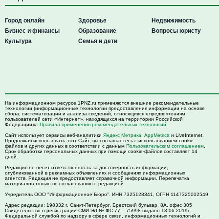
Город онлайн
Здоровье
Недвижимость
Бизнес и финансы
Образование
Вопросы юристу
Культура
Семья и дети
На информационном ресурсе 1PNZ.ru применяются внешние рекомендательные
технологии (информационные технологии предоставления информации на основе
сбора, систематизации и анализа сведений, относящихся к предпочтениям
пользователей сети «Интернет», находящихся на территории Российской
Федерации)».
Правила применения рекомендательных технологий
.
Сайт использует сервисы веб-аналитики
Яндекс Метрика
,
AppMetrica
и LiveInternet.
Продолжая использовать этот Сайт, вы соглашаетесь с использованием cookie-
файлов и других данных в соответствии с данным
Пользовательским соглашением
.
Срок обработки персональных данных при помощи cookie-файлов составляет 14
дней.
Редакция не несет ответственность за достоверность информации,
опубликованной в рекламных объявлениях и сообщениях информационных
агентств. Редакция не предоставляет справочной информации. Перепечатка
материалов только по согласованию с редакцией.
Учредитель ООО "Информационное Бюро". ИНН 7325128341, ОГРН 1147325002549
Адрес редакции:
198332
г. Санкт-Петербург,
Брестский бульвар, 8А, офис 305
Свидетельство о регистрации СМИ ЭЛ № ФС 77 – 75998 выдано 13.06.2019г.
Федеральной службой по надзору в сфере связи, информационных технологий и