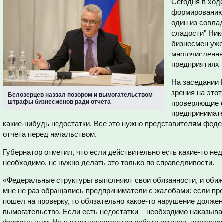
Сегодня в ход
формированию 
один из совл
сладости" Ник
бизнесмен уж
многочисленны
предприятиях 
На заседании 
зрения на этот
Белозерцев назвал позором и вымогательством
штрафы бизнесменов ради отчета
проверяющие о
предпринимате
какие-нибудь недостатки. Все это нужно представителям фед
отчета перед начальством.
Губернатор отметил, что если действительно есть какие-то не
необходимо, но нужно делать это только по справедливости.
«Федеральные структуры выполняют свои обязанности, и обижа
мне не раз обращались предприниматели с жалобами: если пр
пошел на проверку, то обязательно какое-то нарушение должен
вымогательство. Если есть недостатки – необходимо наказыва
формальным. Не в этом заключается работа органов, имеющих