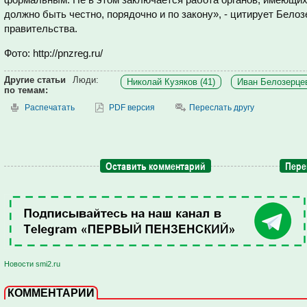
должно быть честно, порядочно и по закону», - цитирует Бело
правительства.
Фото: http://pnzreg.ru/
Другие статьи
Люди:
Николай Кузяков (41)
Иван Белозерцев
по темам:
Распечатать
PDF версия
Переслать другу
Оставить комментарий
Пере
Новости smi2.ru
КОММЕНТАРИИ