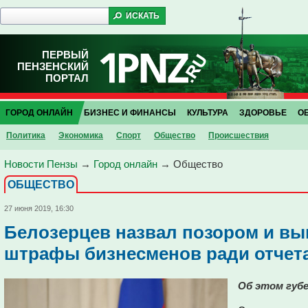
ПЕРВЫЙ
ПЕНЗЕНСКИЙ
ПОРТАЛ
ГОРОД ОНЛАЙН
БИЗНЕС И ФИНАНСЫ
КУЛЬТУРА
ЗДОРОВЬЕ
О
Политика
Экономика
Спорт
Общество
Проиcшествия
Новости Пензы
→
Город онлайн
→
Общество
ОБЩЕСТВО
27 июня 2019, 16:30
Белозерцев назвал позором и в
штрафы бизнесменов ради отчет
Об этом губе