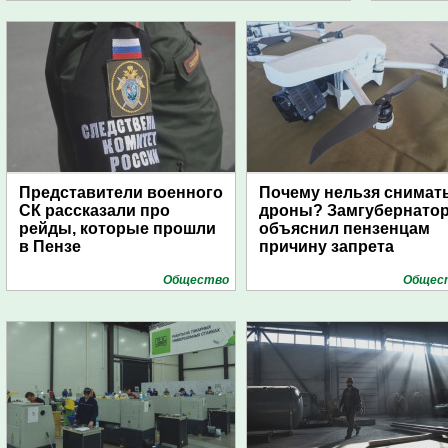
Представители военного
Почему нельзя снимат
СК рассказали про
дроны? Замгубернато
рейды, которые прошли
объяснил пензенцам
в Пензе
причину запрета
Общество
Общес