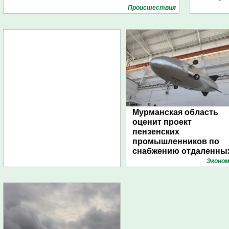
Проиcшествия
Мурманская область
оценит проект
пензенских
промышленников по
снабжению отдаленны
поселений с помощью
Эконом
дирижаблей