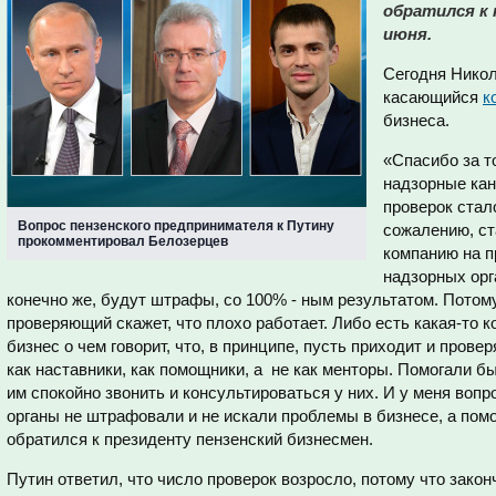
обратился к 
июня.
Сегодня Никол
касающийся
к
бизнеса.
«Спасибо за т
надзорные кан
проверок стал
Вопрос пензенского предпринимателя к Путину
сожалению, ст
прокомментировал Белозерцев
компанию на п
надзорных орг
конечно же, будут штрафы, со 100% - ным результатом. Потому 
проверяющий скажет, что плохо работает. Либо есть какая-то
бизнес о чем говорит, что, в принципе, пусть приходит и прове
как наставники, как помощники, а не как менторы. Помогали б
им спокойно звонить и консультироваться у них. И у меня вопр
органы не штрафовали и не искали проблемы в бизнесе, а помо
обратился к президенту пензенский бизнесмен.
Путин ответил, что число проверок возросло, потому что зако