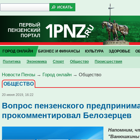
ПЕРВЫЙ
ПЕНЗЕНСКИЙ
ПОРТАЛ
ГОРОД ОНЛАЙН
БИЗНЕС И ФИНАНСЫ
КУЛЬТУРА
ЗДОРОВЬЕ
О
Политика
Экономика
Спорт
Общество
Проиcшествия
Новости Пензы
→
Город онлайн
→
Общество
ОБЩЕСТВО
20 июня 2019, 16:22
Вопрос пензенского предпринима
прокомментировал Белозерцев
Напомним, чт
"Ванюшкины 