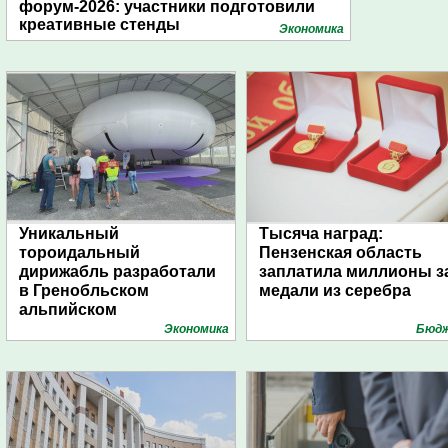
форум-2026: участники подготовили
креативные стенды
Экономика
Уникальный
Тысяча наград:
тороидальный
Пензенская область
дирижабль разработали
заплатила миллионы з
в Гренобльском
медали из серебра
альпийском
университете
Экономика
Бюд