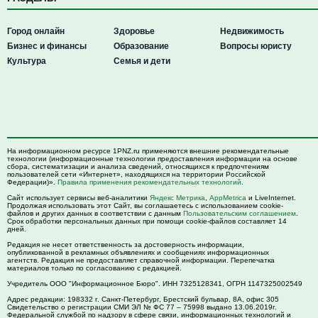
Город онлайн
Здоровье
Недвижимость
Бизнес и финансы
Образование
Вопросы юристу
Культура
Семья и дети
На информационном ресурсе 1PNZ.ru применяются внешние рекомендательные
технологии (информационные технологии предоставления информации на основе
сбора, систематизации и анализа сведений, относящихся к предпочтениям
пользователей сети «Интернет», находящихся на территории Российской
Федерации)».
Правила применения рекомендательных технологий
.
Сайт использует сервисы веб-аналитики
Яндекс Метрика
,
AppMetrica
и LiveInternet.
Продолжая использовать этот Сайт, вы соглашаетесь с использованием cookie-
файлов и других данных в соответствии с данным
Пользовательским соглашением
.
Срок обработки персональных данных при помощи cookie-файлов составляет 14
дней.
Редакция не несет ответственность за достоверность информации,
опубликованной в рекламных объявлениях и сообщениях информационных
агентств. Редакция не предоставляет справочной информации. Перепечатка
материалов только по согласованию с редакцией.
Учредитель ООО "Информационное Бюро". ИНН 7325128341, ОГРН 1147325002549
Адрес редакции:
198332
г. Санкт-Петербург,
Брестский бульвар, 8А, офис 305
Свидетельство о регистрации СМИ ЭЛ № ФС 77 – 75998 выдано 13.06.2019г.
Федеральной службой по надзору в сфере связи, информационных технологий и