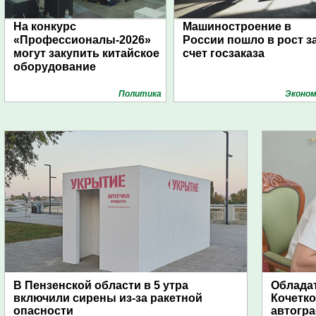
На конкурс
Машиностроение в
«Профессионалы-2026»
России пошло в рост з
могут закупить китайское
счет госзаказа
оборудование
Политика
Эконом
В Пензенской области в 5 утра
Обладат
включили сирены из-за ракетной
Кочетко
опасности
автогр