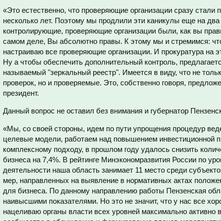
«Это естественно, что проверяющие организации сразу стали п
несколько лет. Поэтому мы продлили эти каникулы еще на два г
контролирующие, проверяющие организации были, как вы прав
самом деле, Вы абсолютно правы. К этому мы и стремимся: что
настраиваю все проверяющие организации. И прокуратура на эт
Ну а чтобы обеспечить дополнительный контроль, предлагается
называемый "зеркальный реестр". Имеется в виду, что не толь
проверок, но и проверяемые. Это, собственно говоря, предложе
президент.
Данный вопрос не оставил без внимания и губернатор Пензенс
«Мы, со своей стороны, идем по пути упрощения процедур ве
целевые модели, работаем над повышением инвестиционной п
комплексному подходу, в прошлом году удалось снизить коли
бизнеса на 7,4%. В рейтинге Минэкономразвития России по у
деятельности наша область занимает 11 место среди субъекто
мер, направленных на выявление в нормативных актах полож
для бизнеса. По данному направлению работы Пензенская обла
наивысшими показателями. Но это не значит, что у нас все хор
нацеливаю органы власти всех уровней максимально активно 