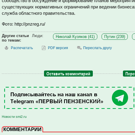
сообщество в обсуждение и формирование планов мероприятий
существующих нормативных ограничений при ведении бизнеса»,
служба областного правительства.
Фото: http://pnzreg.ru/
Другие статьи
Люди:
Николай Кузяков (41)
Путин (239)
по темам:
Распечатать
PDF версия
Переслать другу
Оставить комментарий
Пере
Новости smi2.ru
КОММЕНТАРИИ