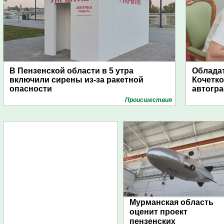
В Пензенской области в 5 утра
Обладат
включили сирены из-за ракетной
Кочетко
опасности
автогр
Проиcшествия
Мурманская область
оценит проект
пензенских