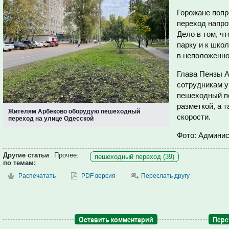
Горожане поп
переход напро
Дело в том, ч
парку и к шко
в неположенно
Глава Пензы А
сотрудникам 
пешеходный пе
разметкой, а 
Жителям Арбеково оборудую пешеходный
скорости.
переход на улице Одесской
Фото: Админи
Другие статьи
Прочее:
пешеходный переход (39)
по темам:
Распечатать
PDF версия
Переслать другу
Оставить комментарий
Пере