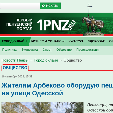
ПЕРВЫЙ
ПЕНЗЕНСКИЙ
ПОРТАЛ
ГОРОД ОНЛАЙН
БИЗНЕС И ФИНАНСЫ
КУЛЬТУРА
ЗДОРОВЬЕ
О
Политика
Экономика
Спорт
Общество
Проиcшествия
Новости Пензы
→
Город онлайн
→
Общество
ОБЩЕСТВО
16 сентября 2023, 15:39
Жителям Арбеково оборудую пе
на улице Одесской
Пензенцы, п
Одесской обр