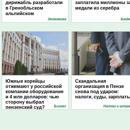
дирижабль разработали
заплатила миллионы з
в Гренобльском
медали из серебра
альпийском
университете
Экономика
Бюд
Южные корейцы
Скандальная
отжимают у российской
организация в Пензе
компании оборудование
снова под ударом:
и 4 млн долларов: чью
налоги, суды, зарплат
сторону выбрал
Бизнес
Налоги и штр
пензенский суд?