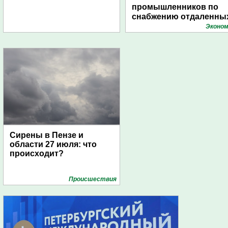
промышленников по
снабжению отдаленны
поселений с помощью
Эконом
дирижаблей
Сирены в Пензе и
области 27 июля: что
происходит?
Проиcшествия