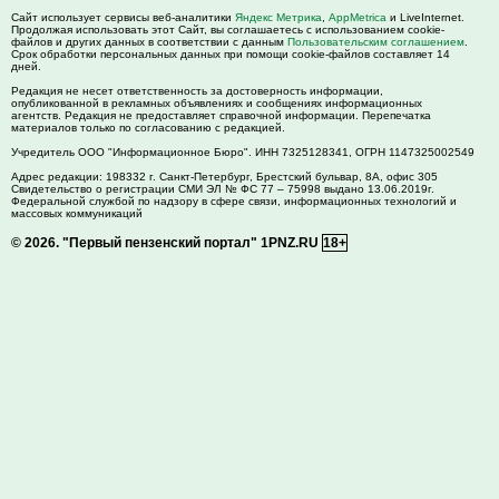
Сайт использует сервисы веб-аналитики
Яндекс Метрика
,
AppMetrica
и LiveInternet.
Продолжая использовать этот Сайт, вы соглашаетесь с использованием cookie-
файлов и других данных в соответствии с данным
Пользовательским соглашением
.
Срок обработки персональных данных при помощи cookie-файлов составляет 14
дней.
Редакция не несет ответственность за достоверность информации,
опубликованной в рекламных объявлениях и сообщениях информационных
агентств. Редакция не предоставляет справочной информации. Перепечатка
материалов только по согласованию с редакцией.
Учредитель ООО "Информационное Бюро". ИНН 7325128341, ОГРН 1147325002549
Адрес редакции:
198332
г. Санкт-Петербург,
Брестский бульвар, 8А, офис 305
Свидетельство о регистрации СМИ ЭЛ № ФС 77 – 75998 выдано 13.06.2019г.
Федеральной службой по надзору в сфере связи, информационных технологий и
массовых коммуникаций
© 2026.
"Первый пензенский портал" 1PNZ.RU
18+