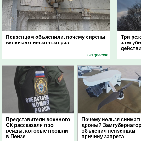
Пензенцам объяснили, почему сирены
Три реж
включают несколько раз
замгубе
действ
Общество
Представители военного
Почему нельзя снимат
СК рассказали про
дроны? Замгубернато
рейды, которые прошли
объяснил пензенцам
в Пензе
причину запрета