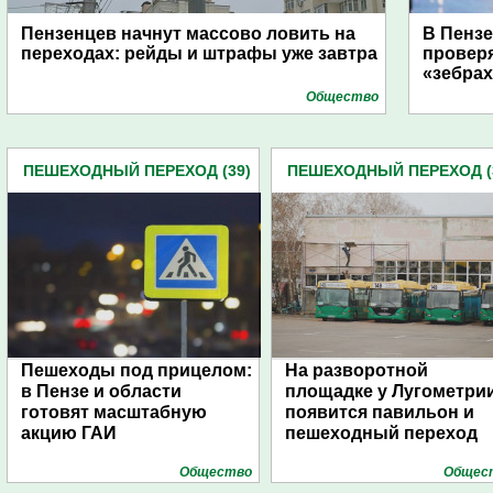
Пензенцев начнут массово ловить на
В Пензе
переходах: рейды и штрафы уже завтра
провер
«зебрах
Общество
ПЕШЕХОДНЫЙ ПЕРЕХОД (39)
ПЕШЕХОДНЫЙ ПЕРЕХОД (
Пешеходы под прицелом:
На разворотной
в Пензе и области
площадке у Лугометри
готовят масштабную
появится павильон и
акцию ГАИ
пешеходный переход
Общество
Общес