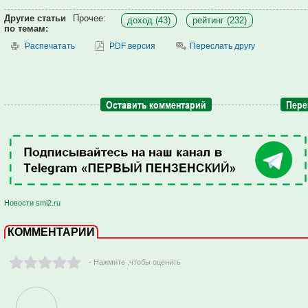
Другие статьи
Прочее:
доход (43)
рейтинг (232)
по темам:
Распечатать
PDF версия
Переслать другу
Оставить комментарий
Пере
Новости smi2.ru
КОММЕНТАРИИ
- Нажмите ,чтобы оценить