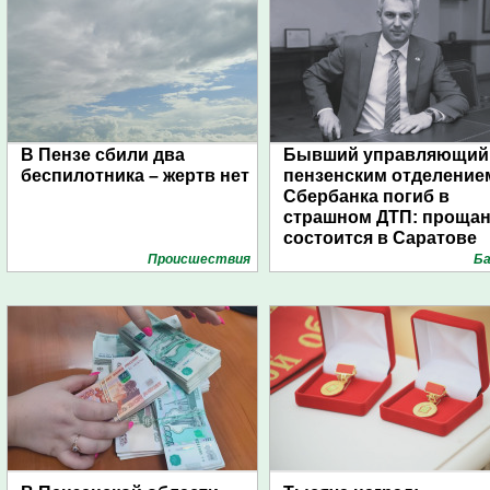
В Пензе сбили два
Бывший управляющий
беспилотника – жертв нет
пензенским отделение
Сбербанка погиб в
страшном ДТП: проща
состоится в Саратове
Проиcшествия
Ба