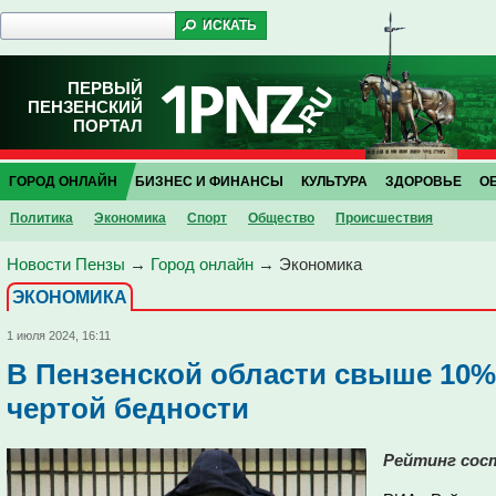
ПЕРВЫЙ
ПЕНЗЕНСКИЙ
ПОРТАЛ
ГОРОД ОНЛАЙН
БИЗНЕС И ФИНАНСЫ
КУЛЬТУРА
ЗДОРОВЬЕ
О
Политика
Экономика
Спорт
Общество
Проиcшествия
Новости Пензы
→
Город онлайн
→
Экономика
ЭКОНОМИКА
1 июля 2024, 16:11
В Пензенской области свыше 10%
чертой бедности
Рейтинг сост