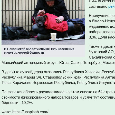
РИА «Рейтинг»
составило
рей
Наилучшие пок
в Ямало-Нене
медианных дох
набора товаро
3,96. Доля нас
Также в десят
В Пензенской области свыше 10% населения
Чукотский АО,
живут за чертой бедности
Сахалинская о
Мансийский автономный округ - Югра, Санкт-Петербург, Моско
В десятке аутсайдеров оказались Республика Хакасия, Респу
Республика Марий Эл, Ставропольский край, Республика Алта
Тыва, Карачаево-Черкесская Республика, Республика Ингушет
Пензенская область расположилась в этом списке на 64 строч
стоимости фиксированного набора товаров и услуг тут состави
бедности - 10,2%.
Фото: https://unsplash.com/