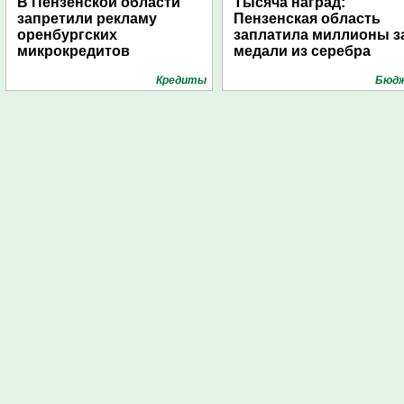
В Пензенской области
Тысяча наград:
запретили рекламу
Пензенская область
оренбургских
заплатила миллионы з
микрокредитов
медали из серебра
Кредиты
Бюд