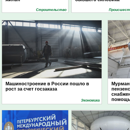
Строительство
Проиcшест
Машиностроение в России пошло в
Мурманс
рост за счет госзаказа
пензен
снабже
помощь
Экономика