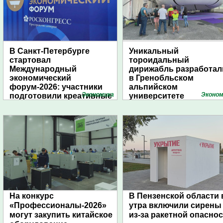
В Санкт-Петербурге
Уникальный
стартовал
тороидальный
Международный
дирижабль разработал
экономический
в Гренобльском
форум-2026: участники
альпийском
Экономика
Эконом
подготовили креативные
университете
стенды
На конкурс
В Пензенской области 
«Профессионалы-2026»
утра включили сирены
могут закупить китайское
из-за ракетной опасно