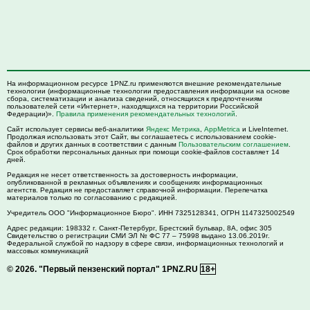
На информационном ресурсе 1PNZ.ru применяются внешние рекомендательные
технологии (информационные технологии предоставления информации на основе
сбора, систематизации и анализа сведений, относящихся к предпочтениям
пользователей сети «Интернет», находящихся на территории Российской
Федерации)».
Правила применения рекомендательных технологий
.
Сайт использует сервисы веб-аналитики
Яндекс Метрика
,
AppMetrica
и LiveInternet.
Продолжая использовать этот Сайт, вы соглашаетесь с использованием cookie-
файлов и других данных в соответствии с данным
Пользовательским соглашением
.
Срок обработки персональных данных при помощи cookie-файлов составляет 14
дней.
Редакция не несет ответственность за достоверность информации,
опубликованной в рекламных объявлениях и сообщениях информационных
агентств. Редакция не предоставляет справочной информации. Перепечатка
материалов только по согласованию с редакцией.
Учредитель ООО "Информационное Бюро". ИНН 7325128341, ОГРН 1147325002549
Адрес редакции:
198332
г. Санкт-Петербург,
Брестский бульвар, 8А, офис 305
Свидетельство о регистрации СМИ ЭЛ № ФС 77 – 75998 выдано 13.06.2019г.
Федеральной службой по надзору в сфере связи, информационных технологий и
массовых коммуникаций
© 2026.
"Первый пензенский портал" 1PNZ.RU
18+