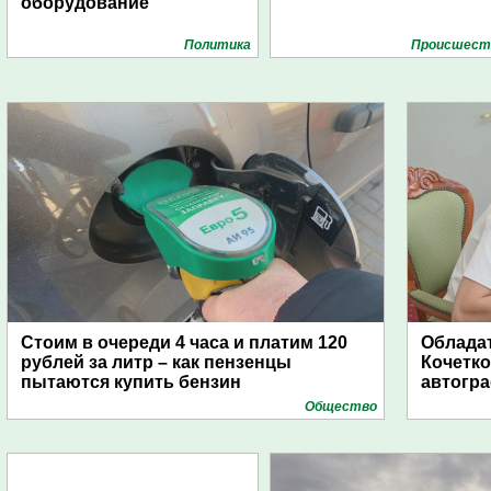
оборудование
Политика
Проиcшест
Стоим в очереди 4 часа и платим 120
Обладат
рублей за литр – как пензенцы
Кочетко
пытаются купить бензин
автогр
Общество