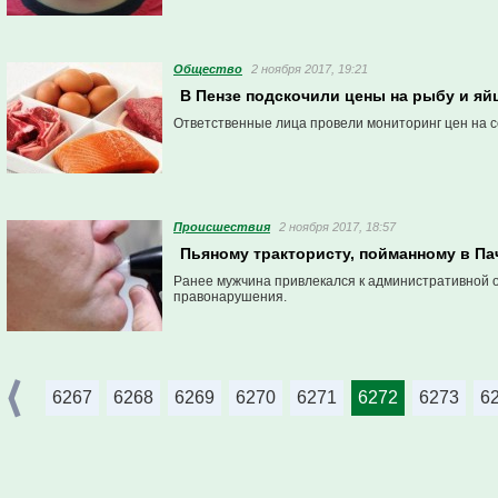
Общество
2 ноября 2017, 19:21
В Пензе подскочили цены на рыбу и яй
Ответственные лица провели мониторинг цен на с
Проиcшествия
2 ноября 2017, 18:57
Пьяному трактористу, пойманному в Па
Ранее мужчина привлекался к административной 
правонарушения.
6267
6268
6269
6270
6271
6272
6273
6