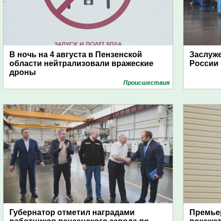
В ночь на 4 августа в Пензенской
Заслуж
области нейтрализовали вражеские
России 
дроны
Проиcшествия
Губернатор отметил наградами
Премьер