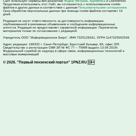
Сайт использует сервисы веб-аналитики
Яндекс Метрика
,
AppMetrica
и LiveInternet.
Продолжая использовать этот Сайт, вы соглашаетесь с использованием cookie-
файлов и других данных в соответствии с данным
Пользовательским соглашением
.
Срок обработки персональных данных при помощи cookie-файлов составляет 14
дней.
Редакция не несет ответственность за достоверность информации,
опубликованной в рекламных объявлениях и сообщениях информационных
агентств. Редакция не предоставляет справочной информации. Перепечатка
материалов только по согласованию с редакцией.
Учредитель ООО "Информационное Бюро". ИНН 7325128341, ОГРН 1147325002549
Адрес редакции:
198332
г. Санкт-Петербург,
Брестский бульвар, 8А, офис 305
Свидетельство о регистрации СМИ ЭЛ № ФС 77 – 75998 выдано 13.06.2019г.
Федеральной службой по надзору в сфере связи, информационных технологий и
массовых коммуникаций
© 2026.
"Первый пензенский портал" 1PNZ.RU
18+