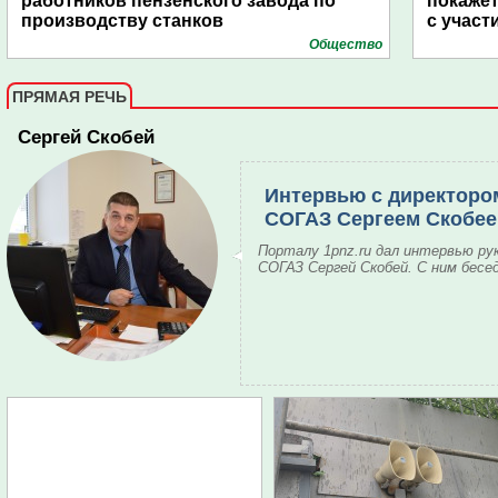
работников пензенского завода по
покаже
производству станков
с участ
Общество
ПРЯМАЯ РЕЧЬ
Сергей Скобей
Интервью с директоро
СОГАЗ Сергеем Скобе
Порталу 1pnz.ru дал интервью ру
СОГАЗ Сергей Скобей. С ним бесе