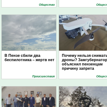
Общество
Общес
В Пензе сбили два
Почему нельзя снимат
беспилотника – жертв нет
дроны? Замгубернато
объяснил пензенцам
причину запрета
Проиcшествия
Общес