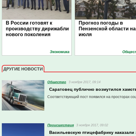
В России готовят к
Прогноз погоды в
производству дирижабли
Пензенской области на
нового поколения
июля
Экономика
Общес
ДРУГИЕ НОВОСТИ
Общество
3 ноября 2017, 09:14
Саратовец публично возмутился хамст
Соответствующий пост появился на просторах соц
Проиcшествия
3 ноября 2017, 09:02
Васильевскую птицефабрику наказали 