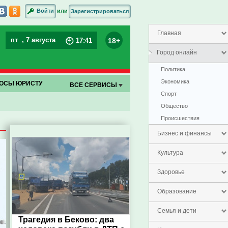
или
Войти
Зарегистрироваться
Главная
пт
, 7 августа
18+
17
:
41
Город онлайн
Политика
Экономика
ОСЫ ЮРИСТУ
ВСЕ СЕРВИСЫ
Спорт
Общество
Проиcшествия
Бизнес и финансы
Культура
Здоровье
Образование
Семья и дети
Трагедия в Беково: два