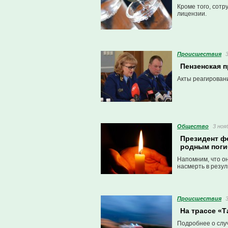
Кроме того, сот
лицензии.
Проиcшествия
Пензенская п
Акты реагирован
Общество
3 ноя
Президент ф
родным поги
Напомним, что о
насмерть в резул
Проиcшествия
На трассе «Т
Подробнее о слу