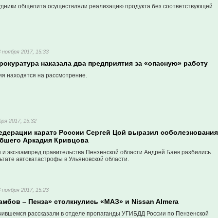
рудники общепита осуществляли реализацию продукта без соответствующей
3 ноября 2017, 15:33
рокуратура наказала два предприятия за «опасную» работу
ия находятся на рассмотрение.
бря 2017, 15:32
едерации каратэ России Сергей Цой выразил соболезнования
бшего Аркадия Кривцова
н и экс-зампред правительства Пензенской области Андрей Баев разбились
ьтате автокатастрофы в Ульяновской области.
3 ноября 2017, 15:23
амбов – Пенза» столкнулись «МАЗ» и Nissan Almera
чившемся рассказали в отделе пропаганды УГИБДД России по Пензенской