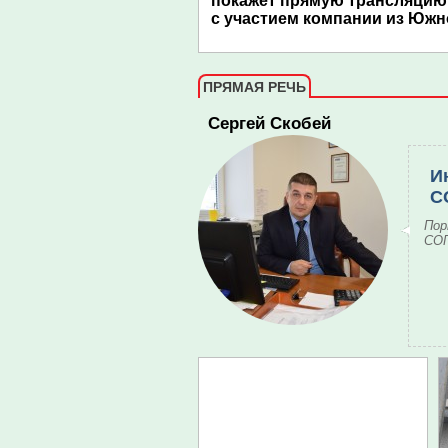
покажет прямую трансляцию
с участием компании из Южн
ПРЯМАЯ РЕЧЬ
Сергей Скобей
И
С
Пор
СОГ