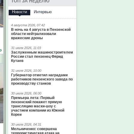
ТОП ЗА НЕДЕЛЮ
Новости
Интервью
4 августа 2026, 07:42
В ночь на 4 августа в Пензенской
области нейтрализовали
вражеские дроны
31 июля 2026, 11:03
о
Заслуженным машиностроителем
России стал пензенец Фярид
Кутаев
31 июля 2026, 10:00
Губернатор отметил наградами
работников пензенского завода по
производству станков
30 июля 2026, 06:00
Премьера лета: Первый
пензенский покажет прямую
трансляцию маски-шоу с
участием компании из Южной
Кореи
30 июля 2026, 04:31
Мельниченко: совершена
Елена Гринчук
террористическая атака на