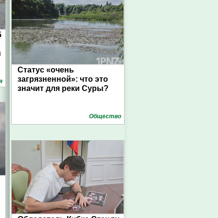
5
Главный судебный пристав
и
Пензенской области
Статус «очень
загрязненной»: что это
я
значит для реки Суры?
Общество