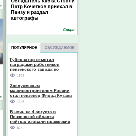
Обладатель Кубка Стэнли
я
Петр Кочетков приехал в
Пензу и раздал
автографы
Спорт
ПОПУЛЯРНОЕ
ОБСУЖДАЕМОЕ
Губернатор отметил
наградами работников
пензенского завода по
производству станков
1528
Заслуженным
машиностроителем России
стал пензенец Фярид Кутаев
я
1145
В ночь на 4 августа в
Пензенской области
нейтрализовали вражеские
дроны
873