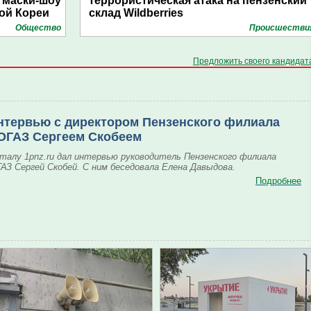
 маски-шоу
террористическая атака на пензенский
ой Кореи
склад Wildberries
Общество
Проиcшестви
Предложить своего кандидат
нтервью с директором Пензенского филиала
ОГАЗ Сергеем Скобеем
талу 1pnz.ru дал интервью руководитель Пензенского филиала
АЗ Сергей Скобей. С ним беседовала Елена Давыдова.
Подробнее