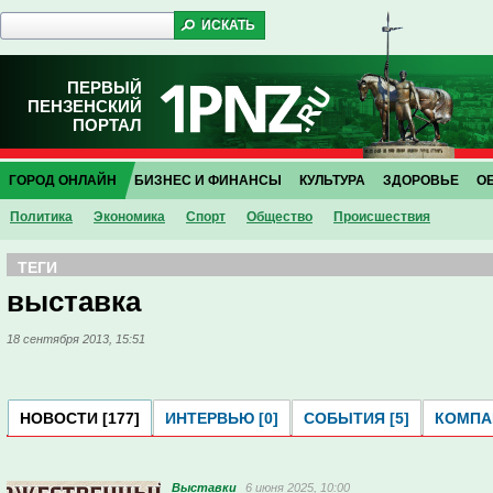
ПЕРВЫЙ
ПЕНЗЕНСКИЙ
ПОРТАЛ
ГОРОД ОНЛАЙН
БИЗНЕС И ФИНАНСЫ
КУЛЬТУРА
ЗДОРОВЬЕ
О
Политика
Экономика
Спорт
Общество
Проиcшествия
ТЕГИ
выставка
18 сентября 2013, 15:51
НОВОСТИ [177]
ИНТЕРВЬЮ [0]
СОБЫТИЯ [5]
КОМПАН
Выставки
6 июня 2025, 10:00