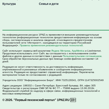
Культура
Семья и дети
На информационном ресурсе 1PNZ.ru применяются внешние рекомендательные
технологии (информационные технологии предоставления информации на основе
сбора, систематизации и анализа сведений, относящихся к предпочтениям
пользователей сети «Интернет», находящихся на территории Российской
Федерации)».
Правила применения рекомендательных технологий
.
Сайт использует сервисы веб-аналитики
Яндекс Метрика
,
AppMetrica
и LiveInternet.
Продолжая использовать этот Сайт, вы соглашаетесь с использованием cookie-
файлов и других данных в соответствии с данным
Пользовательским соглашением
.
Срок обработки персональных данных при помощи cookie-файлов составляет 14
дней.
Редакция не несет ответственность за достоверность информации,
опубликованной в рекламных объявлениях и сообщениях информационных
агентств. Редакция не предоставляет справочной информации. Перепечатка
материалов только по согласованию с редакцией.
Учредитель ООО "Информационное Бюро". ИНН 7325128341, ОГРН 1147325002549
Адрес редакции:
198332
г. Санкт-Петербург,
Брестский бульвар, 8А, офис 305
Свидетельство о регистрации СМИ ЭЛ № ФС 77 – 75998 выдано 13.06.2019г.
Федеральной службой по надзору в сфере связи, информационных технологий и
массовых коммуникаций
© 2026.
"Первый пензенский портал" 1PNZ.RU
18+