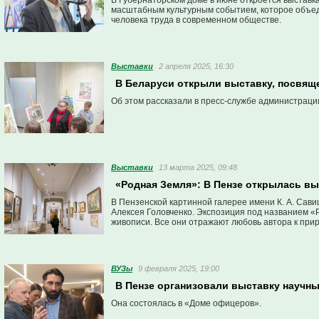
В Губернаторском доме в июне откроется выставк
масштабным культурным событием, которое объед
человека труда в современном обществе.
Выставки
2 апреля 2025, 16:30
В Беларуси открыли выставку, посвящ
Об этом рассказали в пресс-службе администраци
Выставки
13 марта 2025, 09:48
«Родная Земля»: В Пензе открылась вы
В Пензенской картинной галерее имени К. А. Сав
Алексея Головченко. Экспозиция под названием «
живописи. Все они отражают любовь автора к приро
ВУЗы
9 февраля 2025, 19:00
В Пензе организовали выставку научны
Она состоялась в «Доме офицеров».