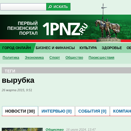
ПЕРВЫЙ
ПЕНЗЕНСКИЙ
ПОРТАЛ
ГОРОД ОНЛАЙН
БИЗНЕС И ФИНАНСЫ
КУЛЬТУРА
ЗДОРОВЬЕ
О
Политика
Экономика
Спорт
Общество
Проиcшествия
ТЕГИ
вырубка
26 марта 2015, 9:51
НОВОСТИ [30]
ИНТЕРВЬЮ [0]
СОБЫТИЯ [0]
КОМПАНИ
Общество
16 июля 2024, 13:47