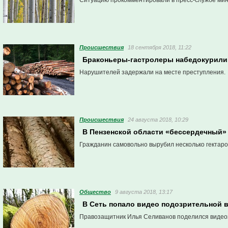
Ситуацию прокомментировали в пресс-службе мини
Проиcшествия
18 сентября 2018, 11:22
Браконьеры-гастролеры набедокурили 
Нарушителей задержали на месте преступления.
Проиcшествия
24 августа 2018, 10:29
В Пензенской области «бессердечный»
Гражданин самовольно вырубил несколько гектаров
Общество
9 августа 2018, 13:17
В Сеть попало видео подозрительной 
Правозащитник Илья Селиванов поделился видеоз