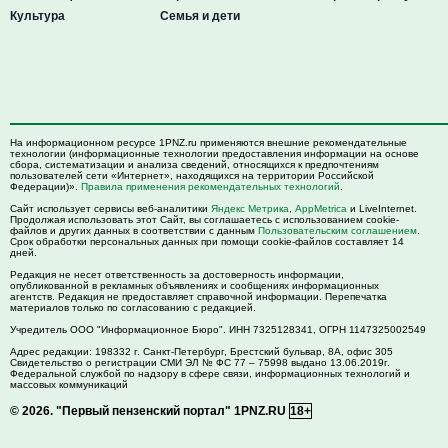
Культура
Семья и дети
На информационном ресурсе 1PNZ.ru применяются внешние рекомендательные
технологии (информационные технологии предоставления информации на основе
сбора, систематизации и анализа сведений, относящихся к предпочтениям
пользователей сети «Интернет», находящихся на территории Российской
Федерации)».
Правила применения рекомендательных технологий
.
Сайт использует сервисы веб-аналитики
Яндекс Метрика
,
AppMetrica
и LiveInternet.
Продолжая использовать этот Сайт, вы соглашаетесь с использованием cookie-
файлов и других данных в соответствии с данным
Пользовательским соглашением
.
Срок обработки персональных данных при помощи cookie-файлов составляет 14
дней.
Редакция не несет ответственность за достоверность информации,
опубликованной в рекламных объявлениях и сообщениях информационных
агентств. Редакция не предоставляет справочной информации. Перепечатка
материалов только по согласованию с редакцией.
Учредитель ООО "Информационное Бюро". ИНН 7325128341, ОГРН 1147325002549
Адрес редакции:
198332
г. Санкт-Петербург,
Брестский бульвар, 8А, офис 305
Свидетельство о регистрации СМИ ЭЛ № ФС 77 – 75998 выдано 13.06.2019г.
Федеральной службой по надзору в сфере связи, информационных технологий и
массовых коммуникаций
© 2026.
"Первый пензенский портал" 1PNZ.RU
18+