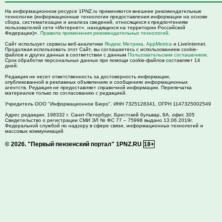
На информационном ресурсе 1PNZ.ru применяются внешние рекомендательные
технологии (информационные технологии предоставления информации на основе
сбора, систематизации и анализа сведений, относящихся к предпочтениям
пользователей сети «Интернет», находящихся на территории Российской
Федерации)».
Правила применения рекомендательных технологий
.
Сайт использует сервисы веб-аналитики
Яндекс Метрика
,
AppMetrica
и LiveInternet.
Продолжая использовать этот Сайт, вы соглашаетесь с использованием cookie-
файлов и других данных в соответствии с данным
Пользовательским соглашением
.
Срок обработки персональных данных при помощи cookie-файлов составляет 14
дней.
Редакция не несет ответственность за достоверность информации,
опубликованной в рекламных объявлениях и сообщениях информационных
агентств. Редакция не предоставляет справочной информации. Перепечатка
материалов только по согласованию с редакцией.
Учредитель ООО "Информационное Бюро". ИНН 7325128341, ОГРН 1147325002549
Адрес редакции:
198332
г. Санкт-Петербург,
Брестский бульвар, 8А, офис 305
Свидетельство о регистрации СМИ ЭЛ № ФС 77 – 75998 выдано 13.06.2019г.
Федеральной службой по надзору в сфере связи, информационных технологий и
массовых коммуникаций
© 2026.
"Первый пензенский портал" 1PNZ.RU
18+