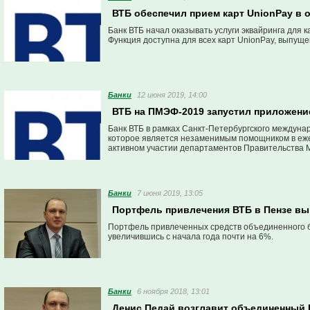
ВТБ обеспечил прием карт UnionPay в 
Банк ВТБ начал оказывать услуги эквайринга для 
Функция доступна для всех карт UnionPay, выпущ
Банки
12 июня 2019, 14:00
ВТБ на ПМЭФ-2019 запустил приложени
Банк ВТБ в рамках Санкт-Петербургского междуна
которое является незаменимым помощником в еже
активном участии департаментов Правительства М
Банки
7 июня 2019, 13:05
Портфель привлечения ВТБ в Пензе вы
Портфель привлеченных средств объединенного би
увеличившись с начала года почти на 6%.
Банки
6 ноября 2018, 13:01
Денис Педай возглавит объединенный