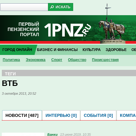
ПЕРВЫЙ
ПЕНЗЕНСКИЙ
ПОРТАЛ
ГОРОД ОНЛАЙН
БИЗНЕС И ФИНАНСЫ
КУЛЬТУРА
ЗДОРОВЬЕ
О
Политика
Экономика
Спорт
Общество
Проиcшествия
ТЕГИ
ВТБ
3 октября 2013, 20:52
НОВОСТИ [487]
ИНТЕРВЬЮ [0]
СОБЫТИЯ [0]
КОМПАН
Банки
13 июня 2019, 10:35