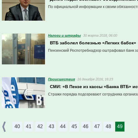
По официальной информации к своим обязанностям
Налоги и штрафы
30 марта 2018, 06:00
ВТБ заболел болезнью «Легких бабок»
Пензенский Роспотребнадзор оштрафовал банк з
Проиcшествия
16 декабря 2016, 16:23
СМИ: «В Пензе из кассы «Банка ВТБ» и
Стражи порядка подозревают сотрудника организ
40
41
42
43
44
45
46
47
48
49