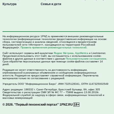
Культура
Семья и дети
На информационном ресурсе 1PNZ.ru применяются внешние рекомендательные
технологии (информационные технологии предоставления информации на основе
сбора, систематизации и анализа сведений, относящихся к предпочтениям
пользователей сети «Интернет», находящихся на территории Российской
Федерации)».
Правила применения рекомендательных технологий
.
Сайт использует сервисы веб-аналитики
Яндекс Метрика
,
AppMetrica
и LiveInternet.
Продолжая использовать этот Сайт, вы соглашаетесь с использованием cookie-
файлов и других данных в соответствии с данным
Пользовательским соглашением
.
Срок обработки персональных данных при помощи cookie-файлов составляет 14
дней.
Редакция не несет ответственность за достоверность информации,
опубликованной в рекламных объявлениях и сообщениях информационных
агентств. Редакция не предоставляет справочной информации. Перепечатка
материалов только по согласованию с редакцией.
Учредитель ООО "Информационное Бюро". ИНН 7325128341, ОГРН 1147325002549
Адрес редакции:
198332
г. Санкт-Петербург,
Брестский бульвар, 8А, офис 305
Свидетельство о регистрации СМИ ЭЛ № ФС 77 – 75998 выдано 13.06.2019г.
Федеральной службой по надзору в сфере связи, информационных технологий и
массовых коммуникаций
© 2026.
"Первый пензенский портал" 1PNZ.RU
18+