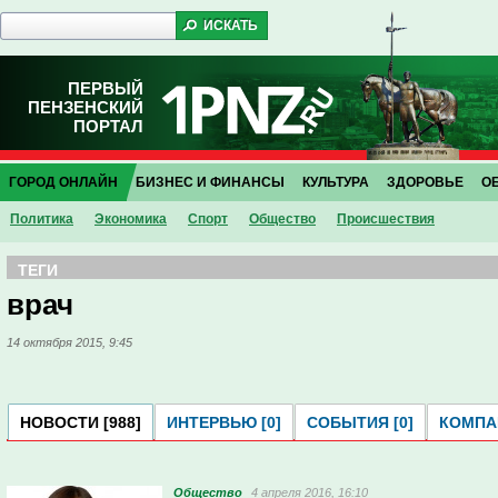
ПЕРВЫЙ
ПЕНЗЕНСКИЙ
ПОРТАЛ
ГОРОД ОНЛАЙН
БИЗНЕС И ФИНАНСЫ
КУЛЬТУРА
ЗДОРОВЬЕ
О
Политика
Экономика
Спорт
Общество
Проиcшествия
ТЕГИ
врач
14 октября 2015, 9:45
НОВОСТИ [988]
ИНТЕРВЬЮ [0]
СОБЫТИЯ [0]
КОМПАН
Общество
4 апреля 2016, 16:10