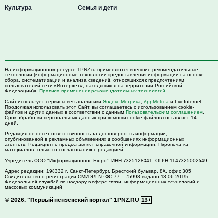
Культура
Семья и дети
На информационном ресурсе 1PNZ.ru применяются внешние рекомендательные
технологии (информационные технологии предоставления информации на основе
сбора, систематизации и анализа сведений, относящихся к предпочтениям
пользователей сети «Интернет», находящихся на территории Российской
Федерации)».
Правила применения рекомендательных технологий
.
Сайт использует сервисы веб-аналитики
Яндекс Метрика
,
AppMetrica
и LiveInternet.
Продолжая использовать этот Сайт, вы соглашаетесь с использованием cookie-
файлов и других данных в соответствии с данным
Пользовательским соглашением
.
Срок обработки персональных данных при помощи cookie-файлов составляет 14
дней.
Редакция не несет ответственность за достоверность информации,
опубликованной в рекламных объявлениях и сообщениях информационных
агентств. Редакция не предоставляет справочной информации. Перепечатка
материалов только по согласованию с редакцией.
Учредитель ООО "Информационное Бюро". ИНН 7325128341, ОГРН 1147325002549
Адрес редакции:
198332
г. Санкт-Петербург,
Брестский бульвар, 8А, офис 305
Свидетельство о регистрации СМИ ЭЛ № ФС 77 – 75998 выдано 13.06.2019г.
Федеральной службой по надзору в сфере связи, информационных технологий и
массовых коммуникаций
© 2026.
"Первый пензенский портал" 1PNZ.RU
18+