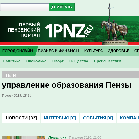
ПЕРВЫЙ
ПЕНЗЕНСКИЙ
ПОРТАЛ
ГОРОД ОНЛАЙН
БИЗНЕС И ФИНАНСЫ
КУЛЬТУРА
ЗДОРОВЬЕ
О
Политика
Экономика
Спорт
Общество
Проиcшествия
ТЕГИ
управление образования Пензы
5 июня 2018, 18:34
НОВОСТИ [32]
ИНТЕРВЬЮ [0]
СОБЫТИЯ [0]
КОМПАНИ
Политика
7 апреля 2026, 11:00