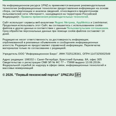
На информационном ресурсе 1PNZ.ru применяются внешние рекомендательные
технологии (информационные технологии предоставления информации на основе
сбора, систематизации и анализа сведений, относящихся к предпочтениям
пользователей сети «Интернет», находящихся на территории Российской
Федерации)».
Правила применения рекомендательных технологий
.
Сайт использует сервисы веб-аналитики
Яндекс Метрика
,
AppMetrica
и LiveInternet.
Продолжая использовать этот Сайт, вы соглашаетесь с использованием cookie-
файлов и других данных в соответствии с данным
Пользовательским соглашением
.
Срок обработки персональных данных при помощи cookie-файлов составляет 14
дней.
Редакция не несет ответственность за достоверность информации,
опубликованной в рекламных объявлениях и сообщениях информационных
агентств. Редакция не предоставляет справочной информации. Перепечатка
материалов только по согласованию с редакцией.
Учредитель ООО "Информационное Бюро". ИНН 7325128341, ОГРН 1147325002549
Адрес редакции:
198332
г. Санкт-Петербург,
Брестский бульвар, 8А, офис 305
Свидетельство о регистрации СМИ ЭЛ № ФС 77 – 75998 выдано 13.06.2019г.
Федеральной службой по надзору в сфере связи, информационных технологий и
массовых коммуникаций
© 2026.
"Первый пензенский портал" 1PNZ.RU
18+