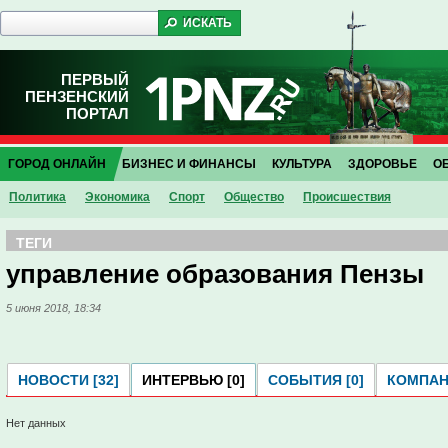
ПЕРВЫЙ
ПЕНЗЕНСКИЙ
ПОРТАЛ
ГОРОД ОНЛАЙН
БИЗНЕС И ФИНАНСЫ
КУЛЬТУРА
ЗДОРОВЬЕ
О
Политика
Экономика
Спорт
Общество
Проиcшествия
ТЕГИ
управление образования Пензы
5 июня 2018, 18:34
НОВОСТИ [32]
ИНТЕРВЬЮ [0]
СОБЫТИЯ [0]
КОМПАНИ
Нет данных