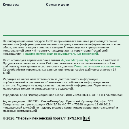
Культура
Семья и дети
На информационном ресурсе 1PNZ.ru применяются внешние рекомендательные
технологии (информационные технологии предоставления информации на основе
сбора, систематизации и анализа сведений, относящихся к предпочтениям
пользователей сети «Интернет», находящихся на территории Российской
Федерации)».
Правила применения рекомендательных технологий
.
Сайт использует сервисы веб-аналитики
Яндекс Метрика
,
AppMetrica
и LiveInternet.
Продолжая использовать этот Сайт, вы соглашаетесь с использованием cookie-
файлов и других данных в соответствии с данным
Пользовательским соглашением
.
Срок обработки персональных данных при помощи cookie-файлов составляет 14
дней.
Редакция не несет ответственность за достоверность информации,
опубликованной в рекламных объявлениях и сообщениях информационных
агентств. Редакция не предоставляет справочной информации. Перепечатка
материалов только по согласованию с редакцией.
Учредитель ООО "Информационное Бюро". ИНН 7325128341, ОГРН 1147325002549
Адрес редакции:
198332
г. Санкт-Петербург,
Брестский бульвар, 8А, офис 305
Свидетельство о регистрации СМИ ЭЛ № ФС 77 – 75998 выдано 13.06.2019г.
Федеральной службой по надзору в сфере связи, информационных технологий и
массовых коммуникаций
© 2026.
"Первый пензенский портал" 1PNZ.RU
18+