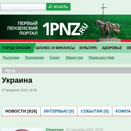
ПЕРВЫЙ
ПЕНЗЕНСКИЙ
ПОРТАЛ
ГОРОД ОНЛАЙН
БИЗНЕС И ФИНАНСЫ
КУЛЬТУРА
ЗДОРОВЬЕ
О
Политика
Экономика
Спорт
Общество
Проиcшествия
ТЕГИ
Украина
27 февраля 2014, 18:46
НОВОСТИ [816]
ИНТЕРВЬЮ [0]
СОБЫТИЯ [0]
КОМПАН
Общество
23 сентября 2025, 23:16