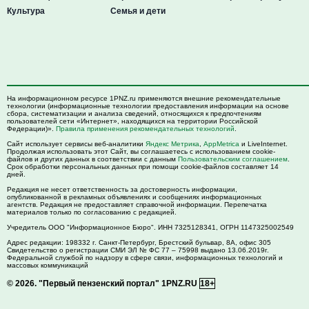
Культура
Семья и дети
На информационном ресурсе 1PNZ.ru применяются внешние рекомендательные
технологии (информационные технологии предоставления информации на основе
сбора, систематизации и анализа сведений, относящихся к предпочтениям
пользователей сети «Интернет», находящихся на территории Российской
Федерации)».
Правила применения рекомендательных технологий
.
Сайт использует сервисы веб-аналитики
Яндекс Метрика
,
AppMetrica
и LiveInternet.
Продолжая использовать этот Сайт, вы соглашаетесь с использованием cookie-
файлов и других данных в соответствии с данным
Пользовательским соглашением
.
Срок обработки персональных данных при помощи cookie-файлов составляет 14
дней.
Редакция не несет ответственность за достоверность информации,
опубликованной в рекламных объявлениях и сообщениях информационных
агентств. Редакция не предоставляет справочной информации. Перепечатка
материалов только по согласованию с редакцией.
Учредитель ООО "Информационное Бюро". ИНН 7325128341, ОГРН 1147325002549
Адрес редакции:
198332
г. Санкт-Петербург,
Брестский бульвар, 8А, офис 305
Свидетельство о регистрации СМИ ЭЛ № ФС 77 – 75998 выдано 13.06.2019г.
Федеральной службой по надзору в сфере связи, информационных технологий и
массовых коммуникаций
© 2026.
"Первый пензенский портал" 1PNZ.RU
18+