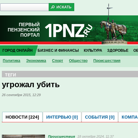
ПЕРВЫЙ
ПЕНЗЕНСКИЙ
ПОРТАЛ
ГОРОД ОНЛАЙН
БИЗНЕС И ФИНАНСЫ
КУЛЬТУРА
ЗДОРОВЬЕ
О
Политика
Экономика
Спорт
Общество
Проиcшествия
ТЕГИ
угрожал убить
26 сентября 2015, 12:29
НОВОСТИ [224]
ИНТЕРВЬЮ [0]
СОБЫТИЯ [0]
КОМПАН
Проиcшествия
18 октября 2024, 11:37