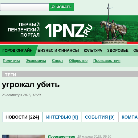
ПЕРВЫЙ
ПЕНЗЕНСКИЙ
ПОРТАЛ
ГОРОД ОНЛАЙН
БИЗНЕС И ФИНАНСЫ
КУЛЬТУРА
ЗДОРОВЬЕ
О
Политика
Экономика
Спорт
Общество
Проиcшествия
ТЕГИ
угрожал убить
26 сентября 2015, 12:29
НОВОСТИ [224]
ИНТЕРВЬЮ [0]
СОБЫТИЯ [0]
КОМПАН
Проиcшествия
19 марта 2025, 09:30