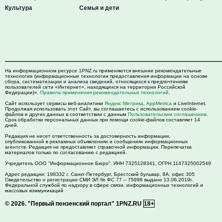
Культура
Семья и дети
На информационном ресурсе 1PNZ.ru применяются внешние рекомендательные
технологии (информационные технологии предоставления информации на основе
сбора, систематизации и анализа сведений, относящихся к предпочтениям
пользователей сети «Интернет», находящихся на территории Российской
Федерации)».
Правила применения рекомендательных технологий
.
Сайт использует сервисы веб-аналитики
Яндекс Метрика
,
AppMetrica
и LiveInternet.
Продолжая использовать этот Сайт, вы соглашаетесь с использованием cookie-
файлов и других данных в соответствии с данным
Пользовательским соглашением
.
Срок обработки персональных данных при помощи cookie-файлов составляет 14
дней.
Редакция не несет ответственность за достоверность информации,
опубликованной в рекламных объявлениях и сообщениях информационных
агентств. Редакция не предоставляет справочной информации. Перепечатка
материалов только по согласованию с редакцией.
Учредитель ООО "Информационное Бюро". ИНН 7325128341, ОГРН 1147325002549
Адрес редакции:
198332
г. Санкт-Петербург,
Брестский бульвар, 8А, офис 305
Свидетельство о регистрации СМИ ЭЛ № ФС 77 – 75998 выдано 13.06.2019г.
Федеральной службой по надзору в сфере связи, информационных технологий и
массовых коммуникаций
© 2026.
"Первый пензенский портал" 1PNZ.RU
18+