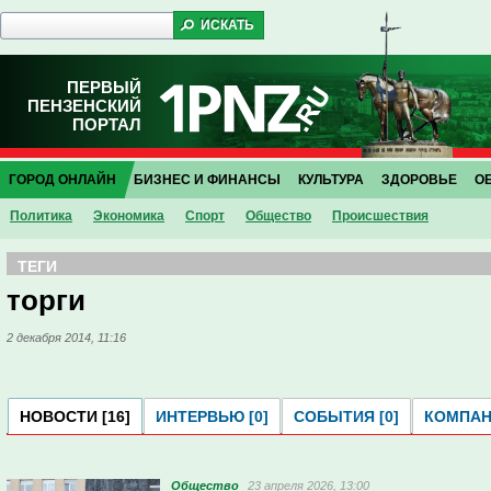
ПЕРВЫЙ
ПЕНЗЕНСКИЙ
ПОРТАЛ
ГОРОД ОНЛАЙН
БИЗНЕС И ФИНАНСЫ
КУЛЬТУРА
ЗДОРОВЬЕ
О
Политика
Экономика
Спорт
Общество
Проиcшествия
ТЕГИ
торги
2 декабря 2014, 11:16
НОВОСТИ [16]
ИНТЕРВЬЮ [0]
СОБЫТИЯ [0]
КОМПАНИ
Общество
23 апреля 2026, 13:00