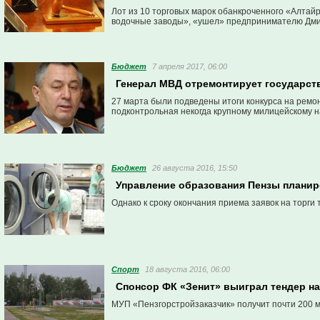
Лот из 10 торговых марок обанкроченного «Алта
водочные заводы», «ушел» предпринимателю Дми
Бюджет
7 апреля 2017, 06:00
Генерал МВД отремонтирует государст
27 марта были подведены итоги конкурса на ремо
подконтрольная некогда крупному милицейскому н
Бюджет
26 августа 2016, 15:50
Управление образования Пензы планир
Однако к сроку окончания приема заявок на торги 
Спорт
18 августа 2016, 06:00
Спонсор ФК «Зенит» выиграл тендер н
МУП «Пензгорстройзаказчик» получит почти 200 ми