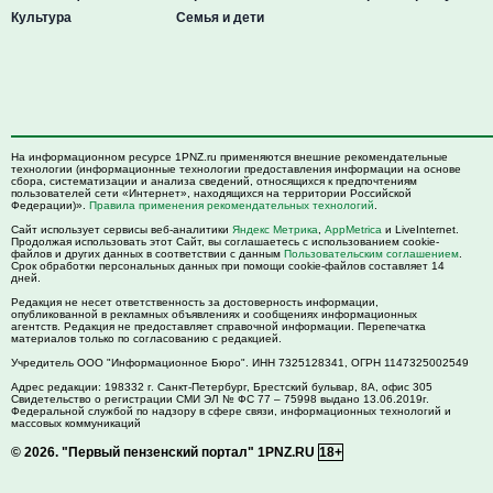
Культура
Семья и дети
На информационном ресурсе 1PNZ.ru применяются внешние рекомендательные
технологии (информационные технологии предоставления информации на основе
сбора, систематизации и анализа сведений, относящихся к предпочтениям
пользователей сети «Интернет», находящихся на территории Российской
Федерации)».
Правила применения рекомендательных технологий
.
Сайт использует сервисы веб-аналитики
Яндекс Метрика
,
AppMetrica
и LiveInternet.
Продолжая использовать этот Сайт, вы соглашаетесь с использованием cookie-
файлов и других данных в соответствии с данным
Пользовательским соглашением
.
Срок обработки персональных данных при помощи cookie-файлов составляет 14
дней.
Редакция не несет ответственность за достоверность информации,
опубликованной в рекламных объявлениях и сообщениях информационных
агентств. Редакция не предоставляет справочной информации. Перепечатка
материалов только по согласованию с редакцией.
Учредитель ООО "Информационное Бюро". ИНН 7325128341, ОГРН 1147325002549
Адрес редакции:
198332
г. Санкт-Петербург,
Брестский бульвар, 8А, офис 305
Свидетельство о регистрации СМИ ЭЛ № ФС 77 – 75998 выдано 13.06.2019г.
Федеральной службой по надзору в сфере связи, информационных технологий и
массовых коммуникаций
© 2026.
"Первый пензенский портал" 1PNZ.RU
18+